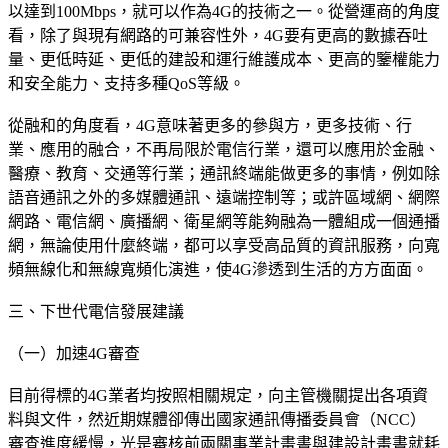
以達到100Mbps，就可以作為4G的技術之一。從營運商的角度
看，除了與現有網路的可兼容性外，4G要有更高的數據吞吐
量、更低時延、更低的建設和運行維護成本、更高的鑒權能力
和安全能力、支持多種QoS等級。
從融和的角度看，4G意味著更多的參與方，更多技術、行
業、應用的融合，不再局限於電信行業，還可以應用於金融、
醫療、教育、交通等行業；通訊終端能做更多的事情，例如除
語音通訊之外的多媒體通訊、遠端控制等；或許區域網、網際
網路、電信網、廣播網、衛星網等能夠融為一體組成一個通播
網，無論使用什麼終端，都可以享受高品質的資訊服務，向寬
頻無線化和無線寬頻化演進，使4G滲透到生活的方方面面。
三、下世代電信發展建議
（一）加速4G審查
目前得標的4G業者均按照相關規定，向主管機關提出各項資
料與文件，然近期媒體卻傳出國家通訊傳播委員會（NCC）
審查進度緩慢，光是審核前兩關事業計畫書與建設計畫書就耗