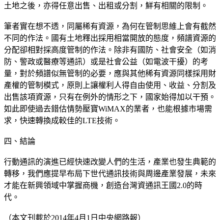
土地之後，亦得任意出售、出租或分割，鮮有相關的限制。
筆者實在想不透，同屬稀有資源，為何在管制思維上會有截然
不同的作法。國有土地釋出採用相當開放的態度，頻譜資源的
分配卻相對採高度管制的作法。除非有國防、社會安全（如消
防、警政或醫療等通訊）或是社會公益（如電波干擾）的考
量，對於頻譜似無管制的必要，應與其他稀有資源同樣採用財
產權的管制模式，原則上讓權利人得自由使用、收益、分割及
出售該項資源，只有在例外的情形之下，國家始得加以干預。
如此即使過去錯估情勢壓寶WiMAX的業者，也能根據市場需
求，快速轉換成較佳的LTE技術。
四、結論
行動通訊的演進已經快速改變人們的生活，產業也發生典範的
轉移，我們應提早布局下世代通訊技術與周邊產業發展，未來
才能在新興領域中掌握商機，創造台灣資通訊王國2.0的時
代。
（本文刊載於2014年4月1日中央網路報）