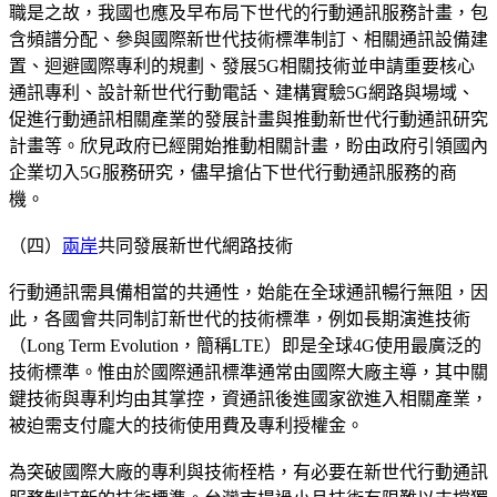
職是之故，我國也應及早布局下世代的行動通訊服務計畫，包
含頻譜分配、參與國際新世代技術標準制訂、相關通訊設備建
置、迴避國際專利的規劃、發展5G相關技術並申請重要核心
通訊專利、設計新世代行動電話、建構實驗5G網路與場域、
促進行動通訊相關產業的發展計畫與推動新世代行動通訊研究
計畫等。欣見政府已經開始推動相關計畫，盼由政府引領國內
企業切入5G服務研究，儘早搶佔下世代行動通訊服務的商
機。
（四）
兩岸
共同發展新世代網路技術
行動通訊需具備相當的共通性，始能在全球通訊暢行無阻，因
此，各國會共同制訂新世代的技術標準，例如長期演進技術
（Long Term Evolution，簡稱LTE）即是全球4G使用最廣泛的
技術標準。惟由於國際通訊標準通常由國際大廠主導，其中關
鍵技術與專利均由其掌控，資通訊後進國家欲進入相關產業，
被迫需支付龐大的技術使用費及專利授權金。
為突破國際大廠的專利與技術桎梏，有必要在新世代行動通訊