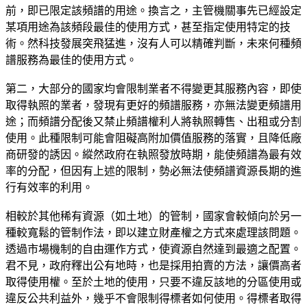
前，即已限定該頻譜的用途。換言之，主管機關事先已經設定
某項用途為該頻段最佳的使用方式，甚至指定使用特定的技
術。然科技發展突飛猛進，沒有人可以精確判斷，未來何種頻
譜服務為最佳的使用方式。
第二，大部分的國家均會限制業者不得變更其服務內容，即使
取得執照的業者，發現有更好的頻譜服務，亦無法變更頻譜用
途；而頻譜分配後又禁止頻譜權利人將執照轉售、出租或分割
使用。此種限制可能會阻礙高附加價值服務的落實，且降低廠
商研發的誘因。縱然政府在執照發放時期，能使頻譜為最有效
率的分配，但因有上述的限制，勢必無法使頻譜資源長期的進
行有效率的利用。
相較於其他稀有資源（如土地）的管制，國家會較傾向於另一
種較寬鬆的管制作法，即以建立財產權之方式來處理該問題。
透過市場機制的自由運作方式，使資源自然達到最適之配置。
君不見，政府釋出公有地時，也是採用拍賣的方法，讓價高者
取得使用權。至於土地的使用，只要不違反該地的分區使用或
違反公共利益外，幾乎不會限制得標者如何使用。得標者取得