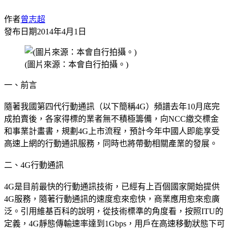
作者
曾志超
發布日期
2014年4月1日
(圖片來源：本會自行拍攝。)
一、前言
隨著我國第四代行動通訊（以下簡稱4G）頻譜去年10月底完
成拍賣後，各家得標的業者無不積極籌備，向NCC繳交標金
和事業計畫書，規劃4G上市流程，預計今年中國人即能享受
高速上網的行動通訊服務，同時也將帶動相關產業的發展。
二、4G行動通訊
4G是目前最快的行動通訊技術，已經有上百個國家開始提供
4G服務，隨著行動通訊的速度愈來愈快，商業應用愈來愈廣
泛。引用維基百科的說明，從技術標準的角度看，按照ITU的
定義，4G靜態傳輸速率達到1Gbps，用戶在高速移動狀態下可