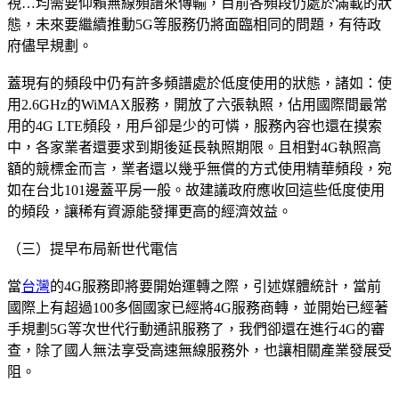
視…均需要仰賴無線頻譜來傳輸，目前各頻段仍處於滿載的狀
態，未來要繼續推動5G等服務仍將面臨相同的問題，有待政
府儘早規劃。
蓋現有的頻段中仍有許多頻譜處於低度使用的狀態，諸如：使
用2.6GHz的WiMAX服務，開放了六張執照，佔用國際間最常
用的4G LTE頻段，用戶卻是少的可憐，服務內容也還在摸索
中，各家業者還要求到期後延長執照期限。且相對4G執照高
額的競標金而言，業者還以幾乎無償的方式使用精華頻段，宛
如在台北101邊蓋平房一般。故建議政府應收回這些低度使用
的頻段，讓稀有資源能發揮更高的經濟效益。
（三）提早布局新世代電信
當
台灣
的4G服務即將要開始運轉之際，引述媒體統計，當前
國際上有超過100多個國家已經將4G服務商轉，並開始已經著
手規劃5G等次世代行動通訊服務了，我們卻還在進行4G的審
查，除了國人無法享受高速無線服務外，也讓相關產業發展受
阻。