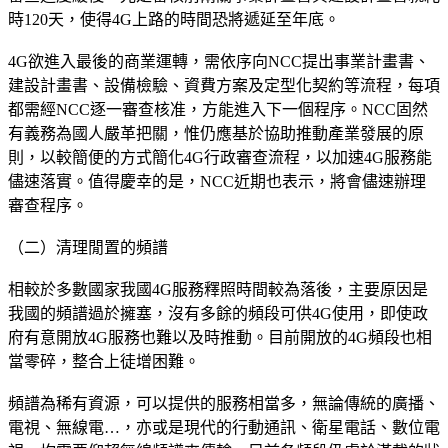
時120天，使得4G上路的時間恐將遞延至年底。
4G欲進入最後的商業運轉，需依序向NCC提出事業計畫書、
建設計畫書、設備檢驗、資費方案及定型化契約等流程，每項
都需經NCC逐一審查核准，方能進入下一個程序。NCC固然
有義務為國人嚴革把關，惟仍應基於協助推動產業發展的原
則，以較簡便的方式簡化4G行政審查流程，以加速4G服務能
儘速落實。值得慶幸的是，NCC近期也表示，將會儘速辦理
審查程序。
（二）清理閒置的頻譜
相較於多數國家我國4G服務釋照時間較為落後，主要原因是
我國的頻譜過於擁塞，沒有多餘的頻段可供4G使用，即使政
府有意開放4G服務也難以及時推動。目前開放的4G頻段也相
當零碎，整合上徒增困難。
頻譜為稀有資源，可以提供的服務相當多，無論傳統的廣播、
電視、無線電…，亦或是現代的行動通訊、衛星電話、數位電