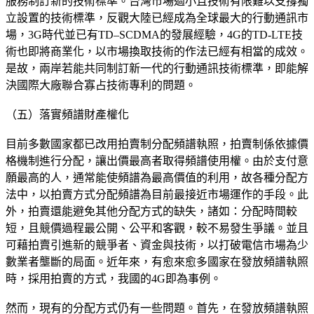
服務制訂新的技術標準。台灣市場過小且技術有限難以支撐獨
立設置的技術標準，反觀大陸已經成為全球最大的行動通訊市
場，3G時代並已有TD–SCDMA的發展經驗，4G的TD-LTE技
術也即將商業化，以市場換取技術的作法已經有相當的成效。
是故，兩岸若能共同制訂新一代的行動通訊技術標準，即能解
決國際大廠聯合寡占技術專利的問題。
（五）落實頻譜財產權化
目前多數國家都已改用拍賣制分配頻譜執照，拍賣制係依據價
格機制進行分配，讓出價最高者取得頻譜使用權。由於支付意
願最高的人，通常能使頻譜為最高價值的利用，故各種分配方
法中，以拍賣方式分配頻譜為目前最接近市場運作的手段。此
外，拍賣還能避免其他分配方式的缺失，諸如：分配時間較
短，且競價過程最公開、公平和客觀，較不易發生爭議。並且
可藉拍賣引進新的競爭者、資金與技術，以打破電信市場為少
數業者壟斷的局面。近年來，有愈來愈多國家在發放頻譜執照
時，採用拍賣的方式，我國的4G即為事例。
然而，現有的分配方式仍有一些問題。首先，在發放頻譜執照