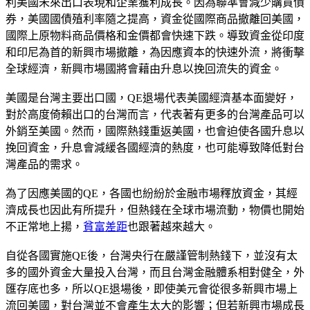
利美國未來出口表現和企業獲利成長。因為聯準會減少購買債
券，美國國債殖利率隨之提高，資金從國際商品撤離回美國，
國際上原物料商品價格和金價都會快速下跌。導致資金從印度
和印尼為首的新興市場撤離，為因應資本的快速外流，將衝擊
全球經濟，新興市場國將會藉由升息以挽回流失的資金。
美國是台灣主要出口國，QE退場代表美國經濟基本面變好，
對於高度倚賴出口的台灣而言，代表著有更多的台灣產品可以
外銷至美國。然而，國際熱錢重返美國，也會迫使各國升息以
挽回資金，升息會減緩各國經濟的熱度，也可能導致降低對台
灣產品的需求。
為了因應美國的QE，各國也紛紛於金融市場釋放資金，其經
濟成長也因此有所提升，但熱錢在全球市場流動，物價也開始
不正常地上揚，
貧富差距
也跟著越來越大。
自從各國實施QE後，台灣央行在嚴謹管制熱錢下，並沒有太
多的國外資金大量投入台灣，而且台灣金融體系相對健全，外
匯存底也多，所以QE退場後，即使美元會從很多新興市場上
流回美國，對台灣並不會產生太大的影響；但若新興市場成長