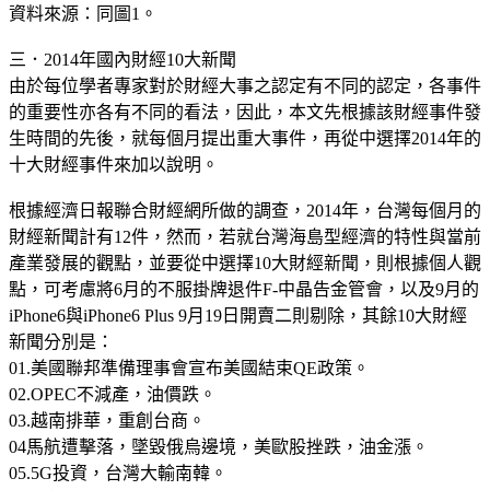
資料來源：同圖1。
三．2014年國內財經10大新聞
由於每位學者專家對於財經大事之認定有不同的認定，各事件
的重要性亦各有不同的看法，因此，本文先根據該財經事件發
生時間的先後，就每個月提出重大事件，再從中選擇2014年的
十大財經事件來加以說明。
根據經濟日報聯合財經網所做的調查，2014年，台灣每個月的
財經新聞計有12件，然而，若就台灣海島型經濟的特性與當前
產業發展的觀點，並要從中選擇10大財經新聞，則根據個人觀
點，可考慮將6月的不服掛牌退件F-中晶告金管會，以及9月的
iPhone6與iPhone6 Plus 9月19日開賣二則剔除，其餘10大財經
新聞分別是：
01.美國聯邦準備理事會宣布美國結束QE政策。
02.OPEC不減產，油價跌。
03.越南排華，重創台商。
04馬航遭擊落，墜毀俄烏邊境，美歐股挫跌，油金漲。
05.5G投資，台灣大輸南韓。