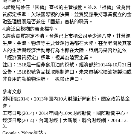
誠信原則。
3.證期局兼任「國籍」審核的主管機關。並以「祖籍」做為實
質認定標準，欠缺國際觀的決策，並質疑應秉持專業獨立的金
融監理機關是否兼任「國籍」審核的職責。
4.廣泛且模糊的審查標準。
5.經濟實質認定不清。台灣已上市櫃公司至少逾八成，其營運
生產、金流、物流等主要營運行為都在大陸，甚至老闆及其家
人的生活與經濟活動等行為也都在大陸，證期局是否也能依
「經濟實質認定」標準，視其為陸資企業。
註四：1518是一個非食用油的稅號，經濟部於2014年10月21日
公告，1518稅號貨品採取限制進口，未來包括棕櫚油調製油或
非食用的動植物油脂，一概禁止進口。
參考文獻
謝明瑞(2014)，2013年國內10大財經新聞剖析，國家政策基金
會。
工商日報(2014)，2014年國內10大財經新聞，國際新聞中心。
經濟日報(2014)，台灣財經十大新最，聯合財經網，2014-12-
31
Google、Yahoo網站。