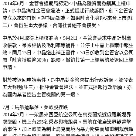
2014年6月，金管會證期局認定F-中晶為陸資而撤銷其上櫃申
請，F-中晶痛批金管會違法，正式提起行政訴願，創下金管會
成立以來的首例。證期局認為，如果陸資化身F股來台上市(註
二)，會衍生重大爭議，台灣社會絕不會接受。
中晶於4月取得上櫃核准函，5月2日，金管會要求中晶針對應
收帳款、呆帳評估及毛利率等補件，並停止中晶上櫃案申報生
效。同月15日，中晶送出補正書件，30日卻收到金管會以公司
屬「陸資持股逾30％」範疇，撤銷其第一上櫃契約及退回上櫃
申請。
對於被退回申請事件，F-中晶對金管會提出行政訴願，並發表
五大聲明(註三)，批評金管會違法，並正式提起行政訴願，亦
為國內業者控告主管機關的第一遭。
7月：馬航遭擊落，美歐股挫跌
2014年7月，一架馬來西亞航空公司在烏克蘭接近俄羅斯邊界
處墜毀，機上有295名乘客與機組員。馬航在俄烏邊界疑遭擊
落事件，加上歐美為制止烏克蘭境內暴力衝突而加重制裁俄羅