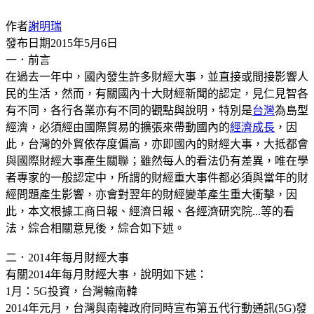
作者
謝明瑞
發布日期
2015年5月6日
一．前言
在過去一年中，國內發生許多財經大事，並直接或間接影響人
民的生活，然而，有關國內十大財經新聞的認定，見仁見智各
有不同，各行各業亦有不同的觀點與說明，特別是
台灣
為島型
經濟，必須經由國際貿易的擴張來帶動國內的
經濟成長
，因
此，台灣的外貿依存度偏高，亦即國內的財經大事，大抵都會
與國際財經大事產生關聯；雖然每人的看法仍有差異，唯在學
者專家的一般認定中，所謂的財經重大事件都必須與當年的財
經問題產生影響，亦會對翌年的財經變革產生重大衝擊，因
此，本文根據工商日報、經濟日報、各經濟研究院...等的看
法，綜合相關意見後，綜合如下述。
二．2014年每月財經大事
有關2014年每月財經大事，說明如下述：
1月：5G投資，台灣輸南韓
2014年元月，台灣與南韓政府同時宣布第五代行動通訊(5G)發