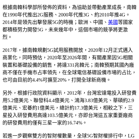
根據南韓科學部所發佈的資料，為協助並帶動產業成長，南韓
在1990年代推出2G服務、2000年代推3G、約2010年推4G。
2014年是領先出擊發展5G的時機；歐洲、中國、
美國
等國家
都積極努力開發5G，未來幾年中，這個市場的競爭將更激
烈。
2017年，據南韓規劃5G試用服務開放，2020年12月正式邁入
商業化，同時預估，2020年至2026年間，有關產業因5G相關
裝置和基礎設備的銷售，將達331兆韓元；南韓預期其國內廠
商不僅在手機市占率領先，在全球電信基礎設備市場的占比，
也可由目前的4.4%可擴至20%，打開全球新商機。
另外，根據行政院資料顯示，2012年，台灣宏達電投入研發費
用5.2億美元、聯發科4.4億美元、鴻海3.83億美元、華碩約2.9
億美元、宏碁約1億美元，總計約17.3億美元，相較之下，三
星投入研發費用高達103.5億美元，亦即台灣這五家重要廠商
的研發費用約僅有三星一家的16.74%。
若進一步觀察雙方的智財權數量，全球5G智財權排行中，LG