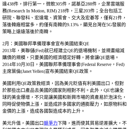
達438件，排行第一，微軟305件，諾基亞288件，企業雲端服
務(Research In Motion, RIM) 218件，三星203件；全台包括工
研院、聯發科、宏達電、資策會、交大及宏碁等，僅有21件，
落後韓廠相當多，約僅有南韓的9.13%，顯見台灣在5G發展的
策略上遠遠落後於南韓。
2月：美國聯邦準備理事會宣布美國結束QE
2013年，美聯儲(Fed)就已經建立QE的退場機制，並規畫縮減
購債的規模，只要美國的經濟穩定好轉，將會讓QE退場。
2014年10月30日，美國聯邦準備理事會(Federal Reserve，Fed)
主席葉倫(Janet Yellen)宣布美國結束QE政策。
美國利用QE政策救經濟，因為美元貶值有利美國出口，但對
於那些出口產品去美國的國家則相對不利。此外，QE也讓全
球的美金爆增，不只是讓美國和新興市場的資產易於泡沫化，
同時促使物價上漲，並造成許多國家的通膨壓力，如原物料和
金價的上漲，造成各國製造成本的上升。
美元升值，美國出口
競爭力
下降，進而使其貿易逆差擴大，不