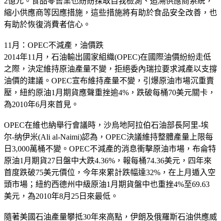
2億元。食品零售業也紛紛採取自我檢測、追溯供應商系統，
縮小供應商等因應措施，這些措施將有助於食品安全改善，也
有助於恢復消費者信心。
11月：OPEC不減產，油價跌
2014年11月，石油輸出國家組織(OPEC)在國際油價紛紛走低
之際，決定維持原油產量不變，拒絕委內瑞拉要求減產以支撐
油價的建議。OPEC宣布維持產量不變，引爆原油市場沉重賣
壓，紐約原油1月期貨應聲重挫逾4%，跌破每桶70美元關卡，
為2010年6月來首見。
OPEC在維也納舉行會議時，沙烏地阿拉伯石油部長阿里-埃
尔-纳伊米(Ali al-Naimi)認為，OPEC決議維持整體產量上限每
日3,000萬桶不變。OPEC不減產的消息衝擊原油市場，布侖特
原油1月期貨27日盤中大跌4.36%，報每桶74.36美元，四年來
首度跌破75美元價位，今年來累計跌幅達32%，在上月遁入空
頭市場；紐約西德州中級原油1月期貨盤中也重挫4%至69.63
美元，為2010年8月25日來最低。
隨著美國石油產量攀抵30年來高點，伊朗及俄羅斯石油供應威