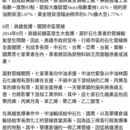
斯，造成歐美股市挫跌、原油與黃金價格上揚。美股道瓊工業
指數一度跌93點，歐股大盤歐盟Stoxx指數重挫1.41%，紐約原
油期貨漲1.87%，黃金現貨漲幅由稍早的0.7%擴大至1.77%。
8月：高雄氣爆，關閉市區管線
2014年8月，高雄前鎮區發生大氣爆，源於石化業者的管線輸
氣發生問題，因此，高雄市政府宣布，行經市區的石化管線將
全面關閉，包括李長榮、中石化、台聚、亞聚、台氯、東聯、
國喬等七家業者在內，業者將因為原物料缺乏而面臨停產或減
產。
面對管線關閉，七家業者向中油求援，中油也緊急以中油林園
石化廠現有原料庫存支援，不過中油下游短缺的乙烯、丙烯及
苯的庫存有限，若是全面停產，一天營業額的損失將高達五
億，也將影響下游加工業供料，其中，這七家石化廠產品包括
聚丙烯、丙烯月青、苯乙烯、聚乙烯、乙二醇等。
在高雄氣爆事件中，中油輸送給中石化、國喬，以及華運倉儲
輸送給李長榮化工的管線首當其衝，因為這三條皆行經氣爆事
故的地點。其中，華運倉儲的一條乙烯管線，因從高雄港出