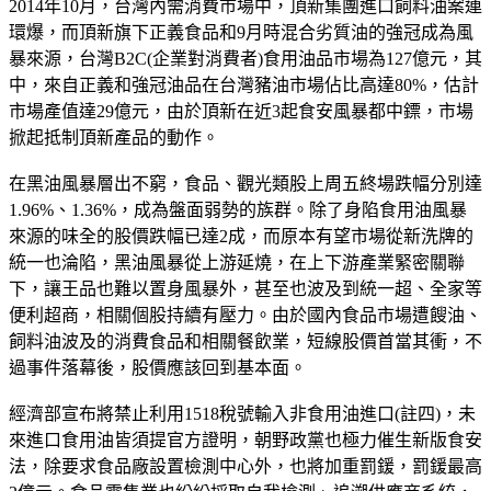
2014年10月，台灣內需消費市場中，頂新集團進口飼料油案連
環爆，而頂新旗下正義食品和9月時混合劣質油的強冠成為風
暴來源，台灣B2C(企業對消費者)食用油品市場為127億元，其
中，來自正義和強冠油品在台灣豬油市場佔比高達80%，估計
市場產值達29億元，由於頂新在近3起食安風暴都中鏢，市場
掀起抵制頂新產品的動作。
在黑油風暴層出不窮，食品、觀光類股上周五終場跌幅分別達
1.96%、1.36%，成為盤面弱勢的族群。除了身陷食用油風暴
來源的味全的股價跌幅已達2成，而原本有望市場從新洗牌的
統一也淪陷，黑油風暴從上游延燒，在上下游產業緊密關聯
下，讓王品也難以置身風暴外，甚至也波及到統一超、全家等
便利超商，相關個股持續有壓力。由於國內食品市場遭餿油、
飼料油波及的消費食品和相關餐飲業，短線股價首當其衝，不
過事件落幕後，股價應該回到基本面。
經濟部宣布將禁止利用1518稅號輸入非食用油進口(註四)，未
來進口食用油皆須提官方證明，朝野政黨也極力催生新版食安
法，除要求食品廠設置檢測中心外，也將加重罰鍰，罰鍰最高