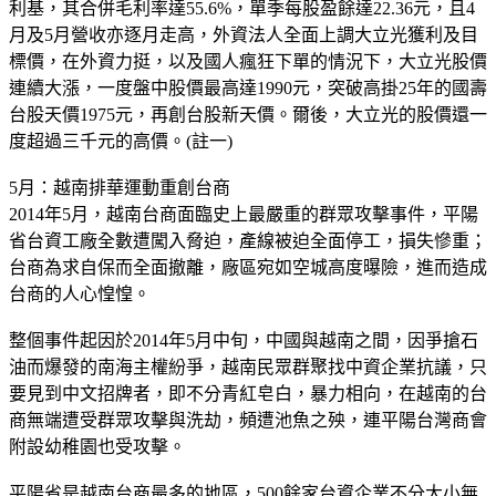
利基，其合併毛利率達55.6%，單季每股盈餘達22.36元，且4
月及5月營收亦逐月走高，外資法人全面上調大立光獲利及目
標價，在外資力挺，以及國人瘋狂下單的情況下，大立光股價
連續大漲，一度盤中股價最高達1990元，突破高掛25年的國壽
台股天價1975元，再創台股新天價。爾後，大立光的股價還一
度超過三千元的高價。(註一)
5月：越南排華運動重創台商
2014年5月，越南台商面臨史上最嚴重的群眾攻擊事件，平陽
省台資工廠全數遭闖入脅迫，產線被迫全面停工，損失慘重；
台商為求自保而全面撤離，廠區宛如空城高度曝險，進而造成
台商的人心惶惶。
整個事件起因於2014年5月中旬，中國與越南之間，因爭搶石
油而爆發的南海主權紛爭，越南民眾群聚找中資企業抗議，只
要見到中文招牌者，即不分青紅皂白，暴力相向，在越南的台
商無端遭受群眾攻擊與洗劫，頻遭池魚之殃，連平陽台灣商會
附設幼稚園也受攻擊。
平陽省是越南台商最多的地區，500餘家台資企業不分大小無