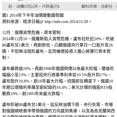
圖1 2014年下半年油價變動趨勢圖
資料來源：經濟日報@ http://udn.com 2014/11/28。
12月：俄爆貨幣危機，資本管制
2014年12月16，俄羅斯陷入貨幣危機，盧布狂貶近20%，貶破
80盧布兌1美元，再創新低，凸顯俄國央行掌日一口氣升息26
碼，不但無法阻貶盧布，反而嚇壞投資人擔心將實行資本管
制。
盧布暴跌逾19%，再創1998年俄國倒債以來最大貶幅，爾後貶
幅縮小至13%。主要因央行將基準利率從10.5%急升到17%，
盧布勁升10.8%，創16年最大升幅，但隨即反轉直下。俄國10
年期公債殖利率飆至創紀錄的16.4%；美元計價的俄股RTS指
數跌19%，創1995年來最大跌幅。
盧布貶破80盧布兌1美元，這反映油價下跌、央行失策、市場
對俄國總統普亭帶領俄國的方向感到焦慮，以及為烏克蘭與西