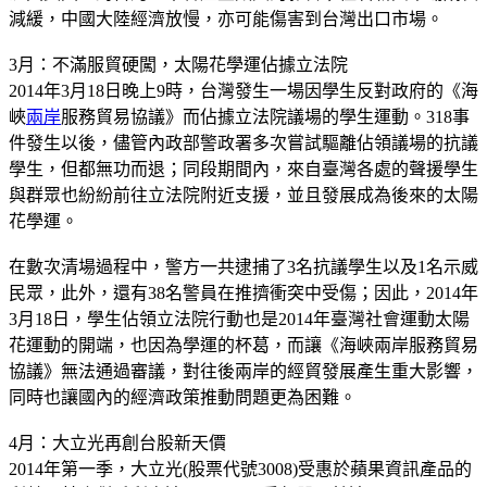
減緩，中國大陸經濟放慢，亦可能傷害到台灣出口市場。
3月：不滿服貿硬闖，太陽花學運佔據立法院
2014年3月18日晚上9時，台灣發生一場因學生反對政府的《海
峽
兩岸
服務貿易協議》而佔據立法院議場的學生運動。318事
件發生以後，儘管內政部警政署多次嘗試驅離佔領議場的抗議
學生，但都無功而退；同段期間內，來自臺灣各處的聲援學生
與群眾也紛紛前往立法院附近支援，並且發展成為後來的太陽
花學運。
在數次清場過程中，警方一共逮捕了3名抗議學生以及1名示威
民眾，此外，還有38名警員在推擠衝突中受傷；因此，2014年
3月18日，學生佔領立法院行動也是2014年臺灣社會運動太陽
花運動的開端，也因為學運的杯葛，而讓《海峽兩岸服務貿易
協議》無法通過審議，對往後兩岸的經貿發展產生重大影響，
同時也讓國內的經濟政策推動問題更為困難。
4月：大立光再創台股新天價
2014年第一季，大立光(股票代號3008)受惠於蘋果資訊產品的