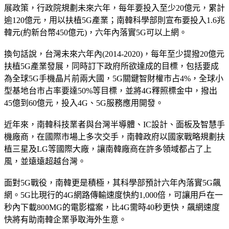
展政策，行政院規劃未來六年，每年要投入至少20億元，累計
逾120億元，用以扶植5G產業；南韓科學部則宣布要投入1.6兆
韓元(約新台幣450億元)，六年內落實5G可以上網。
換句話說，台灣未來六年內(2014-2020)，每年至少提撥20億元
扶植5G產業發展，同時訂下政府所欲達成的目標，包括要成
為全球5G手機晶片前兩大國，5G關鍵智財權市占4%，全球小
型基地台市占率要達50%等目標，並將4G釋照標金中，撥出
45億到60億元，投入4G、5G服務應用開發。
近年來，南韓科技業者與台灣半導體、IC設計、面板及智慧手
機廠商，在國際市場上多次交手，南韓政府以國家戰略規劃扶
植三星及LG等國際大廠，讓南韓廠商在許多領域都占了上
風，並遠遠超越台灣。
面對5G戰役，南韓更是積極，其科學部預計六年內落實5G飆
網。5G比現行的4G網路傳輸速度快約1,000倍，可讓用戶在一
秒內下載800MG的電影檔案，比4G需時40秒更快，飆網速度
快將有助南韓企業爭取海外生意。