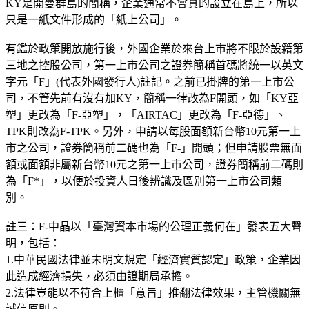
KY是開曼群島的簡稱，企業通常不會真的設立在島上，所以
只是一紙文件形成的「紙上公司」。
有鑑於政策開放施行後，外國企業於來台上市將不限於設籍第
三地之控股公司，第一上市公司之證券簡稱首碼將統一以英文
字元「F」(代表外國發行人)註記。之前已掛牌的第一上市公
司，不管先前有沒有加KY，簡稱一律改為F開頭，如「KY亞
塑」更改為「F-亞塑」，「AIRTAC」更改為「F-亞德」、
TPK則改為F-TPK。另外，申請以每股面額新台幣10元第一上
市之公司，證券簡稱前二碼也為「F-」開頭；但申請股票無面
額或面額非屬新台幣10元之第一上市公司，證券簡稱前二碼則
為「F*」，以便於投資人日後辨識及區別第一上市公司類
別。
註三：F-中晶以「臺灣資本市場的公理正義何在」發表五大聲
明，包括：
1.中華民國法律並未明文規定「經濟實質認定」政策，企業因
此造成經濟損失，必須由證期局承擔。
2.法律豈能以不符合上櫃「意旨」推翻法律效果，主管機關無