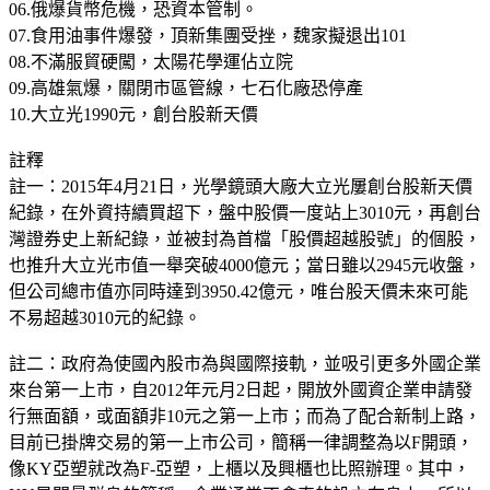
06.俄爆貨幣危機，恐資本管制。
07.食用油事件爆發，頂新集團受挫，魏家擬退出101
08.不滿服貿硬闖，太陽花學運佔立院
09.高雄氣爆，關閉市區管線，七石化廠恐停產
10.大立光1990元，創台股新天價
註釋
註一：2015年4月21日，光學鏡頭大廠大立光屢創台股新天價
紀錄，在外資持續買超下，盤中股價一度站上3010元，再創台
灣證券史上新紀錄，並被封為首檔「股價超越股號」的個股，
也推升大立光市值一舉突破4000億元；當日雖以2945元收盤，
但公司總市值亦同時達到3950.42億元，唯台股天價未來可能
不易超越3010元的紀錄。
註二：政府為使國內股市為與國際接軌，並吸引更多外國企業
來台第一上市，自2012年元月2日起，開放外國資企業申請發
行無面額，或面額非10元之第一上市；而為了配合新制上路，
目前已掛牌交易的第一上市公司，簡稱一律調整為以F開頭，
像KY亞塑就改為F-亞塑，上櫃以及興櫃也比照辦理。其中，