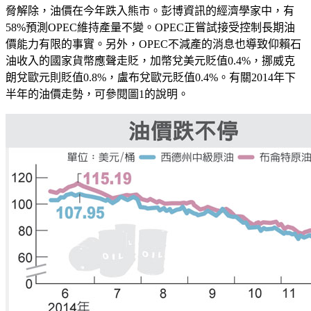
脅解除，油價在今年跌入熊市。彭博資訊的經濟學家中，有
58%預測OPEC維持產量不變。OPEC正嘗試接受控制長期油
價能力有限的事實。另外，OPEC不減產的消息也導致仰賴石
油收入的國家貨幣應聲走貶，加幣兌美元貶值0.4%，挪威克
朗兌歐元則貶值0.8%，盧布兌歐元貶值0.4%。有關2014年下
半年的油價走勢，可參閱圖1的說明。