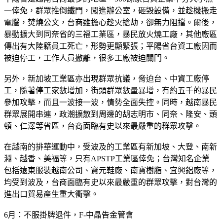
一倖免，群眾推倒鐵門，闖進辦公室，砸毀設備，並趁機搬走
電腦，焚燒公文，台商雖擔心趁火搶劫，卻無力阻擋。爾後，
暴動擴大到同奈省的三福工業區，暴民放火燒工廠，其他廠區
傳出有大陸籍員工死亡，形勢更顯緊張；平陽省台資工廠因而
被迫停工，工作人員撤離，很多工廠被迫關門。
另外，新加坡工業區亦出現群眾抗議，脅迫台、中資工廠停
工，隨著停工家數增加，街頭群眾數量暴增，有約五千的暴民
參加攻擊，而且一波接一波，情勢全面失控。同時，越南暴民
群眾展開串連，政潮擴散到周邊的胡志明市、同奈、隆安、頭
頓、仁澤等省區，台商面臨有史以來最嚴重的群眾攻擊。
在越南的排華運動中，受波及的工業區有新加坡、大登、南新
淵、越香、美福等，只有APSTP工業區倖免；台灣知名企業
包括遠東服裝越南公司、寶元鞋廠、南寶樹脂、宜興鋁廠等，
均受到波及，台商面臨有史以來最嚴重的群眾攻擊，對台灣的
進出口貿易產生重大衝擊。
6月：不服掛牌退件，F-中晶告金管會