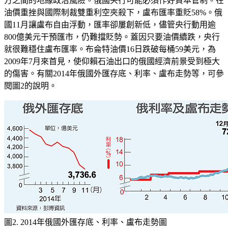
方之間的地緣政治風險。俄國央行可能必須作好資本管制。在
油價重挫與國際制裁雙重利空夾殺下，盧布匯率重貶58%。俄
國11月讓盧布自由浮動，匯率卻屢創新低，儘管央行動用逾
800億美元干預匯市，仍難擋貶勢。蓋因只要油價續跌，央行
就很難穩住盧布匯率。布侖特油價16日跌破每桶59美元，為
2009年7月來首見，使仰賴石油出口的俄國經濟前景受到極大
的傷害。有關2014年俄國外匯存底、利率、盧布走勢等，可參
閱圖2的說明。
圖2. 2014年俄國外匯存底、利率、盧布走勢圖