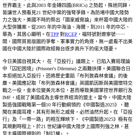
世界霸主，此與2003 年金磚四國(BRICs) 之勢起，殊途同歸，
皆讓世人預看見21 世紀中葉的強弩爭鋒。為防堵中國大陸勢
力之強大，美國不時的祭出「國家威脅論」來杯葛中國大陸的
大型併購案，從2005 年的中海油、海爾，到2011 年的中芯、
華為，其居心顯明。在
TPP
對
RCEP
，福特號對遼寧號⋯⋯
間，國際貿易版圖的爭奪、軍事實力的角逐，無一處看不出美
國在中國大陸於國際政經舞台逐步高升下的偌大隱憂。
今日美國自視其大， 在「亞投行」議題上， 已陷入賽局理論
中「囚犯困境」(Prisoner's Dilemma) 之兩難抉擇。美國聯合日
本拒絕加入亞投行，恐將歷史重蹈「布列敦森林會議」的後
塵。美國應記取「布列敦森林會議」英國凱因斯與美國懷特交
戰之一役，金本位變美元本位，甚而導致美國掌控世界銀行及
IMF，成就了美國成為主導世界經濟的盟主。當今，中國大陸
製造強國戰略第一個10 年行動綱領的《中國製造2025》，聽
聞在美國耳裡，其有形無形之威脅，必然油然升起。在「亞投
行」及「一帶一路」的相互輝映下，《中國製造2025》極有在
其規劃時程上，於21 世紀讓中國大陸步上國際列強之林，甚
至主導國際規則的「制訂權」。