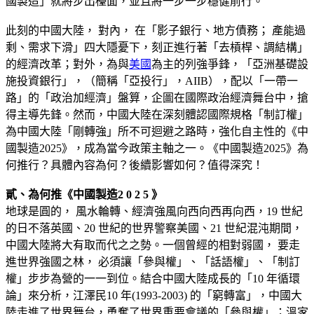
國製造」就將步出檯面，並且將一步一步穩健前行。
此刻的中國大陸， 對內， 在「影子銀行、地方債務； 產能過
剩、需求下滑」四大隱憂下，刻正進行著「去槓桿、調結構」
的經濟改革；對外，為與
美國
為主的列強爭鋒，「亞洲基礎設
施投資銀行」，（簡稱「亞投行」，AIIB），配以「一帶一
路」的「政治加經濟」盤算，企圖在國際政治經濟舞台中，搶
得主導先鋒。然而，中國大陸在深刻體認國際規格「制訂權」
為中國大陸「剛轉強」所不可迴避之路時，強化自主性的《中
國製造2025》，成為當今政策主軸之一。《中國製造2025》為
何推行？具體內容為何？後續影響如何？值得深究！
貳、為何推《中國製造2 0 2 5 》
地球是圓的， 風水輪轉、經濟強風向西向西再向西，19 世紀
的日不落英國、20 世紀的世界警察美國、21 世紀混沌期間，
中國大陸將大有取而代之之勢。一個曾經的相對弱國， 要走
進世界強國之林， 必須讓「參與權」、「話語權」、「制訂
權」步步為營的一一到位。結合中國大陸成長的「10 年循環
論」來分析，江澤民10 年(1993-2003) 的「窮轉富」，中國大
陸走進了世界舞台，勇奪了世界重要會議的「參與權」；溫家