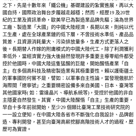
之下，先是十數年來「鐵公機」基礎建設的紮實進展，再以大
國自持，國際政治舞台步履越走越穩；然而，經歷19 及20世
紀的工業及資訊革命，歐美早已為製造業品牌先驅；淪為世界
工廠、製造業「大國」的中國大陸經濟，長期以來，則純以代
工生產，處在全球產業鏈的低下層，不啻技術水準低、產品品
質差，且資源消耗量大、污染排放量多，生產方式更落人之
後。長期替人作嫁的附庸模式的中國大陸代工，除了利潤獲利
率低外，當經濟實力強大後赫然發現許多重要主導零組件都受
控於他國時，中國大陸這隻猛醒的巨龍，開始醒悟產業「自
主」在多個高科技及精密製造業有其極重要性。賴以護衛疆土
的軍事國防何嘗不是，譬如：以軍事自主性論，當發現傲航於
海際間「遼寧號」之重要精密設備多來自美國、日本、臺灣等
其他國家時( 如：雷達晶片、導航系統等)，受控於他國的非自
主隱憂自然發生。其實，中國大陸醒悟「自主」生產的重要，
早自十多年前就開始，至少29 個類比臺灣工業技術研究院的
一一設立便知，在中國大陸各省市不斷強化自我設計、品牌創
造、專利開發，甚至向臺灣高薪挖腳高階技術人才的過程，歷
歷可為實證。