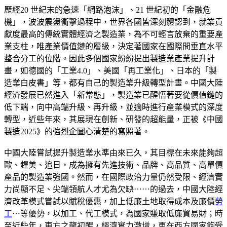
歷經20 世紀末的急速「網路泡沫」、21 世紀初的「金融危
機」，波波震盪衝擊過程中，世界各國皆深刻體認到，就業貢
獻度最高的傳統實體經濟之製造業，為不可輕言放棄的重要產
業支柱，唯產業價值鏈的層級，決定著國家在國際間垂直水平
整合分工的位階。因此多個國家紛紛提出製造業產業提升計
畫，如德國的「工業4.0」、美國「再工業化」、日本的「製
造業白皮書」等，都有自己的製造業升級轉型計畫。中國大陸
經濟發展已然進入「新常態」，製造業已醒悟著要從價值鏈的
低下端，向中高端升級、再升級，並適時進行產業模式的深度
轉型，近些年來，其展現在創新、研發的超能量，正被《中國
製造2025》的強烈企圖心清楚的寫照著。
中國大陸嘗試提升製造業水準由來已久，其目標在未來能夠超
歐、趕美、追日，成為擁有先進技術、品牌、高品質、高單價
產品的製造業強國。然而，在國際政治力量仍然受限、經濟實
力尚顯不足、尖端領航人才尤為欠缺⋯⋯的過去，中國大陸經
濟改革模式嘗試以賦稅優惠，加上低廉土地取得成本及廉價
勞
工
⋯等優勢，以加工、代工模式，為國家賺取低廉貿易財；時
至近些年，東方之龍初醒，經濟實力激增，更在西方國家飽受