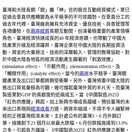
臺灣和大陸長期「貌」離「神」合的競合互動經貿模式，業已
從過去垂直供應轉變為水平競爭的不可逆趨勢。在垂直分工的
過去年代裡，臺灣廠商擁有充沛資金、優良技術、良善管理等
各項優勢，在
兩岸經貿
長期互動間，扮演著極重要的產業領導
角色，臺灣經濟快速成長的40 年經濟奇蹟，也帶動了中國大
陸產業升級及經濟躍昇。臺灣企業在中國大陸的長期投資活
動，資金的大量挹注、技術的深層輸入、管理的教導協助，對
於中國大陸各地區的經濟活動產生顯著的「刺激效應」
(stimulation effect)、「示範作用」(demonstration effect)、及
「觸媒作用」(catalytic effect)。當今的
兩岸
水平競爭，臺灣關
鍵產業及出口訂單都將飽受衝擊。另外，臺灣倚重中國大陸的
進出口貿易量極為可觀，幾可撐起臺灣外貿的半片天，而臺灣
製造業對GDP 的貢獻度約近兩成五。當《中國製造2025》
「紅色供應鏈」興起，加上新興市場成長趨緩，預估臺灣的未
來出口表現與
經濟成長
力道，將逐年縮減，不得不令人繃緊神
經的正視臺灣經濟未來。主計處公布的臺灣5、6 月外銷訂
單，接連創下23 個月以來最大跌幅，6 月份跌幅竟達到13.9%
之多，引起各方議論，《中國製造2025》紅色供應鏈之衝擊，