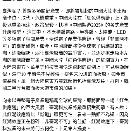
臺灣呢？ 曾經多項關鍵產業， 即將被崛起的中國大陸本土廠
商卡位、取代，危機重重。中國大陸在「紅色供應鏈」上，將
投以重金挹注、政策配套，扶持《中國製造2025》的各式產業
升級轉型， 這其中， 不乏積體電路、半導體、太陽能、LED
等多項電子相關產業。全球電子產業供應鏈，曾經「非臺灣不
可」的臺商驕傲，如今，中國廠商將從全球電子供應鏈的B
咖，逐漸崛起，弱化臺灣廠商的競爭實力，並逐步搶走原本A
咖的臺灣廠商訂單。中國大陸「紅色供應鏈」的紅潮實力，在
大陸京東方、華星等科技集團快速竄起的實例上，可見明顯端
倪，這些10 年前名不見經傳，排名末段班的面板廠，如今市
值暴增，單一個大陸京東方竟就超過包括臺灣友達、群創，韓
國三星等台韓面板大廠市值的加總。
向來以完整電子產業鏈稱霸全球的臺灣，即將面臨一場「紅色
供應鏈」的巨大風暴，臺灣科技業將嚴重招受衝擊。有人說：
此紅潮效應將比「斷鏈」還更可怕，看來一點都不為過，因為
紅潮效應正在粉碎「非臺灣不可」的佳話，紅潮效應下，臺灣
科技業的未來將何去何從，十足令人擔憂。