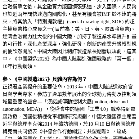
金融衝擊之後，其金融實力版圖擴張迅速、步入國際，人民幣
也於近兩年間快速邁向國際化，甚至有機會被IMF 於不遠的將
來，將其納入「特別提款權」(special drawing right, SDR) 的超
主權貨幣核心成員之一( 目前為：美、日、英、歐四強貨幣)。
經濟金融實力壯大後的中國大陸，加持了製造業水準提升計畫
的可行性，深化產業深度，強化研發、創新的產業升級轉型規
劃便欣然開展。中國大陸因此制訂製造業長期發展規劃，這其
中，《中國製造2025》為中國大陸製造強國戰略的「第一個」
10年行動綱領。
參、《中國製造2025》具體內容為何？
正視著產業提升的重要使命，2013 年，中國大陸派遣政府官
員與學者專家，參訪了逢單數年展出的全球動力傳動及控制領
域最重要的盛會—「漢諾威傳動控制大展(motion, drive and
automation, MDA)」，從盛會中的德國「工業4.0」戰略得到靈
感啟發，回國後積極從事相關研究規劃。中國大陸國家主席習
近平與總理李克強2014 年續訪德國，於10 月10 日與德國總理
梅克爾共同發表《中德合作行動綱要：共塑創新》，達成
「中」德兩國在「工業4.0」即將進行的合作協議。兩國未來