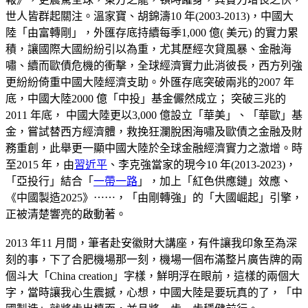
世人皆群起關注。溫家寶、胡錦濤10 年(2003-2013)，中國大
陸「由富轉剛」，外匯存底持續每季1,000 億( 美元) 的實力累
積，讓國際大國紛紛引以為重，尤其歷經次貸風暴、金融海
嘯、續而歐債危機的衝擊，全球經濟實力此消彼長，西方列強
更紛紛倚重中國大陸經濟支助。外匯存底突破兩兆的2007 年
底，中國大陸2000 億「中投」基金儼然成立； 突破三兆的
2011 年底， 中國大陸更以3,000 億設立「華美」、「華歐」基
金，嘗試替西方經濟體，救挽狂瀾脫困海嘯及歐債之金融及財
務重創，此舉更一顯中國大陸於全球金融經濟實力之激增。時
至2015 年，由
習近平
、李克強當家的現今10 年(2013-2023)，
「亞投行」結合「
一帶一路
」，加上「紅色供應鏈」效應、
《中國製造2025》⋯⋯，「由剛轉強」的「大國崛起」引擎，
正被清楚響亮的啟動著。
2013 年11 月間，筆者赴安徽財大講座，有件讓我印象至為深
刻的事，下了合肥機場那一刻，機場一個布滿整片廣告牌的兩
個斗大「China creation」字樣，鮮明浮在眼前，這樣的兩個大
字，當時讓我心生震撼，心想，中國大陸是要玩真的了，「中