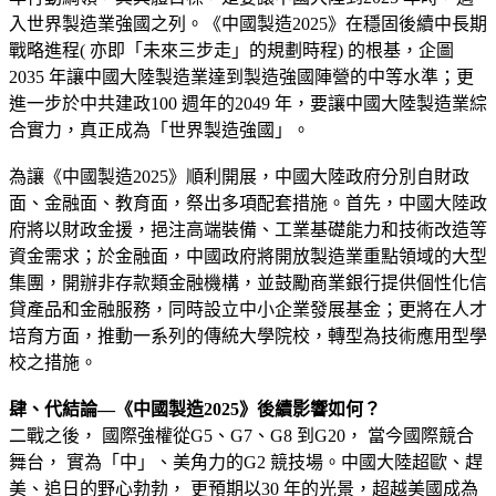
入世界製造業強國之列。《中國製造2025》在穩固後續中長期
戰略進程( 亦即「未來三步走」的規劃時程) 的根基，企圖
2035 年讓中國大陸製造業達到製造強國陣營的中等水準；更
進一步於中共建政100 週年的2049 年，要讓中國大陸製造業綜
合實力，真正成為「世界製造強國」。
為讓《中國製造2025》順利開展，中國大陸政府分別自財政
面、金融面、教育面，祭出多項配套措施。首先，中國大陸政
府將以財政金援，挹注高端裝備、工業基礎能力和技術改造等
資金需求；於金融面，中國政府將開放製造業重點領域的大型
集團，開辦非存款類金融機構，並鼓勵商業銀行提供個性化信
貸產品和金融服務，同時設立中小企業發展基金；更將在人才
培育方面，推動一系列的傳統大學院校，轉型為技術應用型學
校之措施。
肆、代結論—《中國製造2025》後續影響如何？
二戰之後， 國際強權從G5、G7、G8 到G20， 當今國際競合
舞台， 實為「中」、美角力的G2 競技場。中國大陸超歐、趕
美、追日的野心勃勃， 更預期以30 年的光景，超越美國成為