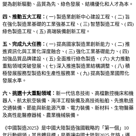
變為創新驅動、品質為先、綠色發展、結構優化和人才為本。
四、推動五大工程：
( 一) 製造業創新中心建設工程、( 二) 旨
在強化製造業基礎的工業強基工程、( 三) 智慧製造工程、( 四)
綠色製造工程、( 五) 高端裝備創新工程。
五、完成九大任務：
( 一) 提高國家製造業創新能力、( 二) 推
進資訊化與工業化深度融合、( 三) 強化工業基礎能力、( 四)
加強品質品牌建設、( 五) 全面推行綠色製造、( 六) 大力推動
重點領域突破發展、( 七) 深入推進製造業結構調整、( 八) 積
極發展服務型製造和生產性服務業、( 九) 提高製造業國際化
發展水準。
六、挑選十大重點領域：
新一代信息技術、高檔數控機床和機
器人、航太航空裝備、海洋工程裝備及高技術船舶、先進軌道
交通裝備、節能與新能源汽車、電力裝備、新材料、生物醫藥
及高性能醫療器械、農業機械裝備。
《中國製造2025》是中國大陸製造強國戰略的「第一個」10
年行動綱領，其具體目標，是要讓中國大陸到2025 年時，邁