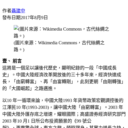
作者
聶建中
發布日期
2017年8月9日
(圖片來源：Wikimedia Commons，古代絲綢之
路。)
壹、 前言
這將是一個足以讓後代歷史，顯明紀錄的一段「中國成長
史」。中國大陸經濟改革開放後的三十多年來，經濟快速成
長，「由窮轉富」、再「由富轉剛」，此刻更朝「由剛轉強」
的「大國崛起」之路邁進。
以10 年一循環來論，中國大陸1993 年貨幣政策宏觀調控後的
江澤民10 年(1993-2003)，讓中國大陸「由窮轉富」。2003 年
中國大陸外匯存底之增速，耀眼國際；高盛證券經濟研究部門
2003 年10 月1 日所公布投資願景的《99 號公
報》，更震驚全球，東方之龍，頓時躍身，其實力增長之快，