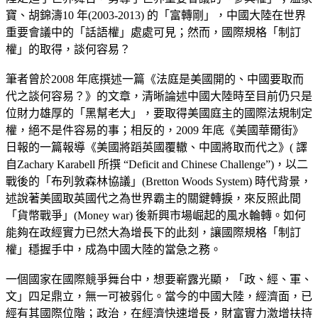
寶、胡錦濤10 年(2003-2013) 的「富轉剛」，中國大陸在世界
重要會議中的「話語權」處處可見；然而，國際規格「制訂
權」的取得，談何容易？
筆者曾於2008 年底撰述一篇《法庭是美國開的、中國要取而
代之談何容易？》的文章，清晰論述中國大陸時至目前仍只是
位財力雄厚的「黑幫老大」，要取得美國庭主的國際法規制定
權，絕不是件容易的事；相反的，2009 年底《美國華爾街》
日報的一篇報導《美國將蹈英國覆轍、中國將取而代之》( 譯
自Zachary Karabell 所撰 “Deficit and Chinese Challenge”)，以二
戰後的「布列敦森林協議」(Bretton Woods System) 時代背景，
述說著美國取英國代之為世界霸主的關鍵轉捩，來反照此間
「貨幣戰爭」(Money war) 後新興市場崛起的風水輪轉。如何
能夠在政經實力已然大為增長下的此刻，讓國際規格「制訂
權」穩握手中，成為中國大陸的當急之務。
一個國家在國際競爭舞台中，想要嶄露光顯，「政、經、軍、
文」四足鼎立，無一可被弱化。當今的中國大陸，經濟面，已
經有其國際位階；政治，在經濟快速增長，財富實力激增扶持