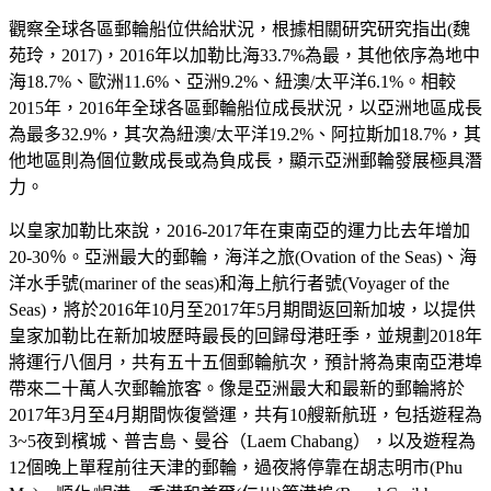
觀察全球各區郵輪船位供給狀況，根據相關研究研究指出(魏
苑玲，2017)，2016年以加勒比海33.7%為最，其他依序為地中
海18.7%、歐洲11.6%、亞洲9.2%、紐澳/太平洋6.1%。相較
2015年，2016年全球各區郵輪船位成長狀況，以亞洲地區成長
為最多32.9%，其次為紐澳/太平洋19.2%、阿拉斯加18.7%，其
他地區則為個位數成長或為負成長，顯示亞洲郵輪發展極具潛
力。
以皇家加勒比來說，2016-2017年在東南亞的運力比去年增加
20-30％。亞洲最大的郵輪，海洋之旅(Ovation of the Seas)、海
洋水手號(mariner of the seas)和海上航行者號(Voyager of the
Seas)，將於2016年10月至2017年5月期間返回新加坡，以提供
皇家加勒比在新加坡歷時最長的回歸母港旺季，並規劃2018年
將運行八個月，共有五十五個郵輪航次，預計將為東南亞港埠
帶來二十萬人次郵輪旅客。像是亞洲最大和最新的郵輪將於
2017年3月至4月期間恢復營運，共有10艘新航班，包括遊程為
3~5夜到檳城、普吉島、曼谷（Laem Chabang），以及遊程為
12個晚上單程前往天津的郵輪，過夜將停靠在胡志明市(Phu