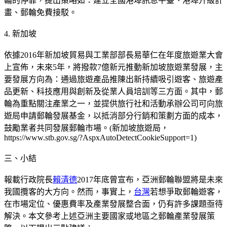
輪的停靠，提出策略如：建立全國港埠訊息平臺、港埠升級計
畫、郵輪免費接駁。
4. 新加坡
依據2016年新加坡貿易與工業部部長易華仁在年度旅遊業大會
上宣佈，未來5年，將撥款7億新元推動新加坡旅遊業發展，主
要發展方向為：通過旅遊產品推陳出新持續吸引遊客、旅遊產
品更新、科技應用與創新及從業人員培訓等三方面。其中，郵
輪為重點關注產業之一，並提供旅行社和活動承辦公司可向旅
遊局申請郵輪發展基金，以抵消部分行銷和策劃方面的成本，
鼓勵業者共同發展郵輪市場。(新加坡旅遊局，
https://www.stb.gov.sg/?AspxAutoDetectCookieSupport=1)
三、小結
報載行政院長
賴清德
2017年底曾宣布，亞洲郵輪聯盟將是未來
我國攬客的大方向。然而，事實上，
台灣
若想爭取郵輪遊客，
在市場定位、優惠費率及產業發展整合面，仍有許多課題亟待
解決。本文參考上述亞洲主要國家或地區之郵輪產業發展策