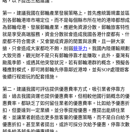
略，以下提出三點建議：
第一，建議我國在郵輪產業發展策略上，首先應統籌規畫並區
別各郵輪港埠市場定位，而不是每個縣市所在地的港埠都想成
為郵輪母港、發展郵輪產業，應避免資源分散，郵輪旅客特性
就是享受高端服務，資金分散就會造成我國各港什麼都有、什
麼都不符合需求，又會變成資源的閒置與浪費，且一餅大家
搶，只會造成大家都吃不飽，削弱
競爭力
。我國內陸運輸規劃
大致完善，觀光財不是只有郵輪停靠才能賺取。此外，臺灣有
颱風季節、或遇其他突發狀況，若有郵輪港群的概念，預擬各
種應對模式，即可將郵輪先停靠鄰近港埠，並有SOP處理遊客
後續行程遊玩的配套措施。
第二，建議我國可評估提供優惠費率方式，吸引業者停靠方
面，過去我國貨運也提供優惠費率，但相較他國行銷概念的優
惠費率，都缺乏了如何留住業者的優惠費率。比如給予優惠折
扣，但要達到一定業績，並分季提撥優惠。應提出能綁住業
者、並讓業者創造出更多旅客量的優惠策略，而不是白白給予
優惠折扣。甚至業者提出，或許可採分次給予優惠，停靠次數
越多給予越多的優惠措施。