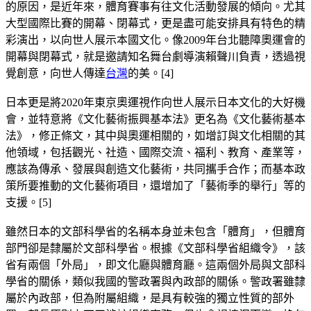
的原因，是近年來，體育賽事有往文化活動發展的傾向。尤其
大型國際比賽的開幕、閉幕式，更是盡可能安排具有特色的精
彩演出，以向世人展示本國文化。像2009年台北聽障奧運會的
開幕與閉幕式，就是邀請知名舞台劇導演賴聲川負責，透過視
覺創意，向世人傳達
台灣
的美。[4]
日本更是將2020年東京奧運視作向世人展示日本文化的大好機
會，並特意將《文化藝術振興基本法》更名為《文化藝術基本
法》，修正條文，其中與奧運相關的，如增訂與文化相關的其
他領域，包括觀光、社造、國際交流、福利、教育、產業等，
應該為傳承、發展與創造文化藝術，共同攜手合作；而基本政
策所要推動的文化藝術項目，還增加了「藝術季的舉行」等的
支援。[5]
雖然日本的文部科學省的名稱本身並未包含「體育」，但體育
部門卻是隸屬於文部科學省。根據《文部科學省組織令》，該
省有兩個「外局」，即文化廳與體育廳。這兩個外局與文部科
學省的關係，類似我國的警政署與內政部的關係。警政署雖隸
屬於內政部，但為附屬組織，是具有較強的獨立性質的部外