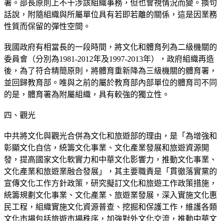
署。部長原則上不干涉該組織事務，但也會視情況而變。換句
話說，附隨組織與所屬單位具有若即若離的關係，這是因業務
性質而保留的彈性空間。
我國政府有相當長的一段時間，將文化和體育列為二級機關的
委員會（分別為1981-2012年及1997-2013年），政府組織再造
後，為了符合精簡原則，將體育重新降為三級機關的體育署，
並回歸教育部。唯與之前的屬於教育部內部單位的體育司不同
的是，體育署為附屬組織，具有較強的獨立性。
四、觀光
中共將文化與觀光合併為文化和旅遊部的理由，是「為增強和
彰顯文化自信，統籌文化事業、文化產業發展和旅遊資源開
發，提高國家文化軟實力和中華文化影響力，推動文化事業、
文化產業和旅遊業融合發展」，其主要職責是「貫徹落實黨的
宣傳文化工作方針政策，研究擬訂文化和旅遊工作政策措施，
統籌規劃文化事業、文化產業、旅遊業發展，深入實施文化惠
民工程，組織實施文化資源普查、挖掘和保護工作，維護各類
文化市場包括旅遊市場秩序，加強對外文化交流，推動中華文