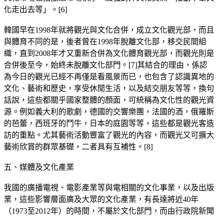
化走出去等」。[6]
韓國早在1998年就將觀光與文化合併，成立文化觀光部，而且
與體育不同的是，後者曾在1998年脫離文化部，移交民間組
織，直到2008年才又重新合併為文化體育觀光部，而觀光則是
合併後至今，始終未脫離文化部門。[7]其結合的理由，係認
為今日的觀光已經不再僅是看風景而已，也包含了認識異地的
文化、藝術和歷史，享受休閒生活，以及結交朋友等等，換句
話說，這些都關乎國家整體的顏面，可統稱為文化性的觀光資
源。例如義大利的歌劇，德國的交響樂團，法國的酒，俄羅斯
的芭蕾，西班牙的鬥牛，日本的庭園等等，這些都是觀光客造
訪的重點。尤其藝術活動豐富了觀光的內容，而觀光又可擴大
藝術欣賞的群眾基礎，二者具有互補性。[8]
五、媒體及文化產業
我國的廣播電視、電影產業等與電相關的文化事業，以及出版
業，這些影響層面廣及大眾的文化產業，有長達將近40年
（1973至2012年）的時間，不屬於文化部門，而由行政院新聞