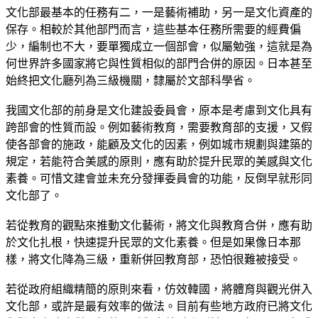
文化部最基本的任務有二，一是藝術補助，另一是文化資產的
保存。相較於其他部門而言，這些基本任務所需要的經費偏
少，編制也不大，要單獨成立一個部會，似屬勉強，這就是為
何世界許多國家將它與性質相似的部門合併的原因。日本甚至
始終把文化廳列為三級機關，隸屬於文部科學省。
我國文化部的前身是文化建設委員會，原本是考慮到文化具有
跨部會的性質而設。例如藝術教育，需要教育部的支援，又假
使各部會的施政，能顧及文化的因素，例如城市規劃與建築的
規定，若能符合美感的原則，應有助於提升民眾的美感與文化
素養。可惜文建會並未充分發揮委員會的功能，反倒早就形同
文化部了。
若從教育的觀點來推動文化藝術，將文化與教育合併，應有助
於文化扎根，快速提升民眾的文化素養。但是如果像日本那
樣，將文化降為三級，重新併回教育部，恐怕很難被接受。
若從政府組織精簡的原則來看，仿效韓國，將體育與觀光併入
文化部，或許是最有效率的做法。目前有些地方政府已將文化