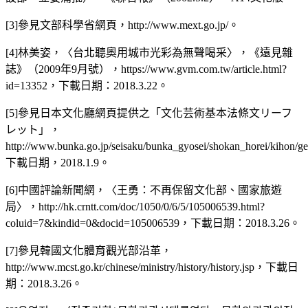
[3]參見文部科學省網頁，http://www.mext.go.jp/。
[4]林美姿，〈台北聽奧用城市光彩為無聲喝采〉，《遠見雜
誌》（2009年9月號），https://www.gvm.com.tw/article.html?
id=13352，下載日期：2018.3.22。
[5]參見日本文化廳網頁提供之「文化芸術基本法條文リーフ
レット」，
http://www.bunka.go.jp/seisaku/bunka_gyosei/shokan_horei/kihon/g
下載日期，2018.1.9。
[6]中國評論新聞網，〈王勇：不再保留文化部、國家旅遊
局〉，http://hk.crntt.com/doc/1050/0/6/5/105006539.html?
coluid=7&kindid=0&docid=105006539，下載日期：2018.3.26。
[7]參見韓國文化體育觀光部沿革，
http://www.mcst.go.kr/chinese/ministry/history/history.jsp，下載日
期：2018.3.26。