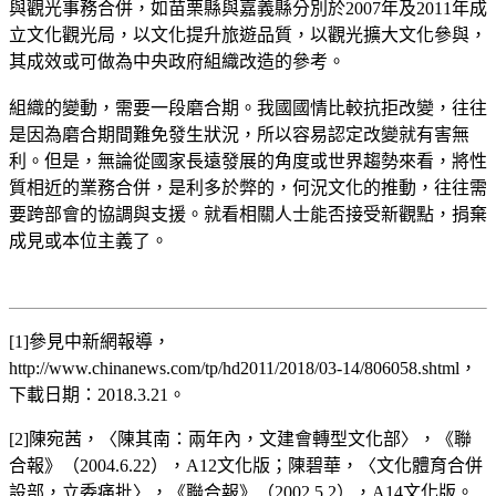
與觀光事務合併，如苗栗縣與嘉義縣分別於2007年及2011年成
立文化觀光局，以文化提升旅遊品質，以觀光擴大文化參與，
其成效或可做為中央政府組織改造的參考。
組織的變動，需要一段磨合期。我國國情比較抗拒改變，往往
是因為磨合期間難免發生狀況，所以容易認定改變就有害無
利。但是，無論從國家長遠發展的角度或世界趨勢來看，將性
質相近的業務合併，是利多於弊的，何況文化的推動，往往需
要跨部會的協調與支援。就看相關人士能否接受新觀點，捐棄
成見或本位主義了。
[1]參見中新網報導，
http://www.chinanews.com/tp/hd2011/2018/03-14/806058.shtml，
下載日期：2018.3.21。
[2]陳宛茜，〈陳其南：兩年內，文建會轉型文化部〉，《聯
合報》（2004.6.22），A12文化版；陳碧華，〈文化體育合併
設部，立委痛批〉，《聯合報》（2002.5.2），A14文化版。