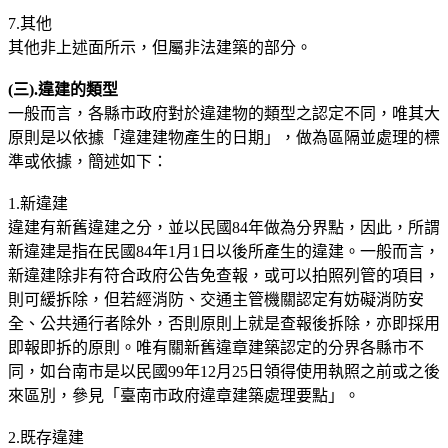
7.其他
其他非上述面所示，但屬非法建築的部分。
(三).違建的類型
一般而言，各縣市政府對於違建物的類型之認定不同，唯其大
原則是以依據「違建建物產生的日期」，做為區隔並處理的標
準或依據，簡述如下：
1.新違建
違建有新舊違建之分，並以民國84年做為分界點，因此，所謂
新違建是指在民國84年1月1日以後所產生的違建。一般而言，
新違建除非有符合政府公告免查報，或可以拍照列管的項目，
則可緩拆除，但若經消防、交通主管機關認定有妨礙消防安
全、公共通行者除外，否則原則上就是查報後拆除，亦即採用
即報即拆的原則。唯有關新舊違章建築認定的分界各縣市不
同，如台南市是以民國99年12月25日領得使用執照之前或之後
來區別，參見「臺南市政府違章建築處理要點」。
2.既存違建