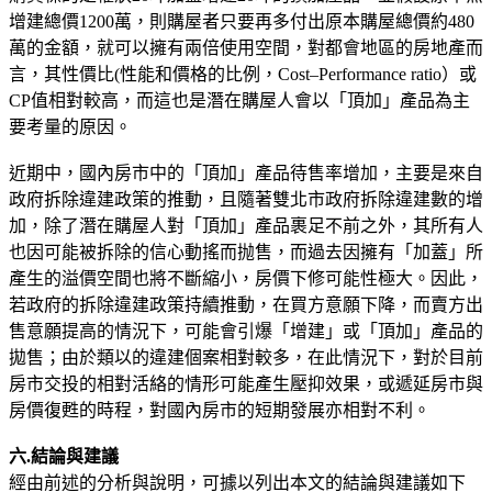
增建總價1200萬，則購屋者只要再多付出原本購屋總價約480
萬的金額，就可以擁有兩倍使用空間，對都會地區的房地產而
言，其性價比(性能和價格的比例，Cost–Performance ratio）或
CP值相對較高，而這也是潛在購屋人會以「頂加」產品為主
要考量的原因。
近期中，國內房市中的「頂加」產品待售率增加，主要是來自
政府拆除違建政策的推動，且隨著雙北市政府拆除違建數的增
加，除了潛在購屋人對「頂加」產品裹足不前之外，其所有人
也因可能被拆除的信心動搖而抛售，而過去因擁有「加蓋」所
產生的溢價空間也將不斷縮小，房價下修可能性極大。因此，
若政府的拆除違建政策持續推動，在買方意願下降，而賣方出
售意願提高的情況下，可能會引爆「增建」或「頂加」產品的
拋售；由於類以的違建個案相對較多，在此情況下，對於目前
房市交投的相對活絡的情形可能產生壓抑效果，或遞延房市與
房價復甦的時程，對國內房市的短期發展亦相對不利。
六.結論與建議
經由前述的分析與說明，可據以列出本文的結論與建議如下