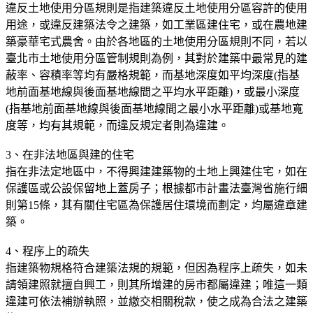
違反土地使用分區規則是指建築違反土地使用分區容許的使用
用途，或違反建築法令之建築，如工業區建住宅，或在農地建
築豪華宅式農舍。由於各地區的土地使用分區規則不同，若以
臺北市土地使用分區管制規則為例，其對於建築中最常見的建
蔽率、容積率等均有嚴格規範，而基地深度如平均深度(指基
地前面基地線與後面基地線間之平均水平距離)，或最小深度
(指基地前面基地線與後面基地線間之最小水平距離)或基地寬
度等，均有其規範，而違反規定者則為違建。
3、在非法地區與建的住宅
指在非法定地區中，不得興建建築物的土地上興建住宅，如在
保護區或公設保留地上蓋房子；根據都市計畫法臺灣省施行細
則第15條，其有關住宅區為保護居住環境而劃定，均屬違章建
築。
4、程序上的疏失
指建築物規格符合建築法規的規範，但因為程序上疏失，如未
請領建照就擅自興工，則其所增建的房市都屬違建；唯這一類
違建可依法補辦執照，並繳交相關稅款，使之成為合法之建築