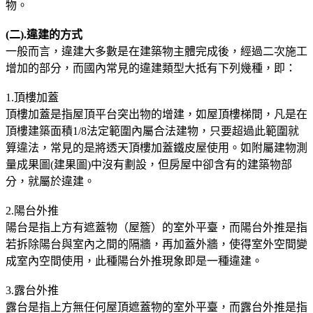
物。
(二).違建的方式
一般而言，違建大多數是在建築物主體完成後，經過二次施工
增加的部分，而國內常見的違建類型大抵有下列幾種，即：
1.頂樓加蓋
頂樓加蓋是指屋頂平台突出物的增建，如屋頂樓梯間，凡是在
頂樓建築面積1/8法定範圍內屬合法建物，只要超過此範圍就
算違法，常見的是將透天頂樓加蓋鐵皮屋使用。如附屬建物測
量成果圖(建果圖)中沒有劃設，但房屋中卻含有的建築物部
分，就屬於違建。
2.陽台外推
陽台是指上方有遮蓋物（屋簷）的室外平臺，而陽台外推是指
若拆除陽台與室內之間的隔牆，再加蓋外牆，使得室外空間變
成室內空間使用，此種陽台外推現象即是一種違建。
3.露台外推
露台是指上方無任何屋頂遮蓋物的室外平臺，而露台外推是指