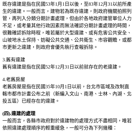
既存違建是指在民國53年1月1日以後，至83年12月31以前所產
生的違建。一般而言，建物若為既存違建，則政府機關拍照列
管，再列入分類分期計畫處理，但由於各地政府建管單位人力
不足，或考量其他行政因素而無法確認分期計畫處理的時間，
很難確認拆除時程，唯若屬於大型違建、或有危害公共安全、
山坡地水土保持、妨礙公共交通、公共衛生、市容觀瞻，或都
市更新之違建，則政府會優先執行查報拆除。
3.舊有違建
舊有違建是指在民國52年12月31日以前就存在的老違建。
4.老舊房屋
老舊房屋是指在民國35年10月1日以前，台北市區域及改制直
轄市都市計畫公布之前（新編入文山、南港、士林、內湖、北
投五區）已經存在的違建。
(四).違建的處理
一般而言，各縣市政府對於違建物的處理方式不盡相同，唯若
依照違建處理順序的輕重緩急，一般可分為下列幾種：