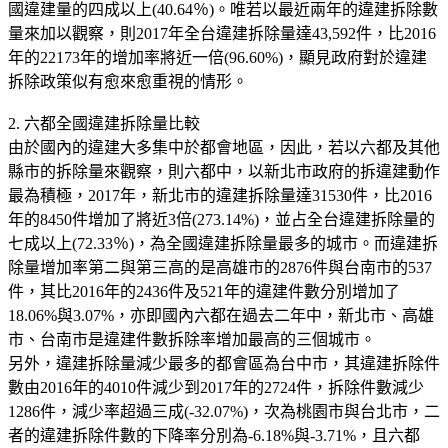
國違建量的四成以上(40.64％)。唯若以最近兩年的違建拆除數
量來加以觀察，則2017年全台違建拆除量達43,592件，比2016
年的22173年的增加率將近一倍(96.60%)，顯見政府對於違建
拆除政策似有愈來愈重視的情形。
2. 六都全國違建拆除量比較
由於國內的違建大多集中於都會地區，因此，若以六都及其他
縣市的拆除量來觀察，則六都中，以新北市政府的拆違建動作
最為積極，2017年，新北市的違建拆除量達31530件，比2016
年的8450件增加了將近3倍(273.14%)，並占全台違建拆除量的
七成以上(72.33％)，為全國違建拆除量最多的城市。而違建拆
除量增加率第二與第三高的是高雄市的2876件與台南市的537
件，其比2016年的2436件及521年的違建件數分別增加了
18.06%與3.07%，亦即國內六都在過去二年中，新北市、高雄
市、台南市是違建件數拆除率增加最高的三個城市。
另外，違建拆除量減少最多的都會區為台中市，其違建拆除件
數由2016年的4010件減少到2017年的2724件，拆除件數減少
1286件，減少率超過三成(-32.07%)，次為桃園市與台北市，二
者的違建拆除件數的下降率分別為-6.18%與-3.71%，且六都