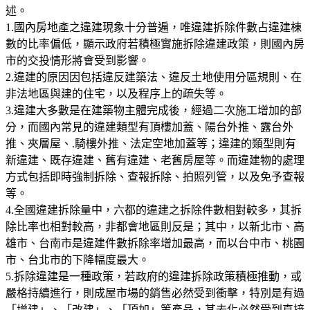
述。
1.國內房地產之違建現象十分普遍，唯違建拆除件數占違建棟
數的比率偏低，顯示政府若積極實施拆除違建政策，則國內房
市的交投情形將會受到影響。
2.違建的原因因包括違反建築法、違反土地使用分區規則、在
非法地區與建的住宅，以及程序上的疏失等。
3.違建大多數是在建築物主體完成後，經過二次施工增加的部
分，而國內常見的違建類型有頂樓加蓋、陽台外推、露台外
推、夾層屋、.騎樓外推、法定空地加蓋等；違建的類型則有
新違建、既存違建、舊有違建、老舊房屋等。而違建物的處理
方式包括即時強制拆除、查報拆除、拍照列管，以及免予查報
等。
4.全國違建拆除量中，六都的違建之拆除件數相對較多，其拆
除比率也相對較高，非都會地區則反是；其中，以新北市、高
雄市、台南市是違建件數拆除率增加最高，而以台中市、桃園
市、台北市的下降幅度最大。
5.拆除違建是一種政策，若政府的違建拆除政策積極推動，或
嚴格持續進行，則成屋市場的銷售必然受到衝擊，特別是有過
「增建」、「改建」、「頂加」等產品，其去化必然受到直接