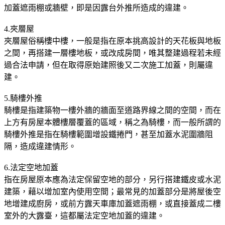
加蓋遮雨棚或牆壁，即是因露台外推所造成的違建。
4.夾層屋
夾層屋俗稱樓中樓，一般是指在原本挑高設計的天花板與地板
之間，再搭建一層樓地板，或改成房間，唯其整建過程若未經
過合法申請，但在取得原始建照後又二次施工加蓋，則屬違
建。
5.騎樓外推
騎樓是指建築物一樓外牆的牆面至道路界線之間的空間，而在
上方有房屋本體樓層覆蓋的區域，稱之為騎樓，而一般所謂的
騎樓外推是指在騎樓範圍增設鐵捲門，甚至加蓋水泥圍牆阻
隔，造成違建情形。
6.法定空地加蓋
指在房屋原本應為法定保留空地的部分，另行搭建鐵皮或水泥
建築，藉以增加室內使用空間；最常見的加蓋部分是將屋後空
地增建成廚房，或前方露天車庫加蓋遮雨棚，或直接蓋成二樓
室外的大露臺，這都屬法定空地加蓋的違建。