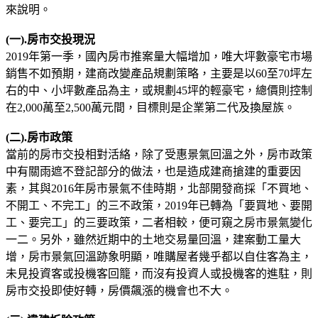
來說明。
(一).房市交投現況
2019年第一季，國內房市推案量大幅增加，唯大坪數豪宅市場
銷售不如預期，建商改變產品規劃策略，主要是以60至70坪左
右的中、小坪數產品為主，或規劃45坪的輕豪宅，總價則控制
在2,000萬至2,500萬元間，目標則是企業第二代及換屋族。
(二).房市政策
當前的房市交投相對活絡，除了受惠景氣回溫之外，房市政策
中有關雨遮不登記部分的做法，也是造成建商搶建的重要因
素，其與2016年房市景氣不佳時期，北部開發商採「不買地、
不開工、不完工」的三不政策，2019年已轉為「要買地、要開
工、要完工」的三要政策，二者相較，便可窺之房市景氣變化
一二。另外，雖然近期中的土地交易量回溫，建案動工量大
增，房市景氣回溫跡象明顯，唯購屋者幾乎都以自住客為主，
未見投資客或投機客回籠，而沒有投資人或投機客的進駐，則
房市交投即使好轉，房價飆漲的機會也不大。