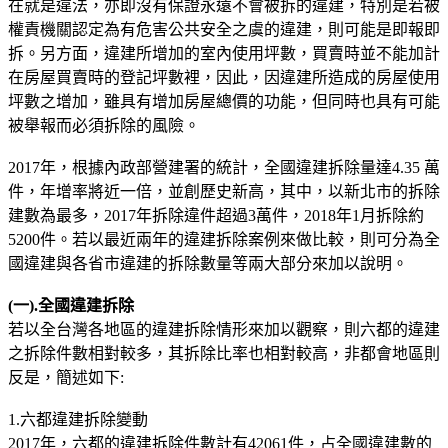
在就是違法，亦即沒有保證永遠不會被拆的違建，特別是若被
權責機關認定為有危害公共安全之虞的違建，則可能是即報即
拆。另方面，違建所增加的室內使用坪數，買賣時並不能加計
在房屋買賣時的登記坪數裡，因此，因違建所造成的房屋使用
坪數之增加，雖具有增加房屋總價的功能，但同時也具有可能
被舉報而必須拆除的風險。
2017年，根據內政部營建署的統計，全國違建拆除量達4.35 萬
件，年增率將近一倍，並創歷史新高，其中，以新北市的拆除
建數為最多，2017年拆除違件超過3萬件，2018年1月拆除約
5200件。若以最近兩年的違建拆除案例來做比較，則可分為全
國違建與各省市違建的拆除數量等兩大部分來加以說明。
(一).全國違建拆除
若以全台灣各地區的違建拆除情形來加以觀察，則六都的違建
之拆除件數相對較多，其拆除比率也相對較高，非都會地區則
反是，簡述如下:
1.六都違建拆除變動
2017年，六都的違建拆除件數計有42061件，占全國違建數的