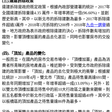
(三).違建拆除政策
違建拆除是政府既定政策，根據內政部營建署的統計，2017年
全國違建拆除量達4.35 萬件，年增率將近一倍(96.60%)，並創
歷史新高，其中，以新北市的拆除建數為最多，2017年拆除違
件超過3萬件，2018年1月拆除約5200件。2018年
九合一選舉
過
後，地方政府為表示政府根除違建的決心，拆除件數有增加的
趨勢，影響頂樓加蓋的產品去化甚巨，同時也影響房市的交投
變化。
(四).「頂加」產品的變化
一般而言，在國內的房市交易市場中，「頂樓加蓋」產品為消
費者所青睞的房地產產品，唯近期中，受到雙北市政府拆除違
建的政策影響，「頂加」產品的去化受到極大的衝擊；根據屋
比統計，2018年4月，雙北市「頂加」產品待售量高達691間，
較去年同期增加了80間，年增率超過一成(13.09％)。另外，若
以雙北市頂樓加蓋且待售中的前10大行政區之量數來觀察，則
前五名都集中於新北市行政區，其待售量皆超過40件，其中又
以板橋區的頂加產品之待售量達86件為最多。
另外，隨著雙北市政府對拆除違建的重視，雙北市「頂加」產