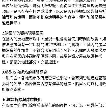
車位記載情形等，均有明細規範，而從屋主針對房屋現況勾選
項目，是否存在有違建或增建、以及是否有被通知公告將被拆
除等均有說明，而從不動產說明書的內容中，便可瞭解是否有
違建情形。
2.購屋前的觀察現場屋況
在國內的房地產市場中，屋況一般會隨著使用時間而改變，如
依法應該留有一定比例的法定空地比，而實務上，國內的房屋
通常會前後加蓋，不符合法令規範；另外，若購屋人發現房屋
與左右鄰居的外觀格局明顯不同，或增建鐵皮屋或以磚牆搭
建，都屬於增建部分，亦屬違建。
3.參酌政府網站的相關訊息
一般而言，各地縣市政府建管單位網站，會有列管違建或查報
拆除的名單，為降低是否存有違建的疑慮，購屋人可以利用政
府網路查詢。
五.違建拆除與房市變化
有關國內違建拆除與房市變化的關聯性，可分為下列幾個部分