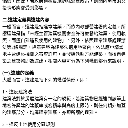
偏低，因此，若政府積極實施拆除違建政策，則國內房市的交
投情形應會受到影響。
二.違建定義與違建內容
一般而言，違建是指違章建築，而依內政部營建署的定義，所
謂違建是指「未經主管建築機關審查許可並發給建築、使用執
照，而擅自建造及使用的建物」。另外，依照違章建築處理辦
法第2條規定，違章建築為建築法適用地區內，依法應申請當
地主管建築機關之審查許可，並發給執照方能建築，而擅自建
築之建築物即為違建，相關內容可分為下列幾個部分來說明。
(一).違建的定義
大體而言，違建是指下列的幾種情形，即：
1、違反建築法
建築法對於房屋建築有一定的規範，若建築物已經達到該筆土
地容許興建的建蔽率或容積率與高度上限時，則任何額外加蓋
的建築部分，均屬違章建築，亦即所謂的違建。
2、違反土地使用分區規則