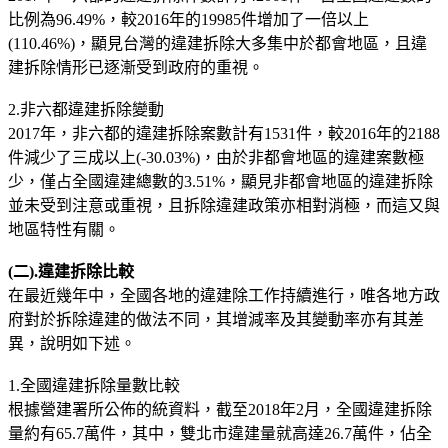
比例為96.49%，較2016年的19985件增加了一倍以上
(110.46%)，顯見台灣的違建拆除大多集中於都會地區，且違
建拆除情形已逐漸受到政府的重視。
2.非六都違建拆除變動
2017年，非六都的違建拆除案數計有1531件，較2016年的2188
件減少了三成以上(-30.03%)，由於非都會地區的違建案數極
少，僅占全國違建總數的3.51%，顯見非都會地區的違建拆除
並未受到注意或重視，且拆除違建政策亦相對消極，而這又與
地區特性有關。
(二).違建拆除比較
在最近幾年中，全國各地的違建除工作持續進行，唯各地方政
府對於拆除違建的做法不同，其增減率及其變動率亦有其差
異，說明如下述。
1.全國違建拆除量數比較
根據營建署所公佈的統資料，截至2018年2月，全國違建拆除
量約有65.7萬件，其中，雙北市違建量就高達26.7萬件，佔全