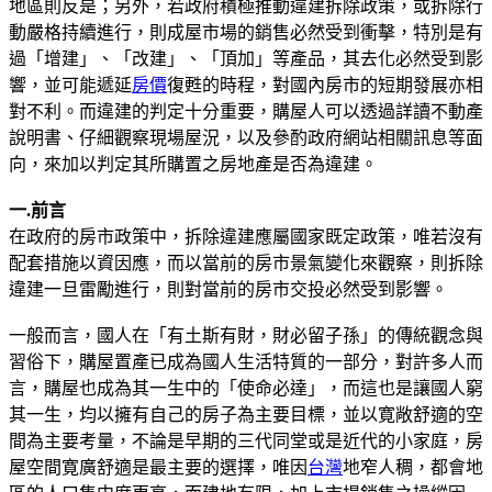
地區則反是；另外，若政府積極推動違建拆除政策，或拆除行
動嚴格持續進行，則成屋市場的銷售必然受到衝擊，特別是有
過「增建」、「改建」、「頂加」等產品，其去化必然受到影
響，並可能遞延
房價
復甦的時程，對國內房市的短期發展亦相
對不利。而違建的判定十分重要，購屋人可以透過詳讀不動產
說明書、仔細觀察現場屋況，以及參酌政府網站相關訊息等面
向，來加以判定其所購置之房地產是否為違建。
一.前言
在政府的房市政策中，拆除違建應屬國家既定政策，唯若沒有
配套措施以資因應，而以當前的房市景氣變化來觀察，則拆除
違建一旦雷勵進行，則對當前的房市交投必然受到影響。
一般而言，國人在「有土斯有財，財必留子孫」的傳統觀念與
習俗下，購屋置產已成為國人生活特質的一部分，對許多人而
言，購屋也成為其一生中的「使命必達」，而這也是讓國人窮
其一生，均以擁有自己的房子為主要目標，並以寛敞舒適的空
間為主要考量，不論是早期的三代同堂或是近代的小家庭，房
屋空間寛廣舒適是最主要的選擇，唯因
台灣
地窄人稠，都會地