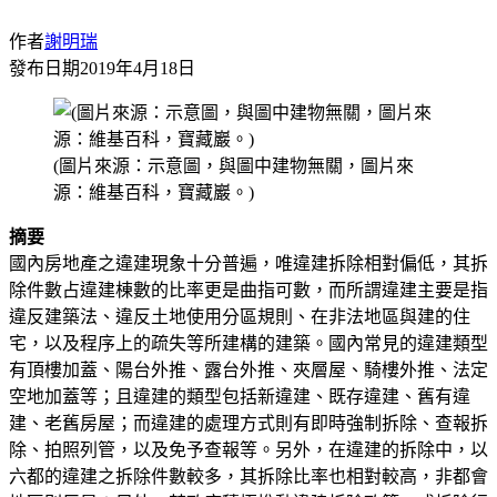
作者
謝明瑞
發布日期
2019年4月18日
(圖片來源：示意圖，與圖中建物無關，圖片來
源：維基百科，寶藏巖。)
摘要
國內房地產之違建現象十分普遍，唯違建拆除相對偏低，其拆
除件數占違建棟數的比率更是曲指可數，而所謂違建主要是指
違反建築法、違反土地使用分區規則、在非法地區與建的住
宅，以及程序上的疏失等所建構的建築。國內常見的違建類型
有頂樓加蓋、陽台外推、露台外推、夾層屋、騎樓外推、法定
空地加蓋等；且違建的類型包括新違建、既存違建、舊有違
建、老舊房屋；而違建的處理方式則有即時強制拆除、查報拆
除、拍照列管，以及免予查報等。另外，在違建的拆除中，以
六都的違建之拆除件數較多，其拆除比率也相對較高，非都會