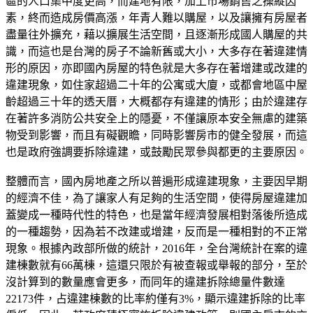
區的人口集中度更高，而建地有限，加上市場銷售之操縱因
素，終而造成房價高漲，年青人難以購屋，以及讓擁有房屋者
盡量往外擴充，藉以擴展生活空間，且逐漸形成國人購屋的共
識，而這也是台灣的房子不論新舊或大小，大多存在著違建情
形的原因，亦即國內房屋的特色就是大多存在著增建或改建的
違建現象，如住家超過二十年的公寓或大廈，或都會地區中屋
齡超過三十年的透天厝，大概都存有違建的情形；由於違建存
在著許多消防公共安全上的隱憂，不僅讓原本安全無慮的建築
物受到影響，而且有礙觀瞻，同時影響房市的健全發展，而這
也是政府強調要拆除違建，或鼓勵民眾參與都更的主要原因。
整體而言，國內房地產之所以普遍形成違建現象，主要因早期
的經濟不佳，為了讓家人有足夠的生活空間，使得房屋違建加
蓋變成一種時代性的特色，也是當年經濟發展相對落後所造成
的一種趨勢，因為若不改建或增建，反而是一種相對的不正常
現象。根據內政部所做的統計，2016年，全台灣統計在案的違
建棟數就有66萬棟，這還只限於有被查報或舉報的部分，至於
沒計算到的數量應會更多，而同年的違建拆除總量件數達
22173件，占違建棟數的比率約僅有3%，顯示違建拆除的比率