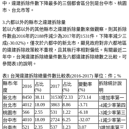
中，違建拆除件數下降最多的三個都會區分別是台中市、桃園
市、台北市等。
3.六都以外的縣市之違建拆除量
若以六都以外的其他縣市之違建拆除量數來做觀察，則其拆除
件數由2016年的2188件減少為2017年的1531件，下降率減少三
成(-30.02%)，僅次於六都中的新北市，顯見政府對非六都地區
的違建拆除政策較不重視，且其執行率相對偏低。有關最近二
年中，台灣違建拆除總量件數及六都違建拆除總數之比較，可
參閱表1的說明。
表1 台灣違建拆除總量件數比較表(2016-2017) 單位：件；%
縣市/年
拆除統計說
占比
占比
變動率
2016
2017
(%)
(%)
(%)
度
明
8450
38.11
31530
72.33
273.14
新北市
1增加率第一
4012
18.09
3863
8.86
-3.71
台北市
-4減少率第四
566
2.55
531
1.22
-6.18
桃園市
-3減少率第三
4010
18.09
2724
6.25
-32.07
台中市
-1減少率第一
521
2.35
537
1.23
3.07
台南市
3增加率第三