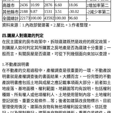
2436
10.99
2876
6.60
18.06
高雄市
2增加率第二
2188
9.87
1531
3.51
-30.02
其他縣市
-2減少率第二
22173
100.00
43592
100.00
96.60
-
全國總計
資料來源：1.內政部營建署。2.屋比。3.作者整理。
四.購屋人對違建的判定
在民主國家的房市政策中，拆除違建既然是政府的既定政策，
則購屋人如何判定其所購置之房地產是否為違建十分重要；一
般而言，有關房屋是否違建，可從下列幾個面向來加以查證。
1.不動產說明書
在不動產的交易過程中，產權調查是很重要的一環，不動產說
明書就是產權調查後的書面結果。大體而言，一份完整的不動
產說明書應包括土地與成屋之應記載事項兩大部分，前者如土
地座落、基地面積、權利範圍、地籍圖等均有說明，包括權利
種類、所有權人或他項權利人、土地使用管制內容、土地權利
登記狀態、重要交易條件…等；後者如建築改良物標示、目前
管理使用情況、建築改良物有無他項權利設定情形、信託登
記，以及限制登記、建築改良物瑕疵情形、重要交易條件、停