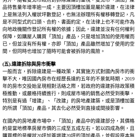
品待售量年增率逾一成，主要因頂樓加蓋是屬於違建，在法律
上是無法列入權狀坪數登記，也無法辦理所有權移轉登記，凡
是不同型式的口頭、合約、書面約定，在法律上也不可能作為
向地政機關作登記所有權的依據；因此，違建並沒有任何權利
保障，如購屋人購買「頂加」產品，只是增加頂加的使用權而
已，但並沒有所有權，亦即「頂加」產品雖然增加了使用的空
間，但同時也增加了隨時可能會被拆除的風險。
(五).違建拆除與房市衝擊
一般而言，拆除違建是一種政策，其實施方式對國內房市的衝
擊不大，唯因國內房市在經歷長達約五年的不景氣時期，2019
年的房市交投始呈現相對活絡之際，若政府的違建拆除政策積
極推動，或嚴格持續進行，則成屋市場的銷售必然受到衝擊，
特別是有過「增建」、「改建」的房地產建築，或是頂樓加蓋
的所謂「頂加」產品，其去化必然受到直接或間接影響。
在國內的房地產市場中，「頂加」產品中的違建部分，其價格
約是當地標準房屋市價的三成至五成左右，若以四成為例，且
購買標的是權狀20坪加蓋增建20坪的頂加產品，並假設原本無