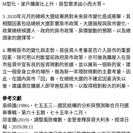
M型化、家戶購屋比上升、房型需求由小而大等。
3. 2020年元月的總統大選結果將對未來房市變化造成衝擊，其
相關因素包括總統大選影響房市政策、大選過程與房市變化、
政黨總統候選人、政府的房市政策、房價變動的預期，以及總
頭家的選擇等。
4. 瞭解房市的變化與走勢，是投資人考量是否介入房市的重要
因素，除可用以判斷當前政府房市政策，亦可做為購屋人在房
市投資中宜有良的投資規劃的依據，並以擁有一個新的家，建
立一個安身立命的場所，做為新一年理財規劃的主要考量。因
此，在國內房市「回」春，在總統大選的不確定因素消失以
後，建議潛在購屋人即早進駐房市，以取得相對較大的利基。
參考文獻
吳統雄(1986)，七五五三—選民結構的分析與預測聯合月刊選
舉專輯，第六十五期，七十五年十二月。
邱金蘭(2019)，調整風險權數，金管會釋房貸大利多，經濟日
報，2019.09.11