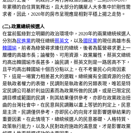
年累積的自住買氣釋出，且大部分的購屋人大多集中於剛性需
求者，因此，2020年的房市呈現應是相對平穩上揚之走勢。
(二).政黨總統候選人
在當前藍綠對立明顯的政治環境中，2020年的兩黨總統候選人
分別為
民進黨
的現任總統
蔡英文
，以及
國民黨
的現任高雄市長
韓國瑜
，前者為綠營尋求連任的總統，後者為藍營尋求更上一
層樓的高雄市長；論權勢、可用資源、政黨屬性，蔡英文總統
均高出韓國瑜市長甚多，論民調，蔡英文則是一路居高不下，
且平均高出韓國瑜十個百分點以上，在不考量民心向背因素
下，這是一場實力相差甚大的選戰。總統擁有全國資源的分配
是執政者權力的表徵，民調則是執政者的另類表現，唯若是特
定民調公司基於利益因素而為政黨所做的民調，或是已限定民
調目標或範圍的民調，則其結果僅供參考，亦即在政黨政治扭
曲的台灣社會中，在民意與民調難以畫上等號的判定上，民意
是主流，民調僅供參考，亦即民心的向背才是影響選舉結果的
重要因素。在此情境下，總統候選人的民意基礎、人格特質、
政策執行能力，以及人民對政府施政的滿意度，才是影響政黨