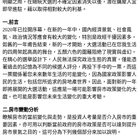
明顯之際，在總統大選的不確定因素消失以後，潛在購屋人宜
即早進駐，藉以取得相對較大的利基。
一.前言
2020年已拉開序幕，在新的一年中，國內經濟景氣、社會風
氣、政治情況等應會有較大的變化，特別是政經干擾因素多，
如舊的一年甫告結束，新的一才開始，大選活動已在您我生活
的四周架起高高的舞台，五顏六色的圍籬阻絶了現實與虛幻，
在精心的選舉設計下，人民無法探究政治生態的真實，僅能憑
著過去的記憶為不同的候選人評分，再投下手中的一票，而這
一票關係著您未來數年生活的可能變化，因為國家政策影響人
民的生活，包括您所追求的房地產世界。因此，面對新的一年
即將展開的大選活動，這應是一場可能影響房市政策變化的大
戯，也可能是影響您未來生活變化的重大考驗。
二.房市變動分析
瞭解房市的當前變化與走勢，是投資人考量是否介入房市的重
要因素，亦可用以判斷當前政府的房市政策是否可以達到提升
房市景氣之目的，這可分為下列幾個部分來加以說明。