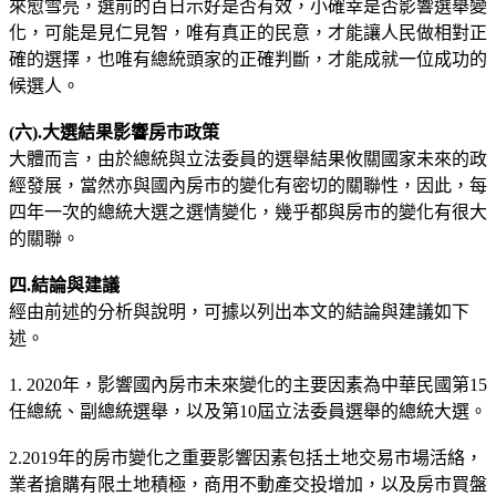
來愈雪亮，選前的百日示好是否有效，小確幸是否影響選舉變
化，可能是見仁見智，唯有真正的民意，才能讓人民做相對正
確的選擇，也唯有總統頭家的正確判斷，才能成就一位成功的
候選人。
(六).大選結果影響房市政策
大體而言，由於總統與立法委員的選舉結果攸關國家未來的政
經發展，當然亦與國內房市的變化有密切的關聯性，因此，每
四年一次的總統大選之選情變化，幾乎都與房市的變化有很大
的關聯。
四.結論與建議
經由前述的分析與說明，可據以列出本文的結論與建議如下
述。
1. 2020年，影響國內房市未來變化的主要因素為中華民國第15
任總統、副總統選舉，以及第10屆立法委員選舉的總統大選。
2.2019年的房市變化之重要影響因素包括土地交易市場活絡，
業者搶購有限土地積極，商用不動產交投增加，以及房市買盤