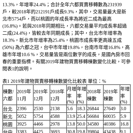
13.3%，年增率24.4%；合計全年六都買賣移轉數為231939
戶，較2018年的212191戶成長9.3%，其中，交易量最大是新
北市5754戶，而以桃園的年成長率為將近二成為最高
(16.8%)。若與2018年同期相比，六都交易量平均成長率超過
二成(24.4%)，皆較去年同期成長；其中，台北市年增率為
18.3%，新北市年增率為25.4%，桃園市成長率更高達五成
(50%) 為六都之冠，台中市年增19.8%，台南市年增16.8%，高
雄市年增10.6 %，交易量皆是兩位數字的成長，是國內房市回
春的重要指標。有關2019年建物買賣移轉棟數變化比較，可參
閱表1的說明。
表1 2019年建物買賣移轉棟數變化比較表 單位：%
月增
年增
年增
棟數/
2019年
2019年
2018年
2018年
2019年
率
率
率
六都
11月
12月
12月
棟數
棟數
(%)
(%)
(%)
2396
2530
2138
5.6
18.3
26844
27649
3.0
台北
5052
5754
4588
13.9
25.4
56684
60035
5.9
新北
3925
4466
2978
13.8
50.0
34580
40386
16.8
桃園
3383
4425
3693
30.8
19.8
39804
43438
9.1
台中