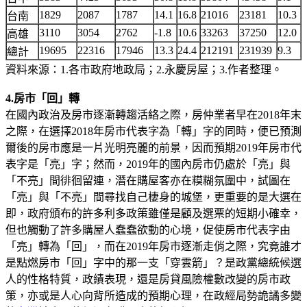
1829
2087
1787
14.1
16.8
21016
23181
10.3
台南
3110
3054
2762
-1.8
10.6
33263
37250
12.0
高雄
19695
22316
17946
13.3
24.4
212191
231939
9.3
總計
資料來源：1.各市政府地政局；2.永慶房屋；3.作者整理。
4.房市「回」轉
在國內政治及房市逐漸轉趨活絡之際，房仲業者早在2018年末
之際，在選擇2018年房市代表字為「轉」字的同時，便已預測
爾後的房市應是一片光明亮麗的前景，因而預期2019年房市代
表字是「亮」字；然而，2019年的國內房市仍處於「亮」與
「不亮」間徘徊留連，潛在購屋客亦在糢糊氛圍中，試圖在
「亮」與「不亮」間尋找自己棲身的城堡，更重要的是大選在
即，政府頒布的許多利多政策雖僅是顧及選票的短期小確幸，
但也觸動了許多購屋人蠢蠢欲動的心境，促使房市代表字由
「亮」轉為「回」，而在2019年房市逐漸走俏之際，究竟誰才
是點燃房市「回」字中的那一支「穿雲箭」？是政黨總統候選
人的性格特質，政績表現，還是房貸風險權數改變的房市政
策，亦或是人心向背所造成的預期心理，在政經局勢詭譎多變