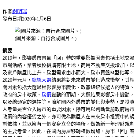
作者
謝明瑞
發布日期
2020年1月6日
(圖片來源：自行合成圖片。)
摘要
2019年，影響房市景氣「回」轉的重要影響因素包括土地交易
市場活絡，業者積極搶購有限土地，商用不動產交投增加，以
及家戶購屋比上升、房型需求由小而大、房市買盤M型化等。
2020年元月，
總統大選
結果將對未來房市變化造成衝擊，其相
關因素包括大選過程影響房市變化、政黨總統候選人的特質、
政府的房市政策、
房價
變動的預期、大選結果影響房市變動，
以及總頭家的選擇等。瞭解國內外房市的變化與走勢，是投資
人考量是否介入房市的重要因素，除可用以判斷當前政府房市
政策的內容優劣之外，亦可做為購屋人在未來房市投資中的規
劃依據，並以擁有一個安身立命的場所，做為新一年理財規劃
的主要考量。因此，在國內房屋移轉棟數增加，房市「回」春