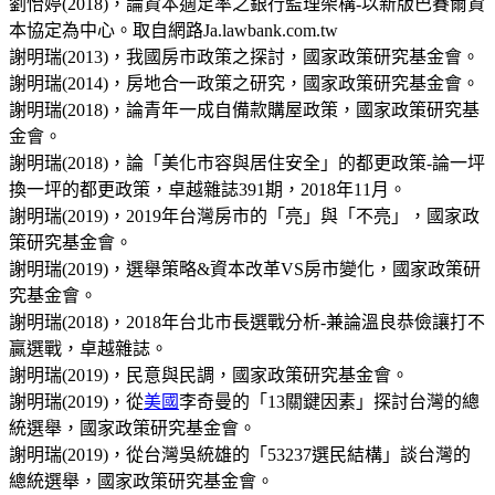
劉怡婷(2018)，論資本適足率之銀行監理架構-以新版巴賽爾資
本協定為中心。取自網路Ja.lawbank.com.tw
謝明瑞(2013)，我國房市政策之探討，國家政策研究基金會。
謝明瑞(2014)，房地合一政策之研究，國家政策研究基金會。
謝明瑞(2018)，論青年一成自備款購屋政策，國家政策研究基
金會。
謝明瑞(2018)，論「美化市容與居住安全」的都更政策-論一坪
換一坪的都更政策，卓越雜誌391期，2018年11月。
謝明瑞(2019)，2019年台灣房市的「亮」與「不亮」，國家政
策研究基金會。
謝明瑞(2019)，選舉策略&資本改革VS房市變化，國家政策研
究基金會。
謝明瑞(2018)，2018年台北市長選戰分析-兼論溫良恭儉讓打不
贏選戰，卓越雜誌。
謝明瑞(2019)，民意與民調，國家政策研究基金會。
謝明瑞(2019)，從
美國
李奇曼的「13關鍵因素」探討台灣的總
統選舉，國家政策研究基金會。
謝明瑞(2019)，從台灣吳統雄的「53237選民結構」談台灣的
總統選舉，國家政策研究基金會。