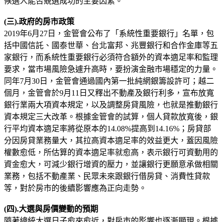
候選人能否競選成功的主要因素。
(三).政府的房市政策
2019年6月27日，金管會公布了「系統性重要銀行」名單，包
括中國信託、國泰世華、台北富邦、兆豐銀行和合作金庫等五
家銀行，而系統性重要銀行必須符合額外的資本適足率和監理
要求，當市場風險急遽升高時，要扮演金融市場穩定的力量。
同年7月30日，金管會通過國內第一批純網銀籌設許可；越二
個月，金管會於9月11日又釋出不動產及銀行利多，宣布放寬
銀行業兩大項資本規定，以及調整房貸風險，也就是推動銀行
資本規定三大改革。根據金管會的試算，個人貸款放寬後，銀
行平均資本適足率將從原本的14.08%提高到14.16%；房貸部
分因房貸業務量大，其拉高資本適足率的效益更大，蓋因風險
權數愈低，所估算的資本適足率就愈高，表示銀行可資動用的
資金愈大，可減少銀行增資的壓力，並讓銀行更願意承做相關
業務，包括不動產業、民眾未來跟銀行借房貸、消費性貸款
等，對於房市的後續影響應為正向走勢。
(四).大選與房價變動的預期
隨著總統大選日子愈來愈近，對房市的影響也逐漸顯現。根據