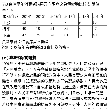
表3 台灣歷年消費者購屋意向調查之房價變動比較表 單位：
年、%
預期/年度
2014年
2015年
2016年
2017年
2018年
2019年
13
7
5
7
9
13
上漲
40
19
21
32
39
47
持平
47
75
74
61
52
40
下跌
資料來源：信義房屋不動產。
說明：以每年第4季的調查資料為依據。
(五).總統頭家的選擇
1996年，李登輝總統選舉時所用的口號是「人民是頭家」與
「人民萬歲」，至今在各種選舉造勢場合或競選活動中依然盛
行不墜，在還政於民的現代政治中，人民其實少有真正當家的
機會，選舉口號或選前的政策利多僅供選前參酌，人民大多是
在執政者的權勢下，自求多福地努力過生活，僅有在大選的前
幾個月，人民才會有總統頭家的感覺，用自己手上唯一的選
票，來表達支持某位總統候選人的做法，其個人成效極低，但
若經由民意累積而成的選票則不可忽視。另外，人民的眼睛愈