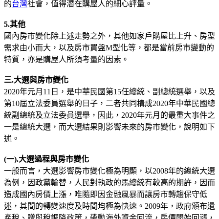
的
台灣
社會，值得潛在購屋人的細心評量。
5.其他
國內房市變化除上述走勢之外，其他如家戶購屋比上升、房型
需求由小而大，以及房市買盤M型化等，都是當前房市變動的
特質，亦是購屋人所須考量的因素。
三.大選與房市變化
2020年元月11日，是中華民國第15任總統、副總統選舉，以及
第10屆立法委員選舉的日子，二者共同構成2020年中華民國總
統副總統及立法委員選舉，因此，2020年元月的最重大事件之
一是總統大選，而大選結果則影響未來的房市變化，說明如下
述。
(一).大選過程與房市變化
一般而言，大選影響房市變化極為明顯，以2008年的總統大選
為例，因政黨輪替，人民對執政的馬總統有較高的期許，因而
造成國內房價上漲，唯隨即因金融風暴而讓房市轉趨保守低
迷，其間的轉變速度及時間均極為快速。2009年，政府頒布遺
產稅、贈與稅調降政策，帶動海外資金回流，房價開始回漲，