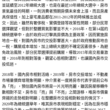
並延續至2012年總統大選，也是在最近10年總統大選中，房市
景氣最佳的時期，一則消費者預期房價未來會上漲，而且房產
具保值性，加上豪宅產品都在2011-2012年的時候推出並成
交，因此，雖然有奢侈稅、實價登錄等政策性問題，部分民眾
選擇觀望，但對於整體買氣影響並不大。2016年，在第14屆的
總統選舉中，由於政府以打擊高房價為主要政策，因而實施房
地合一稅，對國內房市的交投影響甚大。由於政府推動房地合
一稅，購屋成本增加，加上總統大選的不確定因素很多，為避
免政治風險，部分民眾選擇提前購屋，導致2015年底交易量激
增，2016年則相對落後，觀望心態相對濃烈，也讓國內房市交
投低迷。
2018年，國內房市相對活絡，2019年，房市交投增加，不動產
市場量價齊增現象明顯，仲介業者一度將房市代表字提前公布
為「亮」，預估國內房市將是一片光明亮麗，雖因房屋移轉件
數相對不足，房市在「亮」與「不亮」之間游移，唯房市價量
齊揚的走勢相對明顯；在整體房市交投相對較佳的情況下，
2020年為總統選舉年，唯其房市表現相對穩定，因為在房市穩
定回升之後，一則政府少有打房政策的論述，二則2016-2017