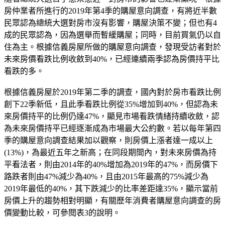
房仲業者所進行的2019年第4季的購屋意向調查，有將近半數
民眾認為總統大選對房市沒有影響，購屋決策不變；但也有4
成的民眾認為，因為選舉而暫緩購屋；同時，目前買氣仍以自
住為主。根據信義房屋所做的購屋意向調查，發現受訪者對於
未來房價看跌比例收斂到40%，已經連續兩季認為房價持平比
看跌的多。
根據信義房屋於2019年第二季的調查，國內對於房市看跌比例
創下22季新低，且此季看跌比例從35%增加到40%，但認為未
來房價持平的比例仍達47%，顯見市場看跌情緒持續收斂，認
為未來房價持平已經逐漸成為市場最大公約數。若以每年第四
季的購屋意向調查結果加以觀察，則房價上漲者達一成以上
(13%)，為最近五年之新高；在同段期間內，對未來房價為持
平看法者，則由2014年的40%增加為2019年的47%，而房價下
路跌者則由47%減少為40%，且由2015年最高的75%減少為
2019年最低的40%，其下跌減少的比率差距達35%，顯示當前
房價上升的趨勢相對明顯，有關歷年消費者購屋意向調查的房
價變動比較，可參閱表3的說明。