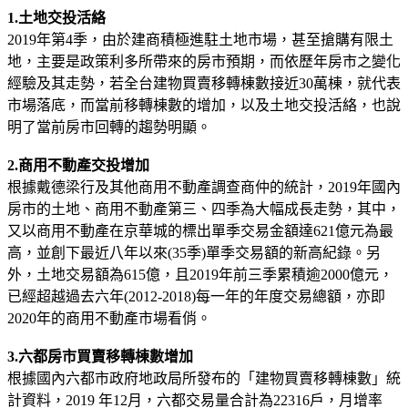
1.土地交投活絡
2019年第4季，由於建商積極進駐土地市場，甚至搶購有限土
地，主要是政策利多所帶來的房市預期，而依歷年房市之變化
經驗及其走勢，若全台建物買賣移轉棟數接近30萬棟，就代表
市場落底，而當前移轉棟數的增加，以及土地交投活絡，也說
明了當前房市回轉的趨勢明顯。
2.商用不動產交投增加
根據戴德梁行及其他商用不動產調查商仲的統計，2019年國內
房市的土地、商用不動產第三、四季為大幅成長走勢，其中，
又以商用不動產在京華城的標出單季交易金額達621億元為最
高，並創下最近八年以來(35季)單季交易額的新高紀錄。另
外，土地交易額為615億，且2019年前三季累積逾2000億元，
已經超越過去六年(2012-2018)每一年的年度交易總額，亦即
2020年的商用不動產市場看俏。
3.六都房市買賣移轉棟數增加
根據國內六都市政府地政局所發布的「建物買賣移轉棟數」統
計資料，2019 年12月，六都交易量合計為22316戶，月增率