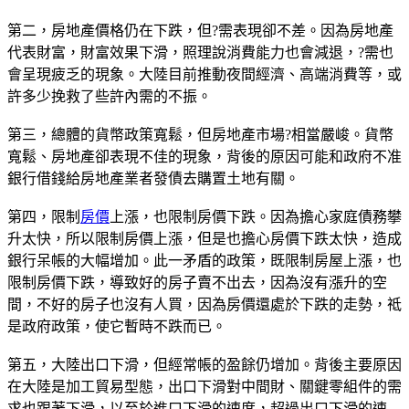
第二，房地產價格仍在下跌，但?需表現卻不差。因為房地產
代表財富，財富效果下滑，照理說消費能力也會減退，?需也
會呈現疲乏的現象。大陸目前推動夜間經濟、高端消費等，或
許多少挽救了些許內需的不振。
第三，總體的貨幣政策寬鬆，但房地產市場?相當嚴峻。貨幣
寬鬆、房地產卻表現不佳的現象，背後的原因可能和政府不准
銀行借錢給房地產業者發債去購置土地有關。
第四，限制
房價
上漲，也限制房價下跌。因為擔心家庭債務攀
升太快，所以限制房價上漲，但是也擔心房價下跌太快，造成
銀行呆帳的大幅增加。此一矛盾的政策，既限制房屋上漲，也
限制房價下跌，導致好的房子賣不出去，因為沒有漲升的空
間，不好的房子也沒有人買，因為房價還處於下跌的走勢，祗
是政府政策，使它暫時不跌而已。
第五，大陸出口下滑，但經常帳的盈餘仍增加。背後主要原因
在大陸是加工貿易型態，出口下滑對中間財、關鍵零組件的需
求也跟著下滑，以至於進口下滑的速度，超過出口下滑的速