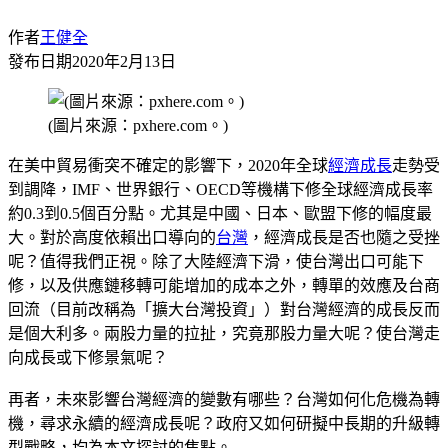
作者
王健全
發布日期
2020年2月13日
(圖片來源：pxhere.com。)
在美中貿易衝突不確定的影響下，2020年全球
經濟成長
走勢受
到調降，IMF、世界銀行、OECD等機構下修全球經濟成長率
約0.3到0.5個百分點。尤其是中國、日本、歐盟下修的幅度最
大。對於高度依賴出口導向的
台灣
，經濟成長是否也隨之受挫
呢？值得我們正視。除了大陸經濟下滑，使台灣出口可能下
修，以及供應鏈移轉可能增加的成本之外，轉單的效應及台商
回流（目前改稱為「擴大台灣投資」）對台灣經濟的成長反而
是個大利多。兩股力量的拉扯，究竟那股力量大呢？使台灣走
向成長或下修景氣呢？
再者，未來影響台灣經濟的變數有哪些？台灣如何化危機為轉
機，尋求永續的經濟成長呢？政府又如何研擬中長期的升級轉
型戰略，均為本文探討的焦點。