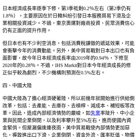
日本經濟成長率逐季下修，第3季祗剩0.2％左右（第2季仍有
1.8％），主要原因在於日韓糾紛引發日本服務貿易下滑及企
業相關投資減少。不過，東京奧運對廠商投資、民眾消費信心
仍有正面的提升作用。
但日本也有不少利空消息，包括消費稅課徵的遞延效果，可能
會衝擊今年的消費動能。另外，美中貿易戰對日本出口也有負
面影響，故今年日本經濟成長率由2019年的0.94％，下修至
2020年的0.28％。不過，IHS Markit對日本今年經濟成長的修
正似乎較為劇烈，不少機構則預測在0.5%左右。
四、中國大陸
中國大陸為了擔心經濟硬著陸，所以前幾年就開始進行供給側
改革，包括：去產能、去庫存、去槓桿、減成本、補短板等改
革。因此，造成內部經濟情勢的嚴峻，如
失業
率陡升、中小企
業與民間企業倒閉，以及利率攀升至5%左右，進而使國內資
金緊俏。但屋漏偏逢連夜雨，美中貿易戰使內部情勢更加惡
化，導致進出口下滑、企業倒閉、資金外流、匯率貶值、物價