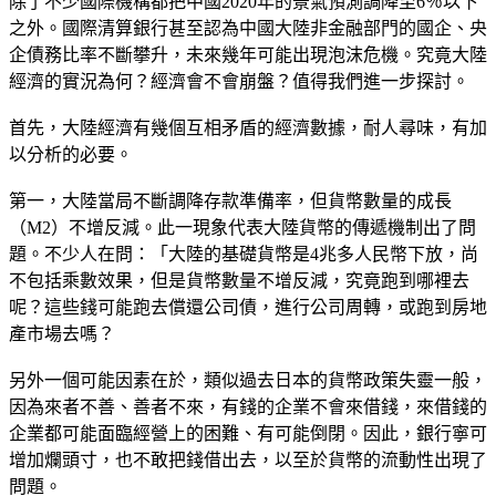
除了不少國際機構都把中國2020年的景氣預測調降至6％以下
之外。國際清算銀行甚至認為中國大陸非金融部門的國企、央
企債務比率不斷攀升，未來幾年可能出現泡沫危機。究竟大陸
經濟的實況為何？經濟會不會崩盤？值得我們進一步探討。
首先，大陸經濟有幾個互相矛盾的經濟數據，耐人尋味，有加
以分析的必要。
第一，大陸當局不斷調降存款準備率，但貨幣數量的成長
（M2）不增反減。此一現象代表大陸貨幣的傳遞機制出了問
題。不少人在問：「大陸的基礎貨幣是4兆多人民幣下放，尚
不包括乘數效果，但是貨幣數量不增反減，究竟跑到哪裡去
呢？這些錢可能跑去償還公司債，進行公司周轉，或跑到房地
產市場去嗎？
另外一個可能因素在於，類似過去日本的貨幣政策失靈一般，
因為來者不善、善者不來，有錢的企業不會來借錢，來借錢的
企業都可能面臨經營上的困難、有可能倒閉。因此，銀行寧可
增加爛頭寸，也不敢把錢借出去，以至於貨幣的流動性出現了
問題。