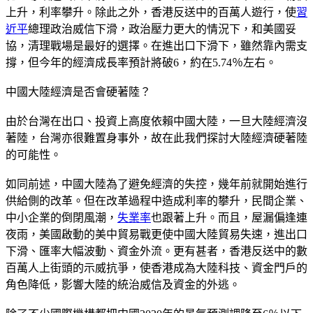
上升，利率攀升。除此之外，香港反送中的百萬人遊行，使
習
近平
總理政治威信下滑，政治壓力更大的情況下，和美國妥
協，清理戰場是最好的選擇。在進出口下滑下，雖然靠內需支
撐，但今年的經濟成長率預計將破6，約在5.74％左右。
中國大陸經濟是否會硬著陸？
由於台灣在出口、投資上高度依賴中國大陸，一旦大陸經濟沒
著陸，台灣亦很難置身事外，故在此我們探討大陸經濟硬著陸
的可能性。
如同前述，中國大陸為了避免經濟的失控，幾年前就開始進行
供給側的改革。但在改革過程中造成利率的攀升，民間企業、
中小企業的倒閉風潮，
失業率
也跟著上升。而且，屋漏偏逢連
夜雨，美國啟動的美中貿易戰更使中國大陸貿易失速，進出口
下滑、匯率大幅波動、資金外流。更有甚者，香港反送中的數
百萬人上街頭的示威抗爭，使香港成為大陸科技、資金門戶的
角色降低，影響大陸的統治威信及資金的外逃。