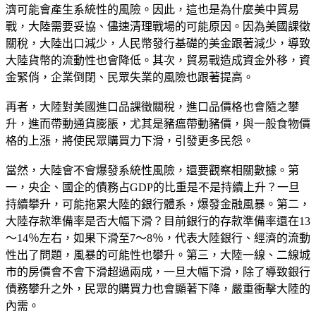
濟可能會產生系統性的風險。因此，這也是為什麼美中貿易
戰，大陸需要妥協、儘速清理戰場的可能原因。因為美國課徵
關稅，大陸出口減少，人民幣發行基礎的美金跟著減少，導致
大陸貨幣的流動性也會降低。其次，貿易戰造成資金外移，資
金緊俏，企業倒閉、民眾失業的風險也跟著提高。
再者，大陸對美國進口品課徵關稅，進口品價格也會隨之攀
升，進而帶動通貨膨脹，尤其是豬瘟帶動豬價，與一般食物價
格的上漲，將使民眾購買力下滑，引發更多民怨。
當然，大陸會不會爆發系統性風險，還要觀察相關數據。第
一，央企、國企的債務占GDP的比重是不是持續上升？一旦
持續攀升，可能拖累大陸的銀行體系，爆發金融風暴。第二，
大陸存款準備率是否大幅下滑？目前銀行的存款準備率還在13
～14％左右，如果下滑至7～8％，代表大陸銀行、經濟的流動
性出了問題，風暴的可能性也攀升。第三，大陸一線、二線城
市的房價會不會下滑超過兩成，一旦大幅下滑，除了導致銀行
債務攀升之外，民眾的購買力也會顯著下降，嚴重衝擊大陸的
內需。