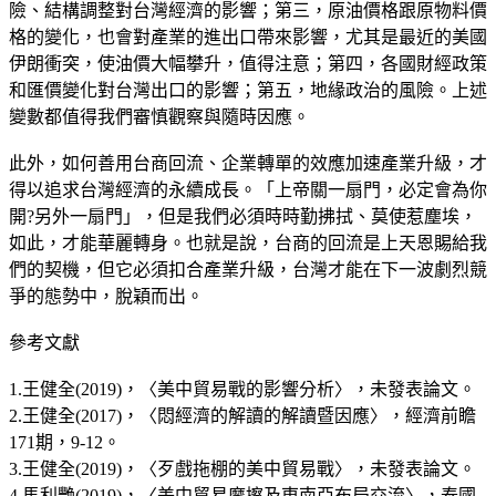
險、結構調整對台灣經濟的影響；第三，原油價格跟原物料價
格的變化，也會對產業的進出口帶來影響，尤其是最近的美國
伊朗衝突，使油價大幅攀升，值得注意；第四，各國財經政策
和匯價變化對台灣出口的影響；第五，地緣政治的風險。上述
變數都值得我們審慎觀察與隨時因應。
此外，如何善用台商回流、企業轉單的效應加速產業升級，才
得以追求台灣經濟的永續成長。「上帝關一扇門，必定會為你
開?另外一扇門」，但是我們必須時時勤拂拭、莫使惹塵埃，
如此，才能華麗轉身。也就是說，台商的回流是上天恩賜給我
們的契機，但它必須扣合產業升級，台灣才能在下一波劇烈競
爭的態勢中，脫穎而出。
參考文獻
1.王健全(2019)，〈美中貿易戰的影響分析〉，未發表論文。
2.王健全(2017)，〈悶經濟的解讀的解讀暨因應〉，經濟前瞻
171期，9-12。
3.王健全(2019)，〈歹戲拖棚的美中貿易戰〉，未發表論文。
4.馬利艷(2019)，〈美中貿易摩擦及東南亞布局交流〉，泰國