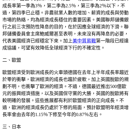
成長率第一季為3％，第二季為2.5％，第三季為2％以下，不
過，第四季已止穩。非農就業人數的增加、薪資的成長與勞動
市場的熱絡，均為經濟成長穩住的重要因素。美國聯邦儲備銀
行之前三次預防性降息的目的，在於因應全球經濟的下滑。聯
邦儲備委員會主席鮑威爾甚至表明，未來沒有再降息的必要，
代表美國經濟已經穩定下來。加上
美中貿易戰
第一階段已經達
成協議，可望有效降低全球經濟下行的不確定性。
二、歐盟
歐盟經濟受到歐洲成長的火車頭德國在去年上半年成長率趨近
於零的衝擊，歐洲經濟的成長也趨於疲軟，加上英國脫歐的規
劃不明，也衝擊了歐洲的經濟。不過，德國最近推出500億歐
元的振興經濟措施，以及英國保守黨的大勝，英國的脫歐將有
較明確的發展。這些進展都有利於歐盟經濟的正向成長。不
過，歐洲的經濟成長仍處於下修的局面，預計歐盟明年經濟增
長率會由去年的1.15％下修至今年的0.87％左右。
三、日本