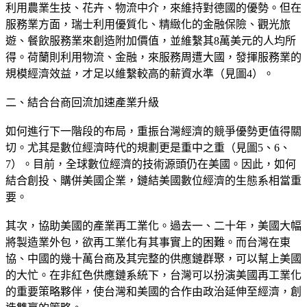
利用農業生技、花卉、物流中介，來維持對德國的優勢。但在
服務業方面，瑞士利用優質化、精緻化的金融保險、觀光旅
遊、餐飲服務業來創造附加價值，並維繫其8萬美元的人均所
得。荷蘭則利用物流、金融，來服務周遭大國，發揮服務業的
規模經濟效益，才足以維繫較高的薪資水準（見圖4）。
二、結合台商回流加速產業升級
如何進行下一階段的布局，重振台灣經濟的競爭優勢更值得關
切。尤其是數位經濟時代的規劃更是重中之重（見圖5、6、
7）。目前，全球數位經濟的技術源頭仍在美國。因此，如何
結合創投、購併美國企業，鏈結美國數位經濟的生態系相當重
要。
其次，協助美國的產業再工業化。過去一、二十年，美國大幅
將製造業外包，欲再工業化有其事實上的困難。而台灣在東
協、中國的幾十萬台商及其完整的供應鏈群聚，可以幫上美國
的大忙。在非紅色供應鏈系統下，台灣可以扮演美國再工業化
的重要策略夥伴，使台灣和美國的合作由政治延伸至經濟，創