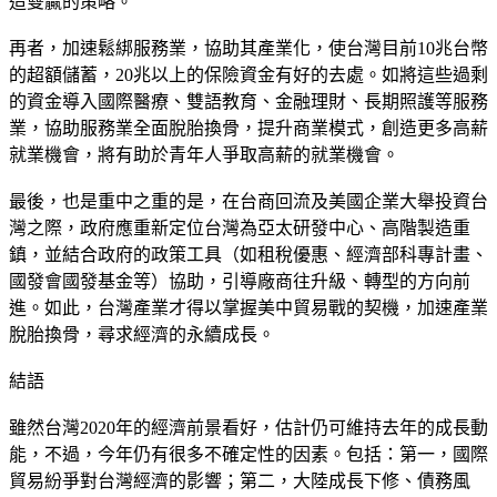
造雙贏的策略。
再者，加速鬆綁服務業，協助其產業化，使台灣目前10兆台幣
的超額儲蓄，20兆以上的保險資金有好的去處。如將這些過剩
的資金導入國際醫療、雙語教育、金融理財、長期照護等服務
業，協助服務業全面脫胎換骨，提升商業模式，創造更多高薪
就業機會，將有助於青年人爭取高薪的就業機會。
最後，也是重中之重的是，在台商回流及美國企業大舉投資台
灣之際，政府應重新定位台灣為亞太研發中心、高階製造重
鎮，並結合政府的政策工具（如租稅優惠、經濟部科專計畫、
國發會國發基金等）協助，引導廠商往升級、轉型的方向前
進。如此，台灣產業才得以掌握美中貿易戰的契機，加速產業
脫胎換骨，尋求經濟的永續成長。
結語
雖然台灣2020年的經濟前景看好，估計仍可維持去年的成長動
能，不過，今年仍有很多不確定性的因素。包括：第一，國際
貿易紛爭對台灣經濟的影響；第二，大陸成長下修、債務風