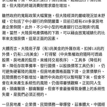
度，但大陸的終端消費財需求還在增加。
雖然政府的寬鬆政策大幅實施，但大陸經濟的嚴峻現況並未舒
緩，它包括了中小銀行的倒閉嚴重，目前已經有450多家房地
產企業倒閉。此外，不少中小型的地產銀行已出現擠?的風
潮。當然，大陸房地產價格的下跌，可以藉由放寬城鎮化的比
率來支撐房價，這是正面的因素。
大體而言，大陸底子厚（有3兆美金的外匯存底，扣掉1.8兆的
外債，仍有1.2兆美金），盯得緊（中央集權政府隨時可透過
股票、房地產的監控，來維持交易秩序）、工具多（降低利
率、降低存款準備率、發行國債、以股換債等工具仍多），仍
可避免硬著陸的風險。但房地產價格面臨下滑、企業債攀升、
民間債務也不斷增加，雖然中央政府可以暫時壓下來，但會不
會在未來產生系統性的風險，仍值得審慎觀察。正如同人生
病，頭痛醫頭、腳痛醫腳，但會不會最後導致身體上的系統性
失靈，是我們必須正視的。
一旦房地產、企業債、民間債務一舉爆發，茲事體大，中國經