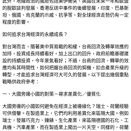
此外，地緣政治的風險包括美伊衝突、英國在未來一年和歐盟
的脫歐談判發展、香港反送中事件的後續發展，印度、巴基斯
坦、俄國、烏克蘭的示威、抗爭等，對全球經濟走勢仍有一定
程度的影響。
如何追求台灣經濟的永續成長？
對台灣而言，隨著美中貿易戰的和緩，台商回流及轉單效應的
加持，投資成長持續看好，加上出口的回升，政府前瞻基礎建
設的持續投資，今年景氣看好；不過，台商的回流、轉單的效
應均有其時間性，如何把握台商回流的契機，扣合產業升級的
轉型，才能追求台灣經濟可大可久的發展。以下提出幾個重點
戰略供政府參考：
一、大國旁邊小國的對策－尋求差異化／優質化
大國旁邊的小國如何避免在經濟上被邊緣化？瑞士、荷蘭經驗
可供借鑒。在製造業上，它們均利用差異化來區隔大國。例如
瑞士，發展巧克力、鐘錶、生化產業，來區隔德國的石化、工
具機、汽車產業，而在製造業上闖出一片天空。同樣的，荷蘭