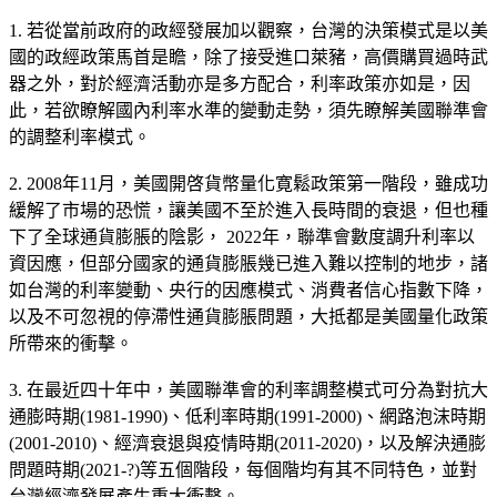
1. 若從當前政府的政經發展加以觀察，台灣的決策模式是以美
國的政經政策馬首是瞻，除了接受進口萊豬，高價購買過時武
器之外，對於經濟活動亦是多方配合，利率政策亦如是，因
此，若欲瞭解國內利率水準的變動走勢，須先瞭解美國聯準會
的調整利率模式。
2. 2008年11月，美國開啓貨幣量化寛鬆政策第一階段，雖成功
緩解了市場的恐慌，讓美國不至於進入長時間的衰退，但也種
下了全球通貨膨脹的陰影， 2022年，聯準會數度調升利率以
資因應，但部分國家的通貨膨脹幾已進入難以控制的地步，諸
如台灣的利率變動、央行的因應模式、消費者信心指數下降，
以及不可忽視的停滯性通貨膨脹問題，大抵都是美國量化政策
所帶來的衝擊。
3. 在最近四十年中，美國聯準會的利率調整模式可分為對抗大
通膨時期(1981-1990)、低利率時期(1991-2000)、網路泡沫時期
(2001-2010)、經濟衰退與疫情時期(2011-2020)，以及解決通膨
問題時期(2021-?)等五個階段，每個階均有其不同特色，並對
台灣經濟發展產生重大衝擊。