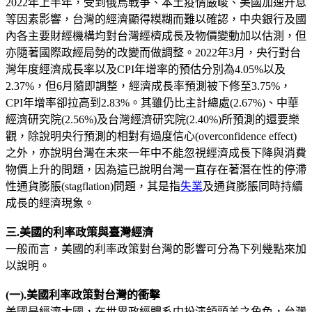
2022年上半年，受到俄烏戰爭、本土疫情嚴峻、美國加速升息
等因素影響，台灣的經濟顯得糢糊而難以確認，中央銀行及國
內各主要財經機構均對台灣經櫅成長及物價變動加以估測，但
亦隨著國際政經局勢的改變而做調整。2022年3月，央行對台
灣年度經濟成長率以及CPI年增率的預估分別為4.05%以及
2.37%，但6月隨即調整，經濟成長率預測被下修至3.75%，
CPI年增率卻拉高到2.83%。其雖仍比主計總處(2.67%)、中華
經濟研究院(2.56%)及台灣經濟研究院(2.40%)所預測的還要樂
觀，除說明央行預測的相對有過度信心(overconfidence effect)
之外，亦說明台灣在未來一年中不能忽視經濟成長下降與消費
物價上升的問題，因為這已說明台灣一直存在著潛在性的停滯
性通貨膨脹(stagflation)問題，其是指
失業
及通貨膨脹同時持續
成長的經濟現象。
三.美國的利率政策與臺灣經濟
一般而言，美國的利率政策對台灣的影響可分為下列幾點來加
以說明。
(一).美國利率政策對台灣的衝擊
美國是經濟大國，在世界政經體系中扮演領頭羊之角色，台灣