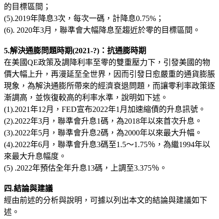
的目標區間；
(5).2019年降息3次，每次一碼，計降息0.75%；
(6). 2020年3月，聯準會大幅降息至趨近於零的目標區間。
5.解決通膨問題時期(2021-?)：抗通膨時期
在美國QE政策及調降利率至零的雙重壓力下，引發美國的物
價大幅上升，再漫延至全世界，因而引發日愈嚴重的通貨膨脹
現象，為解決通膨所帶來的經濟衰退問題，而讓零利率政策逐
漸調高，並恢復較高的利率水準，說明如下述。
(1).2021年12月，FED宣布2022年1月加速縮債的升息訊號。
(2).2022年3月，聯準會升息1碼，為2018年以來首次升息。
(3).2022年5月，聯準會升息2碼，為2000年以來最大升幅。
(4).2022年6月，聯準會升息3碼至1.5～1.75％，為繼1994年以
來最大升息幅度。
(5) .2022年預估全年升息13碼，上調至3.375％。
四.結論與建議
經由前述的分析與說明，可據以列出本文的結論與建議如下
述。