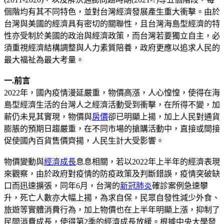
個階均有其不同特色，並對台灣經濟發展產生重大衝擊。由於
台灣與美國的經濟具有密切的關聯性，且台灣海島型經濟的特
性亦受制於美國的政治與經濟政策，而台灣若要獨立自主，必
須重視經濟結構調整與人力素質陪養，政府更應以追求人民的
最大福祉為最大考量。
一.前言
2022年，國內疫情漫延嚴重，物價高漲，人心惶惶，使得在海
島型經濟生活的台灣人之經濟活動受到衝擊，在所得不變，加
薪仍未見其實現，物價與
房價
卻已明顯上揚，加上人民對通貨
膨脹的預期日趨嚴重，在不同市場的搶購活動中，直接或間接
促使國內百貨售價齊揚，人民生計大受影響。
物價變動與
經濟成長
息息相關，若以2022年上半年的經濟表現
來觀察，由於政府對疫情的防疫政策及判斷錯誤，疫情突破缺
口而迅速擴張，同年6月，台灣的
新冠肺炎
確診案例急速攀
升，死亡人數亦大幅上揚，為求自保，民眾自發性減少外食、
旅遊等實體消費行為，加上物價也在上半年明顯上漲，抑制了
民間消費成長，使得第2季的經濟成長放緩。根據中央大學發