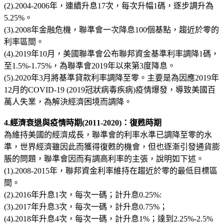
(2).2004-2006年，連續升息17次，每次升幅1碼，逐步調升為
5.25%。
(3).2008年金融危機，聯準會一次降息100個基點，趨近於零的
利率區間。
(4).2019年10月，美國聯準會公布聯邦資金基準利率調降1碼，
至1.5%-1.75%，為聯準會2019年以來第3度降息。
(5).2020年3月將基準貸款利率調降至零。主要是為因應2019年
12月的COVID-19 (2019冠狀病毒疾病)疫情爆發，導致美國百
萬人失業，為解決經濟困境而調降。
4.經濟衰退與疫情時期(2011-2020)：復甦時期
為維持美國的經濟成長，聯準會的利率水準已調降至零的水
準，世界經濟雖因此而獲得復甦的機會，但也逐漸引發通貨膨
脹的問題，聯準會因而有調高利率的主張，說明如下述。
(1).2008-2015年，聯邦資金利率維持在趨近於零的最低目標區
間。
(2).2016年升息1次，每次一碼；計升息0.25%:
(3).2017年升息3次，每次一碼，計升息0.75%；
(4).2018年升息4次，每次一碼，計升息1%；達到2.25%-2.5%