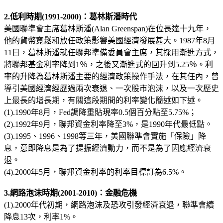
2.低利時期(1991-2000)：葛林斯潘時代
美國聯準會主席葛林斯潘(Alan Greenspan)在位長達十九年，
他的貨幣寬鬆和放任政策影響美國經濟發展甚大。1987年8月
11日，葛林斯潘就任聯邦準備委員會主席，其採用漸進方式，
將聯邦基金利率降到1％，之後又漸進式的回升到5.25％。利
率的升降為葛林斯潘主要的經濟政策操作手法，在其任內，曾
導引美國經濟經歷過兩次衰退、一次股市泡沫，以及一次歷史
上最長的增長期，有關這段期間的利率變化簡述如下述。
(1).1990年8月，Fed調降重貼現率0.5個百分點至5.75%；
(2).1992年9月，聯邦資金利率降至3%，是1990年代最低點。
(3).1995、1996、1998等三年，美國聯準會實施「保險」降
息，意即降息是為了提振經濟動力，而不是為了因應經濟衰
退。
(4).2000年5月，聯邦資金利率的利率目標訂為6.5%。
3.網路泡沫時期(2001-2010)：金融危機
(1).2000年代初期，網路泡沫及恐攻引發經濟衰退，聯準會續
降息13次，利率1%。