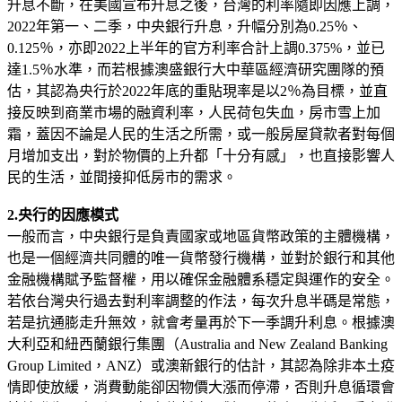
升息不斷，在美國宣布升息之後，台灣的利率隨即因應上調，
2022年第一、二季，中央銀行升息，升幅分別為0.25％、
0.125％，亦即2022上半年的官方利率合計上調0.375%，並已
達1.5％水準，而若根據澳盛銀行大中華區經濟研究團隊的預
估，其認為央行於2022年底的重貼現率是以2％為目標，並直
接反映到商業市場的融資利率，人民荷包失血，房市雪上加
霜，蓋因不論是人民的生活之所需，或一般房屋貸款者對每個
月增加支出，對於物價的上升都「十分有感」，也直接影響人
民的生活，並間接抑低房市的需求。
2.央行的因應模式
一般而言，中央銀行是負責國家或地區貨幣政策的主體機構，
也是一個經濟共同體的唯一貨幣發行機構，並對於銀行和其他
金融機構賦予監督權，用以確保金融體系穩定與運作的安全。
若依台灣央行過去對利率調整的作法，每次升息半碼是常態，
若是抗通膨走升無效，就會考量再於下一季調升利息。根據澳
大利亞和紐西蘭銀行集團（Australia and New Zealand Banking
Group Limited，ANZ）或澳新銀行的估計，其認為除非本土疫
情即使放緩，消費動能卻因物價大漲而停滯，否則升息循環會