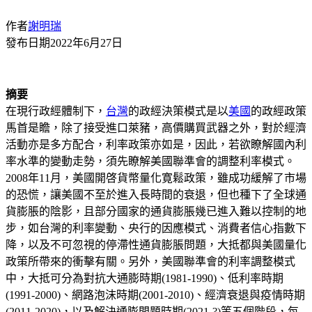
作者
謝明瑞
發布日期
2022年6月27日
摘要
在現行政經體制下，
台灣
的政經決策模式是以
美國
的政經政策
馬首是瞻，除了接受進口萊豬，高價購買武器之外，對於經濟
活動亦是多方配合，利率政策亦如是，因此，若欲瞭解國內利
率水準的變動走勢，須先瞭解美國聯準會的調整利率模式。
2008年11月，美國開啓貨幣量化寛鬆政策，雖成功緩解了市場
的恐慌，讓美國不至於進入長時間的衰退，但也種下了全球通
貨膨脹的陰影，且部分國家的通貨膨脹幾已進入難以控制的地
步，如台灣的利率變動、央行的因應模式、消費者信心指數下
降，以及不可忽視的停滯性通貨膨脹問題，大抵都與美國量化
政策所帶來的衝擊有關。另外，美國聯準會的利率調整模式
中，大抵可分為對抗大通膨時期(1981-1990)、低利率時期
(1991-2000)、網路泡沫時期(2001-2010)、經濟衰退與疫情時期
(2011-2020)，以及解決通膨問題時期(2021-?)等五個階段，每