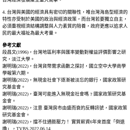
4. 台灣與美國的經濟具有密切的關聯性，唯台灣海島型經濟的
特性亦受制於美國的政治與經濟政策，而台灣若要獨立自主，
必須重視經濟結構調整與人力素質的陪養，政府更應以追求人
民的最大福祉為最大考量。
參考文獻
段昌文(1996)，台灣地區利率與匯率變動對權益評價影響之研
究，淡江大學。
謝明瑞(2022)，台灣貨幣需求函數之探討，國立空中大學商學
學報第六期。
謝明瑞(2022)，無現金社會下逐漸被淡忘的銀行，國家政策研
究基金會。
謝明瑞(2022)，臺灣可能進入無現金社會嗎﹖國家政策研究基
金會。
謝明瑞(2022)，注意 臺灣房市由盛而衰的反轉訊號，國家政策
研究基金會。
謝明瑞(2022)，擋不住通膨壓力！ 實質薪資6年來首度「倒退
嚕」，TVBS,2022.06.14