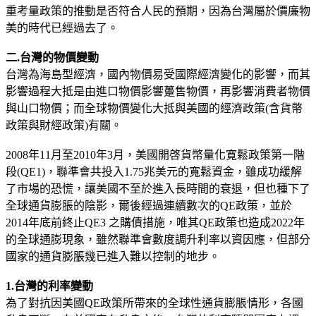
重考量政策的推動是否符合人民的預期，因為台灣屬於價廉物
美的時代已經過去了。
二.台灣的物價變動
台灣為海島型經濟，國內物價易受國際經濟變化的影響，而其
影響過程大抵是由進口物價影響躉售物價，再影響消費者物價
與山口物價；而全球物價變化大抵與美國的經濟政策(含貨幤
政策與財經政策)有關。
2008年11月至2010年3月，美國開啓貨幣量化寛鬆政策第一階
段(QE1)，聯準會共投入1.75兆美元的寬鬆資金，雖成功緩解
了市場的恐慌，讓美國不至於進入長時間的衰退，但也種下了
全球通貨膨脹的陰影，爾後經過連續數次的QE政策，並於
2014年底前終止QE3 之購債措施，唯其QE政策也造成2022年
的全球通膨現象，雖然聯準會數度調升利率以資因應，但部分
國家的通貨膨脹幾已進入難以控制的地步。
1.台灣的利率變動
為了對抗因美國QE政策所帶來的全球性通貨膨脹情形，各國