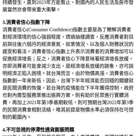
持續發生，直到2023年方能暫止，對國內的人民生活及房市發
展當然亦會帶來重大衝擊。
3.消費者信心指數下降
消費者信心(Consumer Confidence)指數主要是為了瞭解消費者
對經濟環境的信心強弱程度，透過抽樣調查，反應消費者對目
前與往後六個月的經濟景氣、就業情況、以及個人財務狀況的
感受和看法。消費者信心指數上升表示消費者的消費增加可以
促進經濟增長；反之，消費者信心下降意味著經濟增長放緩，
亦即消費者可能會減少支出，是經濟增長放緩的跡象，亦可說
明經濟正陷入困境。就台灣而言，由於物價高漲，消費者信心
指數創一年來新低，因此，台灣下半年經濟能否回穩的關鍵就
是民間消費的恢復，若台灣的疫情能在下半年獲得控制，政府
也對內需型服務業推出振興方案，則有助於民眾進行實體消
費，再加上2021年第3季基期較低，則可預期台灣2022年第3季
的民間消費會相對活絡，唯其前提是物價水準必須保持在可控
制的範圍內。
4.不可忽視的停滯性通貨膨脹問題