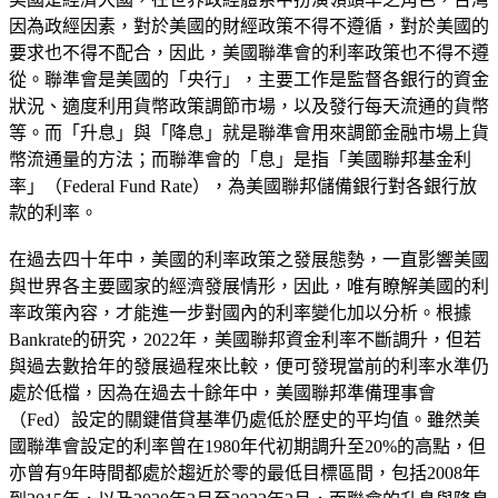
因為政經因素，對於美國的財經政策不得不遵循，對於美國的
要求也不得不配合，因此，美國聯準會的利率政策也不得不遵
從。聯準會是美國的「央行」，主要工作是監督各銀行的資金
狀況、適度利用貨幣政策調節市場，以及發行每天流通的貨幣
等。而「升息」與「降息」就是聯準會用來調節金融市場上貨
幣流通量的方法；而聯準會的「息」是指「美國聯邦基金利
率」（Federal Fund Rate），為美國聯邦儲備銀行對各銀行放
款的利率。
在過去四十年中，美國的利率政策之發展態勢，一直影響美國
與世界各主要國家的經濟發展情形，因此，唯有瞭解美國的利
率政策內容，才能進一步對國內的利率變化加以分析。根據
Bankrate的研究，2022年，美國聯邦資金利率不斷調升，但若
與過去數拾年的發展過程來比較，便可發現當前的利率水準仍
處於低檔，因為在過去十餘年中，美國聯邦準備理事會
（Fed）設定的關鍵借貸基準仍處低於歷史的平均值。雖然美
國聯準會設定的利率曾在1980年代初期調升至20%的高點，但
亦曾有9年時間都處於趨近於零的最低目標區間，包括2008年