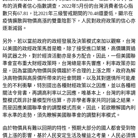
布的消費者信心指數調查，2022年5月份的台灣消費者信心指
數只有67.81，比2021年三級警戒期間的70.48還要低，顯示在
疫情擴散與物價高漲的雙重陰影下，人民對政府政策的信心亦
逐漸減弱。
另外，若以當前政府的政經發展及決策模式來加以觀察，台灣
以美國的政經政策馬首是瞻，除了接受進口萊豬，高價購買過
時武器之外，對於經濟活動亦是多方配合，因此，一但美國聯
準會宣布重大財經政策時，台灣總是率先響應，利率政策亦如
是，因為當國內物價與房價趨於不合理的上漲之際，政府為解
決高物價與高房價所帶來的社會問題，以及其對選情所可能產
生的不利衝擊，特別提出各種財經政策以之因應，並以各種相
關法令背書，再調高利率以之因應，唯基本上，台灣的利率調
整模式既非計量模型所估算，亦非學者專家共同討論之結果，
而是因應美國聯準會的調整模式而來，因此，若欲瞭解國內利
率水準的走勢，須先瞭解美國聯準會的調整利率模式。
由於物價具有難以回朔的特性，預期大部分的國人都會受到物
價上漲的影響，基於人民安定生活及權益之考量，人民必須慎