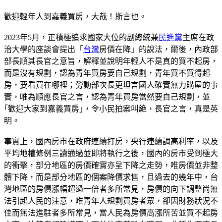
歡迎輕年人到嘉義買房，大哉！斯言也。
2023年5月，正積極追求國家大位的副總統兼
民進黨
主席在政
治大學的座談會提出「
台灣
房價在降」的說法，爾後，內政部
部長順其長官之意旨，解釋並說明年輕人不是真的買不起房，
而是沒有規劃，認為青年買房要自己規劃，青年買不買得起
房，要看買在哪裡；勞動部次長更坦言國人確實無力購屋的事
實，唯為順應長官之言，認為青年買房當然要自己規劃，並
｢歡迎大家到嘉義買房｣，令小民拍案叫絶，長官之言，真是英
明。
事實上，國內房市在政府連續打房，央行連續調高利率，以及
平均地權條例三讀通過並即將執行之後，國內的房市受到極大
的衝擊，部分地區的房價確實亦呈下降之走勢，唯房價並非整
體下降，而是部分地區的個案降價求售，且過去的幾年中，台
灣地區的房價漲幅超過一倍者多所常見，房價的向下調整尚無
法引起人民的注意，唯青年人規劃買房者眾，卻因財務狀況不
佳而無法進駐者多所常見，當人民為房價高漲所苦並買不起房