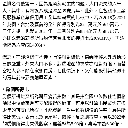
區排名倒數第一。因為經濟與就業的問題，人口流失約六千
人，其中，有將近八成是20至39歲青年。此外，在各縣市工業
及服務業企業僱用員工全年總薪資的比較中，若以2018及2021
年為例，台北及嘉義的全年所得分別為82.1萬元與56.9萬元，
三年之後，也就是2021年，二者分別為88.4萬元與58.7萬元，
亦即嘉義的薪資所得約僅有台北市的接近七成(69.31%)，再逐
漸降為六成(66.40%)。
總之，在經濟條件不佳，所得相對偏低，嘉義年輕人外流情形
日愈嚴重，外來人口不多，對房地產的需求亦相對有限，而若
當地人都不願在家鄉買房，在此情況下，又何能吸引其他縣市
的青年前來嘉義購屋置產？
2.房價所得比
房價所得比又稱為購屋痛苦指數，其是指全國中位數住宅價格
除以中位數家戶可支配所得的數值，可用以計算出民眾需花多
少年的可支配所得，才能買到一戶中位數總價的住宅；房價所
得比愈低，表示民眾購屋壓力愈輕，反之則愈重。若以2022年
的房價所得比來做觀察，嘉義縣為5.93倍，嘉義市為6.30倍，