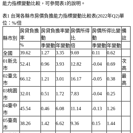
能力指標變動比較，可參閱表1的說明。
表1 台灣各縣市房價負擔能力指標變動比較表(2022年Q2)單
位：%/倍
房貸負擔
房貸負擔率變
房價所得
房價所得比變
備
率
動
比
動
註
縣市別
%
季變動
年變動
倍
季變動
年變動
39.62
1.27
3.35
9.69
0.11
0.62
全國
01新北
次
52.41
0.96
3.93
12.82
-0.04
0.69
市
高
02臺北
最
66.12
1.21
3.01
16.17
-0.05
0.38
市
高
03桃園
32.01
0.51
1.72
7.83
-0.04
0.25
市
04臺中
45.54
0.46
6.08
11.14
-0.13
1.26
市
05臺南
38.26
1.42
6.62
9.36
0.15
1.44
市