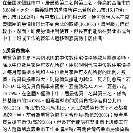
在全國20個縣市中，居最後第二名與第三名，僅高於基隆市的
5.88倍。另外，嘉義縣市的房價所得比若與台北市(16.17倍)、
新北市(12.82倍)、台中市(11.14倍)相比較，便可發現人民在嘉
義購屋的房價所得比不到台北的四成(36.36%)，購屋壓力確實
較小，然而，即使房價相對便宜，但長官們能讓在雙北市或台
中市上班或工作的輕年人遷移到嘉義縣市居住嗎?
3.房貸負擔率
房貸負擔率是指某個地區的中位數住宅價格貸款月攤還金額，
除以中位數月家戶可支配所得，用以說明代表中位數住宅價格
之每月應償還本利和占中位數月家戶可支配所得的比例之數
值，房貸負擔率越大，則房價負擔能力越低，反之則愈高。若
以2022年的房貸負擔率來觀察，嘉義縣為24.25%，嘉義市為
25.75%，在全國20個縣市中，居最後第二名與第三名，僅高
於基隆市的24.06%。但嘉義縣市的房貸負擔率若與台北市
(66.12%)、新北市(52.41%)相比，人民的房貸負擔率不及都會
區的一半，前者為房貸負擔率可合理負擔(低於30%)；後者房
貸負擔率過低(高於50%)，但長官們能讓在雙北市上班或工作
的人選擇到嘉義縣市工作並購屋嗎? 有關台灣各縣市房價負擔