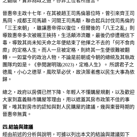
之翻版，實非為政之道，亦非上位者所應言。
晉惠帝主政十七年，在其被趙王司馬倫篡位時，曾引來齊王司
馬冏、成都王司馬穎、河間王司馬顒，聯合起兵討伐司馬倫的
「三王來朝」，雖讓惠帝得以復位，但爾後的「八王之亂」則
導致惠帝多次被親王挾持，生活顛沛流離，最後仍慘遭親信下
毒，導致其尚未知天命之年便結束了他揮之不去的「何不食肉
糜」的定格人生。而人一旦被定格，則終其一生便很難被翻
轉，一如當今的政治人物，不論是前朝或今朝的總統及其執政
團隊均如是。《參閱謝明瑞(2023)，定格人生》。 所謂君子之
德風，小心之德草，風吹草必伏，故決策者應以民生大事為依
歸。
總之，政府以房價已然下降、年輕人不懂購屋規劃，以及歡迎
大家到嘉義縣市購屋等理由，用以遮蓋其房市政策不佳的事
實，唯其對房市的認知與對人民購屋的建議，幾與東晉時期的
晉惠帝無異。
四.結論與建議
經由前述的分析與說明，可據以列出本文的結論與建議如下