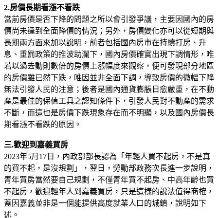
2.房價長期看漲不看跌
當前房價是否下降的問題之所以會引發爭議，主要因國內的房
價尚未達到全面降價的情況；另外，房價變化亦可以從短期與
長期兩方面來加以說明，前者包括國內房市在持續打房、升
息、重罰政策的推波助瀾下，國內房價確實出現下調情形，唯
若以過去動則數倍的房價上漲幅度來觀察，便可發現部分地區
的房價雖已然下跌，唯因並非全面下調，導致房價的微幅下降
無法引發人民的注意；後者是國內通貨膨脹日愈嚴重，在不動
產是最佳的保值工具之認知條件下，引發人民對不動產的需求
不斷，而這也是房價下跌現象存在而不明顯，以及國內房價長
期看漲不看跌的原因。
三.歡迎到嘉義買房
2023年5月17日，內政部部長認為「年輕人買不起房，不是真
的買不起，是沒規劃」，翌日，勞動部政務次長進一步說明，
青年買房當然要自己規劃，不僅青年買不起房、中高年齡也買
不起房，歡迎輕年人到嘉義買房，只是這樣的說法值得商榷，
蓋因嘉義並非是一個能提供高度就業人口的城鎮，說明如下
述。