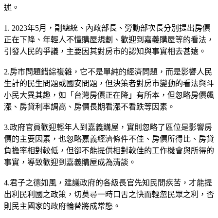
述。
1. 2023年5月，副總統、內政部長、勞動部次長分別提出房價
正在下降、年輕人不懂購屋規劃、歡迎到嘉義購屋等的看法，
引發人民的爭議，主要因其對房市的認知與事實相去甚遠。
2.房市問題錯綜複雜，它不是單純的經濟問題，而是影響人民
生計的民生問題或國安問題，但決策者對房市變動的看法與斗
小民大異其趣，如「台灣房價正在降」有所本，但忽略房價飆
漲、房貸利率調高、房價長期看漲不看跌等因素。
3.政府官員歡迎輕年人到嘉義購屋，實則忽略了區位是影響房
價的主要因素，也忽略嘉義經濟條件不佳、房價所得比、房貸
負擔率相對較低，但卻不能提供相對較佳的工作機會與所得的
事實，導致歡迎到嘉義購屋成為清談。
4.君子之德如風，建議政府的各級長官先知民間疾苦，才能提
出利民利國之政策，切莫尋一時口舌之快而輕忽民眾之利，否
則民主國家的政府輪替將成常態。