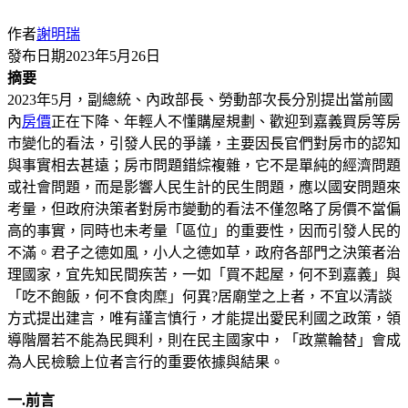
作者
謝明瑞
發布日期
2023年5月26日
摘要
2023年5月，副總統、內政部長、勞動部次長分別提出當前國
內
房價
正在下降、年輕人不懂購屋規劃、歡迎到嘉義買房等房
市變化的看法，引發人民的爭議，主要因長官們對房市的認知
與事實相去甚遠；房市問題錯綜複雜，它不是單純的經濟問題
或社會問題，而是影響人民生計的民生問題，應以國安問題來
考量，但政府決策者對房市變動的看法不僅忽略了房價不當偏
高的事實，同時也未考量「區位」的重要性，因而引發人民的
不滿。君子之德如風，小人之德如草，政府各部門之決策者治
理國家，宜先知民間疾苦，一如「買不起屋，何不到嘉義」與
「吃不飽飯，何不食肉糜」何異?居廟堂之上者，不宜以清談
方式提出建言，唯有謹言慎行，才能提出愛民利國之政策，領
導階層若不能為民興利，則在民主國家中，「政黨輪替」會成
為人民檢驗上位者言行的重要依據與結果。
一.前言