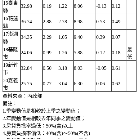
15臺東
32.98
0.19
1.22
8.06
-0.13
0.12
縣
16花蓮
36.74
2.88
2.78
8.98
0.53
0.49
縣
17澎湖
34.35
2.29
1.05
9.40
0.39
0.07
縣
18基隆
最
24.06
0.99
1.26
5.88
0.12
0.18
市
低
19新竹
32.84
0.50
3.18
8.03
-0.05
0.61
市
20嘉義
25.75
0.77
3.04
6.30
0.06
0.62
市
資料來源：內政部
備註：
1.季變動值是相較於上季之變動值；
2.年變動值是相較去年同季之變動值；
3.房貸負擔率過低：50%(含)以上
4.房貸負擔率偏低：40%(含)～50%(不含)