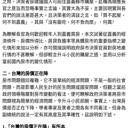
之際，決策者卻建議國人可前往嘉義縣市購屋，此種為順應長
官之意旨而忽略事實之言論，其實大為不妥，主要因現實與長
官們的說法差距甚大，且決策者的清談之言，如「買不起屋，
何不到嘉義」，其與「沒有飯吃，何不食肉糜」，何異?
為瞭解長官為何歡迎輕年人到嘉義買房，本文試著從嘉義的經
濟條件、房價所得比、房貸負擔率等具體房市的重要指標之變
化情形來加以分析，亦可間接說明政府房市決策官員對房地產
行情的不甚瞭解，但卻輕言升斗小民的購屋之道，並用以分析
當前國內房市的變化情形。
二、台灣的房價正在降
房市問題錯綜複雜，它不是單純的經濟問題，不是一般的社會
問題，而是影響人民生計的民生問題或國安問題，但觀之當前
政府領導階層對房市變動的看法，便可瞭解政府決策者將房市
問題視為簡單的經濟問題，令升斗小民扼腕。事實上，台灣房
價是否正在下降，學者專家及業者之間各有不同看法，但身為
副總統的說法一定有其高度及其準確性，茲說明如下述。
1.「台灣的房價正在降」有所本