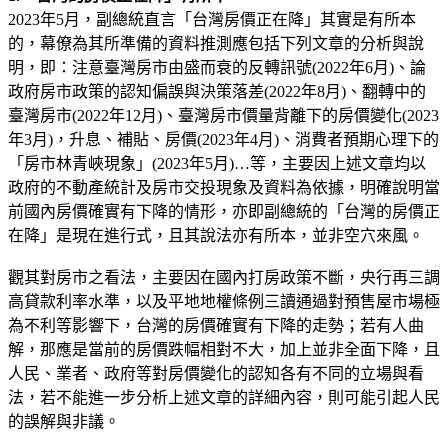
2023年5月，副總統直言「台灣房價正在降」其實是有所本
的，幕僚為其所準備的資料推測應包括下列文章的分析與說
明，即：注意臺灣房市由盛而衰的反轉訊號(2022年6月)、論
政府房市政策的認知偏誤與決策落差(2022年8月)、翻轉中的
臺灣房市(2022年12月)、臺灣房市價量背離下的房價變化(2023
年3月)，升息、補貼、房價(2023年4月)、消費者預期心理下的
「房市林青峽現象」(2023年5月)…等，主要因上述文章均以
政府的不動產統計及房市交投現象及資料為依據，明確說明當
前國內房價確實有下降的情形，亦即副總統的「台灣的房價正
在降」是現在進行式，且其說法亦有所本，並非空穴來風。
觀其對房市之看法，主要因在國內打房政策不斷，央行再三調
高貸款利率水準，以及平地地權條例三讀通過對預售屋市場極
為不利等影響下，台灣的房價確實有下降的走勢；若有人曲
解，那應是當前的房價跌幅相對不大，加上並非全面下降，且
人民、業者、政府等對房價變化的認知各有不同的立場與看
法，若不能進一步分析上述文章的詳細內容，則可能引起人民
的誤解與非議。