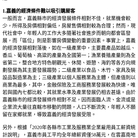
1.嘉義的經濟條件難以吸引購屋客
一般而言，嘉義縣市的經濟發展條件相對不佳，就業機會較
少，所得及房價相對偏低，房屋售價相對較為合理；然而，現
代社會中，年輕人的工作大多隨著社會進步而朝向都會區發
展，而「區位」則是影響房價變動的重要因素。事實上，嘉義
的經濟發展相對落後，如在一級產業中，主要農產品如越瓜、
香瓜、葡萄柚、高粱的產量為全國第一；漁業養殖產量則為全
省第二，整合地方特色朝觀光、休閒、遊憩、海釣等各方向規
劃發展為其主要發展趨勢；二級產業以食品、木竹、家具及裝
設品製造業為主；三級產業以個人服務業為主體，但產值則以
商業為最多，其中，金融保險及工商服務業發展較為快速，唯
若與國內七都比較，其就業水準及產業發展仍相去甚遠。由於
嘉義縣市的經濟發展條件相對不足，因而面臨人流、金流或是
企業流大量往直轄市移動的問題，人口不斷流失，年輕人不願
留在家鄉就業，導致嘉義的經濟發展受限。
另外，根據「2020年各縣市工業及服務業企業雇用員工薪資統
計說明」，嘉義市員工平均全年總薪資僅58萬元，在雲嘉南地