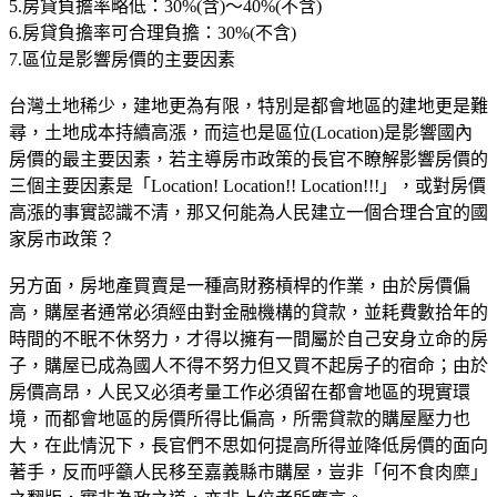
5.房貸負擔率略低：30%(含)～40%(不含)
6.房貸負擔率可合理負擔：30%(不含)
7.區位是影響房價的主要因素
台灣土地稀少，建地更為有限，特別是都會地區的建地更是難
尋，土地成本持續高漲，而這也是區位(Location)是影響國內
房價的最主要因素，若主導房市政策的長官不瞭解影響房價的
三個主要因素是「Location! Location!! Location!!!」，或對房價
高漲的事實認識不清，那又何能為人民建立一個合理合宜的國
家房市政策？
另方面，房地產買賣是一種高財務槓桿的作業，由於房價偏
高，購屋者通常必須經由對金融機構的貸款，並耗費數拾年的
時間的不眠不休努力，才得以擁有一間屬於自己安身立命的房
子，購屋已成為國人不得不努力但又買不起房子的宿命；由於
房價高昂，人民又必須考量工作必須留在都會地區的現實環
境，而都會地區的房價所得比偏高，所需貸款的購屋壓力也
大，在此情況下，長官們不思如何提高所得並降低房價的面向
著手，反而呼籲人民移至嘉義縣市購屋，豈非「何不食肉糜」