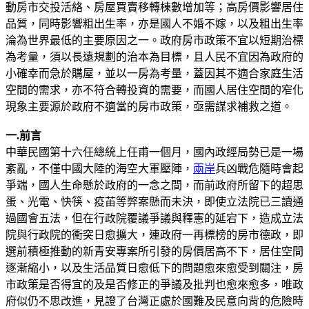
動房市交投活絡、房屋買賣移轉棟數增加等；高房價影響居住
品質，同時影響粗出生率，亦是國人不婚不嫁，以及粗出生率
淪為世界最低的主要原因之一。政府房市政策不宜以短期治標
為考量，須以長遠規劃的治本為目標，且人民不宜因為政府的
小確幸而急於購屋，並以一房為考量，蓋因其不適合家庭生活
空間的需求，亦不符合轉投資的需要，而國人居住空間的窄化
現象主要源於政府不適當的房市政策，亟需謀求補救之道。
一.前言
中華民國第十六任總統上任甫一個月，國內政經局勢已是一場
紊亂，不僅中國大陸的海空大軍壓陣，
兩岸
兵凶戰危隨時會起
爭端，國人生命懸於政府的一念之間，而前政府所留下的超思
蛋、光電、快筷、疫苖等弊案懸而未決，即使立法院已三讀通
過國會五法，但在行政院覆議爭議與釋憲的延宕下，造成立法
院與行政院的衝突日愈擴大，連政府一再標榜的房市德政，即
選前積極推動的新青安專案所引發的房價居高不下，居住空間
逐漸縮小，以及生活品質日愈低下的問題愈來愈受到關注，房
市政策是否得宜的及是否修正的爭議及批判也愈來愈多，唯政
府似仍不思改進，見證了台灣正處於國難及民意向背的危險時