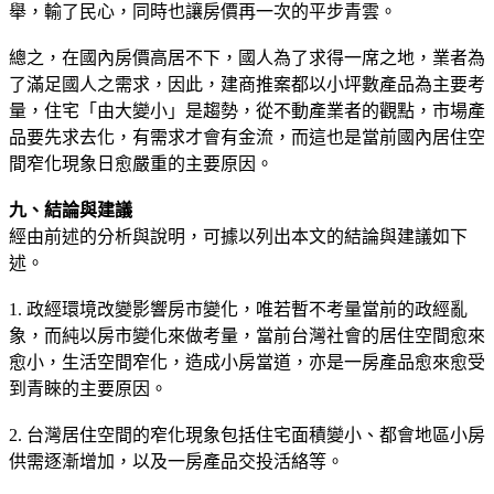
舉，輸了民心，同時也讓房價再一次的平步青雲。
總之，在國內房價高居不下，國人為了求得一席之地，業者為
了滿足國人之需求，因此，建商推案都以小坪數產品為主要考
量，住宅「由大變小」是趨勢，從不動產業者的觀點，市場產
品要先求去化，有需求才會有金流，而這也是當前國內居住空
間窄化現象日愈嚴重的主要原因。
九、結論與建議
經由前述的分析與說明，可據以列出本文的結論與建議如下
述。
1. 政經環境改變影響房市變化，唯若暫不考量當前的政經亂
象，而純以房市變化來做考量，當前台灣社會的居住空間愈來
愈小，生活空間窄化，造成小房當道，亦是一房產品愈來愈受
到青睞的主要原因。
2. 台灣居住空間的窄化現象包括住宅面積變小、都會地區小房
供需逐漸增加，以及一房產品交投活絡等。