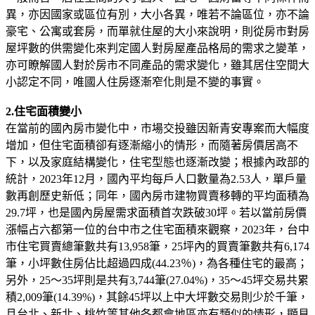
異，亦因國家或區位有別，大小各異，唯若不論區位，亦不論
豪宅、公寓或套房，而單就住屋的大小來說明，則從房市對房
屋坪數的供需變化來判定國人對房屋產品格局的需求之變革，
亦可瞭解國人對於房市不同產品的需求變化，雖其居住空間大
小認定不同，唯國人住房逐漸窄化則是不變的事實。
2.住宅面積變小
在當前的國內房市變化中，市場交投雖因新青安專案而大幅度
增加，但住宅面積卻有逐漸縮小的情形，而隨著房價居高不
下，以及家庭結構變化，住宅型態也逐漸改變；根據內政部的
統計，2023年12月，國內平均每戶人口數量為2.53人，單戶量
數再創歷史新低；同年，國內房市建物買賣移轉的平均面積為
29.7坪，也是國內房屋需求面積首次跌破30坪。若以當前房價
漲幅占六都第一位的台中市之住宅面積來觀察，2023年，台中
市住宅買賣總筆數共有13,958筆，25坪內的買賣筆數共有6,174
筆，小坪數住房佔比超過四成(44.23％)，為各種住宅的最高；
另外，25～35坪則是共有3,744筆(27.04%)，35～45坪交易共累
積2,009筆(14.39%)，其餘45坪以上中大坪數交易則少於千筆，
且台北、新北、桃竹等其他各都會地區亦有類似的情形，顯見