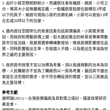
3. 由於小房空間相對較小，而讓居住者有蟻居、蝸居、小宅之
分，唯其大小並無嚴格定義，一般蟻居是指居住面積在3坪或
以下的房子，蝸居可視為小房的另類名稱，小房可以是指13坪
左右或20坪以下的住屋。
4. 國內居住空間窄化的背景因素包括房價偏高，小房需求增
加，而政府則帶動房價上揚，如大選前推出的新青安專案帶動
房市交投活絡、房屋買賣移轉棟數增加，唯高房價影響居住品
質，同時影響粗出生率，亦是國人不婚，以及粗出生率淪為世
界之最的主要原因。
5. 政府房市政策不宜以治標為考量，須以長遠規劃的治本為目
標，人民購屋亦不宜為了購屋而以一房為考量，蓋因其不適合
家庭生活空間的需求，亦不符合轉投資的需要，宜以三房產品
為主要目標。
參考文獻
謝明瑞(2011)，台灣房價偏高及其對策之探討，國家政策研究
基金會。