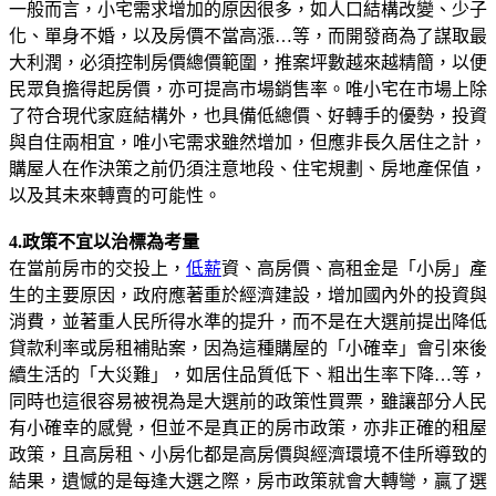
一般而言，小宅需求增加的原因很多，如人口結構改變、少子
化、單身不婚，以及房價不當高漲…等，而開發商為了謀取最
大利潤，必須控制房價總價範圍，推案坪數越來越精簡，以便
民眾負擔得起房價，亦可提高市場銷售率。唯小宅在市場上除
了符合現代家庭結構外，也具備低總價、好轉手的優勢，投資
與自住兩相宜，唯小宅需求雖然增加，但應非長久居住之計，
購屋人在作決策之前仍須注意地段、住宅規劃、房地產保值，
以及其未來轉賣的可能性。
4.政策不宜以治標為考量
在當前房市的交投上，
低薪
資、高房價、高租金是「小房」產
生的主要原因，政府應著重於經濟建設，增加國內外的投資與
消費，並著重人民所得水準的提升，而不是在大選前提出降低
貸款利率或房租補貼案，因為這種購屋的「小確幸」會引來後
續生活的「大災難」，如居住品質低下、粗出生率下降…等，
同時也這很容易被視為是大選前的政策性買票，雖讓部分人民
有小確幸的感覺，但並不是真正的房市政策，亦非正確的租屋
政策，且高房租、小房化都是高房價與經濟環境不佳所導致的
結果，遺憾的是每逢大選之際，房市政策就會大轉彎，贏了選