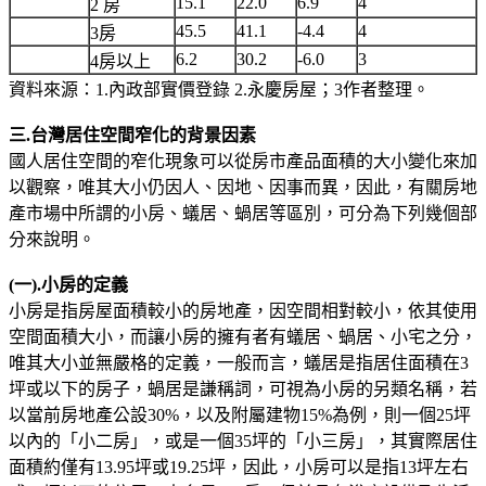
15.1
22.0
6.9
4
2 房
45.5
41.1
-4.4
4
3房
6.2
30.2
-6.0
3
4房以上
資料來源：1.內政部實價登錄 2.永慶房屋；3作者整理。
三.台灣居住空間窄化的背景因素
國人居住空間的窄化現象可以從房市產品面積的大小變化來加
以觀察，唯其大小仍因人、因地、因事而異，因此，有關房地
產市場中所謂的小房、蟻居、蝸居等區別，可分為下列幾個部
分來說明。
(一).小房的定義
小房是指房屋面積較小的房地產，因空間相對較小，依其使用
空間面積大小，而讓小房的擁有者有蟻居、蝸居、小宅之分，
唯其大小並無嚴格的定義，一般而言，蟻居是指居住面積在3
坪或以下的房子，蝸居是謙稱詞，可視為小房的另類名稱，若
以當前房地產公設30%，以及附屬建物15%為例，則一個25坪
以內的「小二房」，或是一個35坪的「小三房」，其實際居住
面積約僅有13.95坪或19.25坪，因此，小房可以是指13坪左右