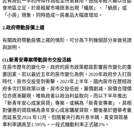
民有將近一半的所得作為租金所需費用，造成年輕人難以在都
會地區立足，於是租屋市場逐漸出現「蟻居」、「蝸居」或
「小房」現象，同時造成一房產品大幅度增加。
2.政府帶動房價上揚
有關政府帶動房價上揚的情形，可分為下列幾個部分來做見證
與說明。
(1).新青安專案帶動房市交投活絡
在房市歷年的變化中，政府的房市政策都是影響房市變化的重
要因素，若以最近五年的房市變化為例，2020年政府步入打房
時代，房市交投受到衝擊，2023年上半年，國內房市在歷經政
府多次打房政策以後，房市交投低迷，量價劇減，房價合理價
位亦逐漸顯現，唯執政者以政治利益取向，而以下半年推出
「新青年安心成家房貸」專案，或稱為「新青安專案」，其相
對優惠的貸款稱為青年安心成家購屋貸款，爾後基於選舉考量
而延長至2024 年12月，但隨著央行再升息半碼，青安貸款基
準利率調高至1.595%，一段式機動利率正式破2%。