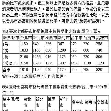
房的比率愈來愈多，但二房以上仍是較多買方的格局，且只要
消費者稍具構購屋能力，基於住家品質的考量，市場仍會以三
房為主流，有關臺灣七都房市格局總價中位數變化比較，以及
以台北市為基期的房價變動比率，可參閱表3及表4的說明。
表3 臺灣七都房市格局總價中位數變化比較表 單位：萬元
總價/都市
台北市
新北市
桃園市
新竹市
台中市
台南市
高雄市
1150
640
336
367
270
220
258
1房
1833
1100
850
1200
890
688
740
2房
2160
1256
916
1175
950
720
806
3房
3150
1598
1275
1437
1450
1138
1120
4房以上
1910
1190
940
1179
960
796
820
全市
資料來源：1.永慶房屋；2.作者整理。
表4 臺灣七都房市格局總價中位數變化比較表(台北市=100) 單
位：%
總中價/都
台北
新北
桃園
新竹
台中市
台南市
高雄市
市
市
市
市
市