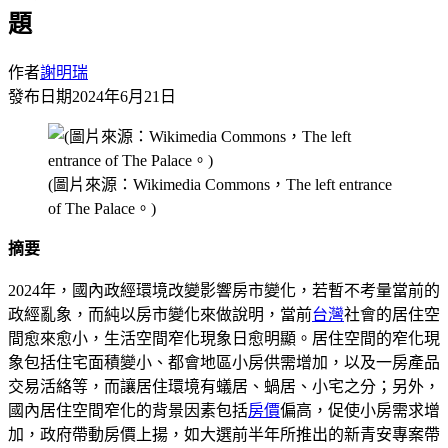
題
作者
謝明瑞
發布日期
2024年6月21日
(圖片來源：Wikimedia Commons，The left entrance
of The Palace。)
摘要
2024年，國內政經環境改變影響房市變化，若暫不考量當前的
政經亂象，而純以房市變化來做說明，當前
台灣
社會的居住空
間愈來愈小，生活空間窄化現象日愈明顯。居住空間的窄化現
象包括住宅面積變小、都會地區小房供需增加，以及一房產品
交易活絡等，而讓居住環境有蟻居、蝸居、小宅之分；另外，
國內居住空間窄化的背景因素包括
房價
偏高，促使小房需求增
加，政府帶動房價上揚，如大選前半年所推出的新青安專案帶