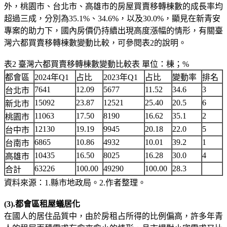
外，桃園市、台北市、高雄市的房屋買賣移轉棟數的成長率均
超過三成，分別為35.1%、34.6%，以及30.0%，顯見在新青安
專案的助力下，國內房價仍持續出現高度漲幅的情形，有關臺
灣六都買賣移轉棟數變動比較，可參閱表2的說明。
表2 臺灣六都買賣移轉棟數變動比較表 單位：棟；%
都會區
2024年Q1
占比
2023年Q1
占比
變動率
排名
7641
12.09
5677
11.52
34.6
3
台北市
15092
23.87
12521
25.40
20.5
6
新北市
11063
17.50
8190
16.62
35.1
2
桃園市
12130
19.19
9945
20.18
22.0
5
台中市
6865
10.86
4932
10.01
39.2
1
台南市
10435
16.50
8025
16.28
30.0
4
高雄市
63226
100.00
49290
100.00
28.3
合計
資料來源：1.縣市地政局。2.作者整理。
(3).都會區租屋蟻居化
在國人的居住品質中，由於房租占所得的比例偏高，許多年青