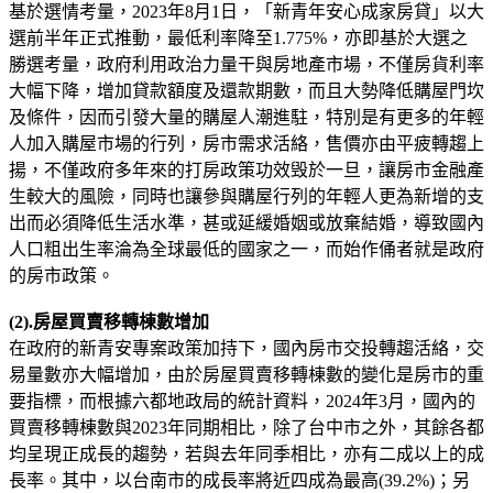
基於選情考量，2023年8月1日，「新青年安心成家房貸」以大
選前半年正式推動，最低利率降至1.775%，亦即基於大選之
勝選考量，政府利用政治力量干與房地產市場，不僅房貨利率
大幅下降，增加貸款額度及還款期數，而且大勢降低購屋門坎
及條件，因而引發大量的購屋人潮進駐，特別是有更多的年輕
人加入購屋市場的行列，房市需求活絡，售價亦由平疲轉趨上
揚，不僅政府多年來的打房政策功效毁於一旦，讓房市金融產
生較大的風險，同時也讓參與購屋行列的年輕人更為新增的支
出而必須降低生活水準，甚或延緩婚姻或放棄結婚，導致國內
人口粗出生率淪為全球最低的國家之一，而始作俑者就是政府
的房市政策。
(2).房屋買賣移轉棟數增加
在政府的新青安專案政策加持下，國內房市交投轉趨活絡，交
易量數亦大幅增加，由於房屋買賣移轉棟數的變化是房市的重
要指標，而根據六都地政局的統計資料，2024年3月，國內的
買賣移轉棟數與2023年同期相比，除了台中市之外，其餘各都
均呈現正成長的趨勢，若與去年同季相比，亦有二成以上的成
長率。其中，以台南市的成長率將近四成為最高(39.2%)；另