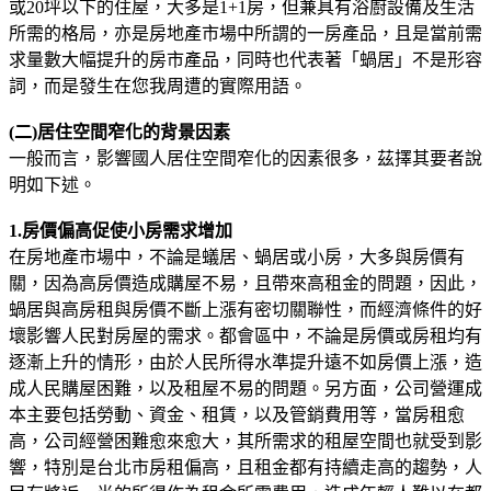
或20坪以下的住屋，大多是1+1房，但兼具有浴廚設備及生活
所需的格局，亦是房地產市場中所謂的一房產品，且是當前需
求量數大幅提升的房市產品，同時也代表著「蝸居」不是形容
詞，而是發生在您我周遭的實際用語。
(二)居住空間窄化的背景因素
一般而言，影響國人居住空間窄化的因素很多，茲擇其要者說
明如下述。
1.房價偏高促使小房需求增加
在房地產市場中，不論是蟻居、蝸居或小房，大多與房價有
關，因為高房價造成購屋不易，且帶來高租金的問題，因此，
蝸居與高房租與房價不斷上漲有密切關聯性，而經濟條件的好
壞影響人民對房屋的需求。都會區中，不論是房價或房租均有
逐漸上升的情形，由於人民所得水準提升遠不如房價上漲，造
成人民購屋困難，以及租屋不易的問題。另方面，公司營運成
本主要包括勞動、資金、租賃，以及管銷費用等，當房租愈
高，公司經營困難愈來愈大，其所需求的租屋空間也就受到影
響，特別是台北市房租偏高，且租金都有持續走高的趨勢，人