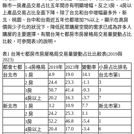
縣市一房產品交易占比五年間亦有明顯增幅。反之3房、4房以
上產品交易占比全面下降。除了台北和台中增幅最多外，新
北、桃園、台中和台南近五年也都增加7%以上，顯示在高房
價與少子化的狀況下，降低民眾購屋空間的需求已成為許多人
購屋的主要選擇。有關台灣七都房市房屋格局交易量變動占比
比較，可參閱表1的說明。
表1 台灣七都房市房屋格局交易量變動占比比較表(2019與
2023)
都會七都
1-4房格局
2019年
2023年
變動率
小房占比排名
4.9
19.0
14.1
台北市
1 房
台北市第1
24.4
23.3
-1.1
3
2 房
50.7
41.4
-9.3
3
3房
20.2
16.3
-3.7
7
4房以上
3.2
10.9
7.7
新北市
1 房
新北市第3
24.2
25.3
1.1
1
2 房
52.2
46.8
-5.4
1
3房
20.4
17.0
-3.4
6
4房以上