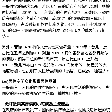
人的租屋面積需求有愈來愈小的情形，且市場對小宅需求又比
一般住宅的需求為高；若以五年前的房市租金變化為例，根據
屋比統計，2019年5月，台北市的租屋市場中，其3坪以下蟻居
房在網路招租者計有147間，較2017年的109間增加三成以上
(34.86%)，占整體待租物件比率則從2017年2.2%上升到2019年
5月的3.0%，亦即都會地區的租屋市場已出現「蟻居化」趨
勢。
另外，若從13-20坪的小房供需來做考量，2023年，台北一房
占比在五年之間從4.9%飆至19.0%，其他各都會地區都有類似
的情形，如第二位的新竹縣市其一房占比由0.9%上升為
8.8%，新北市亦由3.2%增加為7.7%，而房市的一房產品的大
幅度增加，也說明了人民所謙稱的「蝸居」已成為一種趨勢。
(三)居住空間窄化影響居住品質
一般而言，人民的居住空間愈小，對人民生活的影響愈大，對
國家的未來發展亦會產生衝擊，簡述如下述。
1.低坪數與高房價的小宅成為主流產品
在政府的房市政策下，國內房價持續上揚，根據永慶房屋的統