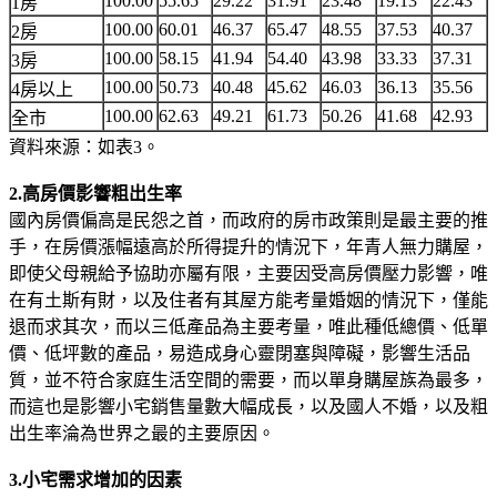
100.00
55.65
29.22
31.91
23.48
19.13
22.43
1房
100.00
60.01
46.37
65.47
48.55
37.53
40.37
2房
100.00
58.15
41.94
54.40
43.98
33.33
37.31
3房
100.00
50.73
40.48
45.62
46.03
36.13
35.56
4房以上
100.00
62.63
49.21
61.73
50.26
41.68
42.93
全市
資料來源：如表3。
2.高房價影響粗出生率
國內房價偏高是民怨之首，而政府的房市政策則是最主要的推
手，在房價漲幅遠高於所得提升的情況下，年青人無力購屋，
即使父母親給予協助亦屬有限，主要因受高房價壓力影響，唯
在有土斯有財，以及住者有其屋方能考量婚姻的情況下，僅能
退而求其次，而以三低產品為主要考量，唯此種低總價、低單
價、低坪數的產品，易造成身心靈閉塞與障礙，影響生活品
質，並不符合家庭生活空間的需要，而以單身購屋族為最多，
而這也是影響小宅銷售量數大幅成長，以及國人不婚，以及粗
出生率淪為世界之最的主要原因。
3.小宅需求增加的因素