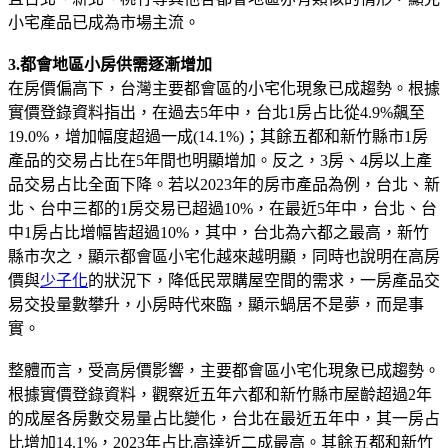
小宅產品已成為市場主流。
3.都會地區小房供需逐漸增加
在房價偏高下，台灣主要都會區的小宅化現象已成趨勢。根據
實價登錄資料指出，在過去5年中，台北1房占比從4.9%飆至
19.0%，增加幅度超過一成(14.1%)；其餘五都和新竹縣市1房
產品的交易占比在5年間也明顯增加。反之，3房、4房以上產
品交易占比全面下降。若以2023年的房市產品為例，台北、新
北、台中三都的1房交易已超過10%，在最近5年中，台北、台
中1房占比增幅皆超過10%，其中，台北為六都之最高，新竹
縣市次之，顯示都會區小宅化越來越明顯，同時也說明在高房
價與
少子化
的狀況下，降低民眾購屋空間的需求，一房產品交
易交投量數攀升，小房時代來臨，顯示蝸居不是夢，而是事
實。
整體而言，受高房價影響，主要都會區小宅化現象已成趨勢。
根據實價登錄資料，觀察近五年六都和新竹縣市屋齡超過2年
的成屋各房數交易量占比變化，台北在最近五年中，其一房占
比增加14.1%，2023年占比高達近二成最高。其餘五都和新竹