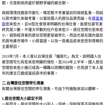
期，也是新政府處於朝野爭議的磨合期。
政經環境改變房市變化，唯若暫不考量當前的政經亂象，而純
以房市變化來做考量，以當前國人的居住品質而論，在
貧富差
距
愈來愈大，且M型社會逐漸明顯的台灣社會，能居住豪宅者
終究是少數，不僅大坪數的住戶愈來愈少，居住空間也愈來愈
小，弱勢經濟者的居住空間更是被窄化，而這也是在國內當前
的房地產市場中，小房當道，以及一房產品愈來愈受到青睞的
主要原因。
2019年7月，本人曾以台灣住房「蟻居化」為文，說明國人住
屋空間宅化有愈來愈明顯的情形，至2024年上半年，國人居住
空間愈來愈小幾已成為一種難以逆轉的趨勢，也見證了本人當
年的建言已變成當前房市的事實。
二.台灣居住空間窄化現象
有關台灣居住空間的窄化現象，可由下列幾點來加以觀察。
1.居住空間大小認定不同
一般而言，居住空間的大小因人、因地、因財富等不同條件而