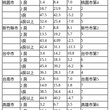
1.4
8.4
7.0
桃園市
1 房
桃園市第4
18.7
23.9
5.2
2
2 房
47.5
42.3
-5.2
2
3房
32.4
25.4
-7.0
5
4房以上
0.7
8.8
8.1
新竹縣市
1 房
新竹市第2
13.5
19.2
5.7
5
2 房
43.4
4.09
-2.5
5
3房
42.4
31.1
-11.3
2
4房以上
3.4
14.2
10.8
台中市
1 房
台中市第7
15.1
18.3
3.2
6
2 房
45.4
39.2
-6.2
6
3房
36.1
28.3
-7.8
4
4房以上
2.6
9.6
7.0
台南市
1 房
台南市第5
14.0
15.8
1.8
7
2 房
38.5
34.4
-4.1
7
3房
44.9
40.2
-4.7
1
4房以上
3.2
6.7
3.5
高雄市
1 房
高雄市第6