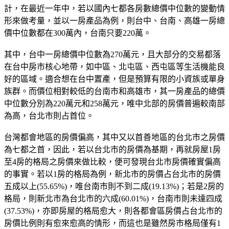
計，在最近一年中，若以國內七都各房數總價中位數的變動情
形來做考量，並以一房產品為例，則台中、台南、高雄一房總
價中位數都在300萬內，台南只要220萬。
其中，台中一房總價中位數為270萬元，且大部分的交易都落
在台中房市核心地帶，如中區、北屯區、西屯區等生活機能良
好的區域。適合想在台中置產，但是預算有限的小資族或單身
族群。而價位相對較低的台南市和高雄市，其一房產品的總價
中位數分別為220萬元和258萬元，唯中北部的房價普遍較南部
為高，台北市則占首位。
台灣都會地區的房價偏高，其中又以首善地區的台北市之房價
為七都之首，因此，若以台北市的房價為基期，再就房屋1房
至4房的格局之房價來做比較，便可發現台北市房價確實偏高
的事實。若以1房的格局為例，新北市的房價占台北市的房價
五成以上(55.65%)，唯台南市則不到二成(19.13%)；若是2房的
格局，則新北市為台北市的六成(60.01%)，台南市則未達四成
(37.53%)，亦即房屋的格局愈大，則各都會區房價占台北市的
房價比例則有愈來愈高的情形，而這也是雖然房市格局僅有1