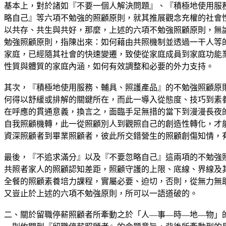
基本上，對於諸如『不要一個人解決問題』、『積極地使用服
略自己』等六項不勉強的照顧原則，就其推展觀念充權的社會
以共存、共生與共好，那麼，上述的六項不勉強照顧原則，無
勉強照顧原則，指陳出來：如何藉由共照機制並透過一干人等
家庭，已經隨其社會的快速變遷，致使從家庭成員到家庭功能
性質與體質的家庭內涵，如何有效調整和必要的外力支持。
其次，『積極地使用服務、輔具、照護產品』的不勉強照顧原
何得以舒緩或排解的關鍵所在，而此一導入從態度、技巧到素養知
在呼應的貫通意義，換言之，面臨手足無措的當下到漫漫長夜
自我照顧機轉，此一從照顧別人到觀照自己的創造性轉化，才
資深照顧者到畢業照顧者，彼此所交錯營生的照顧創傷知情，
最後，『不追求滿分』以及『不要忽略自己』這兩項的不勉強
共照者家人的照顧認知差距，照顧守護的上限、底線、界線及
全餐的照顧素養培力課程，實屬必要、迫切，否則，從無力無
又豈止於上述的六項不勉強原則，所可以一語道破的。
二、關於留職停薪照顧者所牽動之於「人—事—時—地—物」