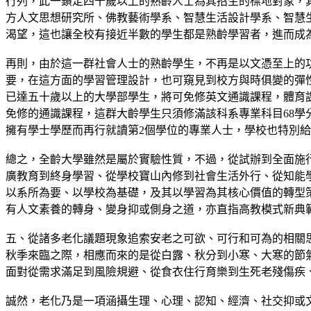
行列，此一鎖定四十歲以上的熟齡人士為其招生的標地對象，
方人文思想研究所、佛教藝術學系、智慧生活設計學系、智慧
渴望，這也讓全校有接近半數的學生都是熟齡學習者，進而成
再則，由於這一群社會人士的熟齡學生，不再是以文憑至上的
要，在這方面的學習管理設計，也可窺見到校方與時俱變的彈
已達五十歲以上的大學部學生，將可免修英文通識課程，體育
免修的通識課程，這群大齡學生只須修滿該科系專業科目68學
擁有學士學歷而再行就讀第2個學位的專業人士，學校也特別
總之，全齡大學雖然是屬於實驗性質，不過，從試辦到全面施
廣教育到終身學習、從學校寶山內修到社會生活外行、從知能
以系所為要、以學校為基礎，及其以學習為其核心價值的轉型
有人文素養的轉身、變身抑或側身之道，亦直指高教模式新典
五、從諸多老化議題現象追索安老之可欲、可行和可為的相關
秋季來臨之際，相應而來的是從白露、秋分到小寒、大寒的節
面對從需求滿足到風險規避、從食衣住行育樂到生死老殘傷疾
誠然，老化乃是一項涵攝生理、心理、認知、經濟、社交抑或