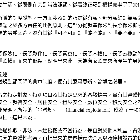
立生活、從隨側在旁到減法照顧、從壽終正寢到機構養老等等文
留職的制度發想，一方面涉及到的乃是從有薪、部分薪給到無薪
家端之於多方責任的比例原則，這部分從就業保險到長照保險抑
場的勞雇兩造，還有其從『可不可』到『能不能』、『要不要』
照保險化、長照夥伴化、長照素養化、長照人權化、長照去移動
『照權』而來的斷裂，點明出來此一因為有家照需求所產生的另
論述
融規劃顧問師的典章制度，便有其嚴肅思辨、論述之必要。
者之特定對象、特別項目及其特殊需求的客觀情事，實有其整體
安全、就醫安全、居住安全、租屋安全、數位安全、移動安全之
謂的「金融剝削」（financial exploitation）
拉扯，這是因為：
透過詐欺、非法、未經授權或不當行為，逕自對於他人利益、資
歸因的整體性考察，直指出來的是包括預防介入以及停損設置的