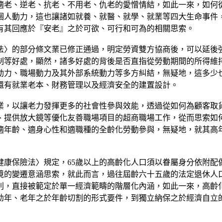
適老、逆老、抗老、不用老、仇老的愛憎情結，如此一來，如何
個人動力，這也讓諸如就養、就醫、就學、就業等四大生命事件
便有其回應於『安老』之於可欲、可行和可為的相關思索。
法〉的部分條文業已修正通過，明定勞資雙方協商後，可以延後
制等好處，顯然，諸多好處的背後是否直指從勞動期間的所得維
動力、職場動力及其外部系統動力等多方糾結，無疑地，這多少
還有就業老本、財務管理以及經濟安全的建置設計。
業，以讓老力發揮更多的社會性參與效能，透過從如何為顧客取
、提供放大鏡等優化友善職場項目的超商職場工作，從而思索如
適年齡、適身心性和適職種的全齡化勞動參與，無疑地，就其高
健康保險法〉規定，65歲以上的高齡化人口須以眷屬身分依附配
境的變遷意涵思索，就此而言，過往屆齡六十五歲的法定退休人
別，直接被範定於單一經濟範疇的階層化內涵，如此一來，高齡
幼年、老年之於年齡切割的形式要件，到獨立納保之於經濟自立