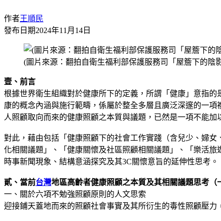
作者
王順民
發布日期
2024年11月14日
(圖片來源：翻拍自衛生福利部保護服務司「屋簷下的陰影
壹、前言
根據世界衛生組織對於健康所下的定義，所謂「健康」意指的
康的概念內涵與施行範疇，係屬於整全多層且廣泛深邃的一項複合性
人照顧取向而來的健康照顧之本質與議題，已然是一項不能加
對此，藉由包括「健康照顧下的社會工作實踐（含兒少、婦女
化相關議題」、「健康關懷及社區照顧相關議題」、「樂活旅
時事新聞現象、結構意涵探究及其3C關懷意旨的延伸性思考。
貳、當前
台灣
地區高齡者健康照顧之本質及其相關議題思考（
一、關於六項不勉強照顧原則的人文思索
迎接鋪天蓋地而來的照顧社會事實及其所衍生的毒性照顧壓力