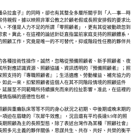
潘朵拉盒子』的同時，卻也有其整全多層所關乎到「人—事—時
薪侍親假，據以映照非軍公教之於顧老假或長照安排假的要求比
人，不僅是人力不足的所謂「零照顧者」，更有其從被動疏忽到
思索。冀此，在這裡的論述針砭直指當前家庭支持的照顧體系，
的照顧工作，究竟是唯一的不可替代，抑或階段性任務的夥伴共
的各種技術性操作，誠然，忽略從預備照顧者、新手照顧者、夜
其所對應認識資源、照顧協議、資訊透明的『預備照顧者』；照
家照支持的『專職照顧者』；生活適應、勞動權益、補充協力的
，如此一來，扣緊照顧者這個人在其不同階段情境的照顧這件
，延展至不同範疇所持續擴充而來的拉扯影響。准此，在這裡的
親情指稱的道德性包袱。
照顧與重癱臥床等等不同的身心狀況之初期、中後期或晚末期的
項迫在眉睫的『灰犀牛效應』，況且還有平均長達9.9年的照
長期照顧為主的長照型態，除了表述台灣作為某種『照顧社會』
長照多元主義的夥伴關係，思謀共生、共存、共好、共榮的衡平