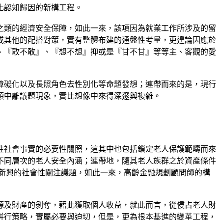
化認知歸因的新構工程。
之類的經濟安全保障，如此一來，該項因為就業工作所涉及的留
或其他的配搭對策，實有整體布建的通盤性考量，更遑論因應於
、『敢不敢』、『想不想』抑或是『甘不甘』等等主、客觀的愛
障礙化以及長照角色去性別化等命題發想；連帶而來的是，現行
類中離議題現象，實比想像中來得深邃與複雜。
性社會事實的必要性關照，這其中也包括鎖定老人保護範疇而來
不同層次的老人安全內涵；連帶地，隨其老人族群之於資產條件
成為了一項新興的社會性關注議題，如此一來，高齡金融規劃顧問師的構
源及財產的剝奪，藉此獲取個人收益，就此而言，從侵占老人財
併行策略，實屬必要與迫切，但是，更為根本基進的變革工程，