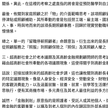
關係。冀此，在這裡的考察之處直指的將會是從預防醫學到自
最後，攸關到家庭照顧之於「物」的介面範疇思考，該項照顧
停津貼或照顧補助，其所牽動的會是包括勞工端、雇主端、國
人、事、時與地而來的該項長期照顧事務，回歸於現實勞動職
憎情愫。
總之，單一的『留職停薪照顧者』命題意旨，衍生出來的是長
從照顧服務之『照服』到照顧保險之『照保』及其照顧人權之
三、超高齡社會之於老本議題及其高齡金融規劃顧問師的思考
藉由超高齡社會所牽動的各項議題現象，這使得關乎到高齡金
話說：迎接加速到來的超高齡社會步調，這也讓攸關到高齡長
的特定議題現象，像是人身安全、經濟安全、勞動安全、財物
的客觀消費能力，以及涵蓋就醫、就養、就業、就學等生活運作命題，所
思執行，便有其商機市場、多元責任及其老人最佳利益的多方
誠然，「金融剝削」原意指的是照護者、受託人或其他個人，
務金融的客觀事實，以擴及到老人個別的內在歸因到外部系統