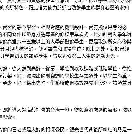
後，實有其生命質感的多重性意涵，亦即，採介學校本身包括東
樣的系所特色，藉此借力使力於迎合熟齡學生族群身心靈的求知
、實習的靜心學習，相與對應的機制設計，實有換位思考的必
的不同條件以量身打造專屬的修課畢業模式，比如針對入學年齡
年齡高達六十五歲以上的大學部熟齡學生，更是取消所有必修與
學分且經考核通過，便可畢業和取得學位；除此之外，對於已經
終身學習初衷的熟齡學生，得以追索第三人生的躍動天光。
大齡、從大齡到高齡、從第二學位到攻取進階或低階學位、從推
身訂製，除了顯現出窮則變通的學校生存之道外，以學生為重、
，至少，除了祭出專輔、併系所或退場等霹靂手段外，該項兼具
，即將邁入超高齡社會的台灣一地，彷如渡過處暑節氣般，據以
題思索。
高齡的已老或是大齡的資深公民，銀光世代背後所糾結的乃是一