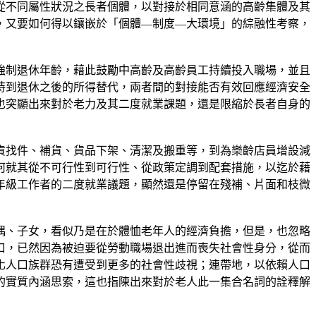
從不同屬性狀況之長者個體，以對接於相同意涵的高齡集體及其
，又要如何得以鑲嵌於「個體—制度—大環境」的綜融性考察，
強制退休年齡，藉此鼓勵中高齡及高齡員工持續投入職場，並且
持到退休之後的所得替代，兩者間的對接能否有效回應經濟安全
也突顯出來對於老力及其二度就業課題，還是限縮於長者自身的
貨找件、補貨、貨品下架、清潔及搬重等，到為樂齡店員增設減
何就其從不可行性到可行性、從政策定調到配套措施，以迄於藉
年級工作者的二度就業議題，顯然還是停留在殘補、片面和枝微
偶、子女，看似乃是在於體恤老年人的經濟負擔，但是，也忽略
口，已然因為被迫要從勞動職場退出進而喪失社會性身分，從而
化人口族群恐有遭受到更多的社會性歧視；連帶地，以依賴人口
的實質內涵思索，這也指陳出來對於老人此一集合名詞的詮釋解