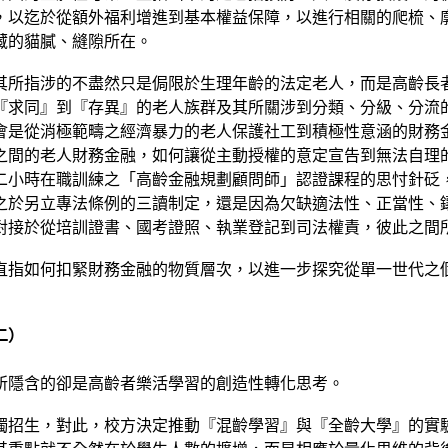
，以迄於從額外福利增進到基本權益保障，以進行相關的爬梳、
藏的貓膩、縫隙所在。
其所指涉的不盡然只是侷限於生理年齡的法定老人，而是高齡長
『求同』到『存異』的老人族群及其所關涉到分類、分級、分流
會是從消極範疇之經濟暴力的老人保護社工到積極性意涵的財務
之間的老人財務金融，如何讓從主動授權的意定宣告到無法自理
二小時在職訓練之「高齡金融規劃顧問師」認證課程的思忖針砭
之於另立專法條例的三讀制定，還是因為欠缺適法性、正當性、
對接於從培訓證書、國考證照、執業登記到司法權責，彼此之間
直指如何扣緊財務金融的物質層次，以進一步探究從單一世代之
二）
所隱含的卻是高齡者樂活學習的創造性轉化思考。
獨招生，對此，校方決定推動『混齡學習』與『全齡大學』的實