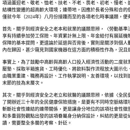
項涵蓋迎老、敬老、恤老、扶老、不老、畏老、初老、慢老、
結構性變遷的超高齡大環境；連帶地，因應於長者分殊和合的
僅就今年（2024年）八月份接踵而至的各項老化時事議題，
首先，關乎到經濟安全之老本和就業的議題思辨，〈勞動基準
享有持續參加勞工保險、年資累計無上限、年金給付有展延機
保障的基本提問，更遑論於延退與否背後，實則是關涉到個人
內在歸因，甚少窺見到國家機器在這方面的積極性作為，況且
事實上，為了鼓勵中高齡與高齡人口投入經濟性活動的二度就
壓墊、採取半箱進貨、工時優化、將飲料製作流程放大圖示化
由職業重建、職務再設計、工作執掌說明、友善環境，以找到
末節的技為末層次。
其次，關乎到經濟安全之老立和就醫的議題思辨，依據〈全民
了開辦近三十年的全民健康保險措施，是要有不同時空脈絡環
斬斷社會性連結的連帶關係，更是讓身分地位的該項社會性徵
和多重弱勢觀點出發的該項眷屬身分納保設計，糾結的更是從
讀，需要整全多層的考察、針砭。