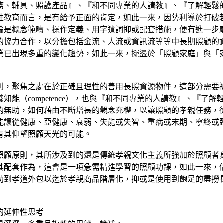
務、輔具、照護產品』、『和不同專業的人請教』、『了解輕鬆
性教育而言，是有給予正面的肯定，如此一來，因勢利導於打破
論是概念範疇、操作定義、用字遣詞抑或配套措施，便有進一步
的協力合作，以分擔包括金流、人流或資訊流等等中長期照顧的
業已出現多重的變化趨勢，如此一來，擺盪於「照顧家庭」與「
則，聚焦之處在於正確且理性的善用長照資源物件，這部分需要
能（competence），也與『和不同專業的人請教』、『了
的無助，如何藉由不斷增長的觀念充權，以讓照顧的孝親任務，
能讓從健康、亞健康、衰弱、失能或失智、重病或末期、寧終或
有其仰望照顧天光的可能。
照顧原則，其所涉及到的還是傳統孝親文化主義所強加於照顧者
其配套作為，這會是一項急需精進學習的照顧功課，如此一來，
助到孝道外包以迄於孝親商品階層化，抑或是使用到飽足的盡撈
的延伸性思考