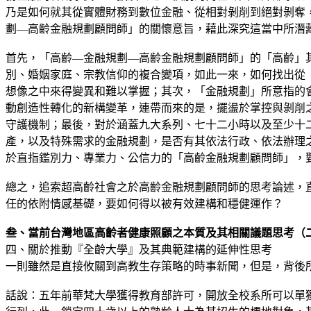
乃是如何就其從實體財務到數位金融、從相對剝削到絕對剝奪
劃—高齡金融規劃顧問師」的關懷意旨，藉此深究這當中所潛
首先，「高齡—金融規劃—高齡金融規劃顧問師」的「高齡」
別、婚姻家庭、宗教信仰的複合變項，如此一來，如何找出從
想像之中來得變異和難以掌握；其次，「金融規劃」所意指的
動創造性轉化的新構變革，連帶而來的是，擺盪於掌控與剝削
守護機制；最後，對於涵蓋九大系列、七十二小時以及至少十
產，以及特殊需求的金融規劃，是否有其依法行政、依法辦理
於直指鑑別力、專業力、公信力的「高齡金融規劃顧問師」，
總之，追索超高齡社會之於高齡金融規劃顧問師的思考論述，
任的依附情感基礎，要如何得以被有效建構和穩健運作？
叁、當前台灣地區高齡者健康照顧之本質及其相關議題思考（
四、關於推動『全齡大學』及其典範建構的延伸性思考
一則雖然是直接攸關到高教生存策略的時事新聞，但是，背後
話說：五年前華梵大學獲得教育部許可，開放全校系所可以單