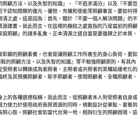
的照顧方法，以及失智的知識』、『不追求滿分』以及『不要忽
若干認知閉鎖的復元、優勢、充權和使能等照顧事宜，要如何得
廓清之處，這是因為：首先，關於『不要一個人解決問題』的不
資源建置，就此而言，在這裡的癥結之處直指的乃是當前的照顧
家庭照顧」的諸多亂象，正本清源之道自當是要復歸之於本質、
被彰顯的照顧素養，也會是讓照顧工作所產生的身心負荷，要如
解輕鬆的照顧方法，以及失智的知識』等不勉強照顧原則，有其內
從受照者以轉換成為家照者、主照者或共照者的某種延緩老化的
臨終及其預備照顧者、新手照顧者、夜間照顧者、全職照顧者、
身上的各種道德指稱，就此而言，從照顧者本人到受照者自身或
借力使力於使用政府長照資源的同時，規劃設計從單點、套餐到
長照心態，照顧社會如當代台灣一地，相與衍生的照顧困境，這