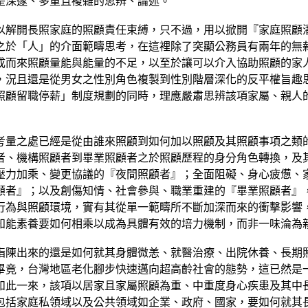
是深邃、多重且複雜的思辨、論述。
以解開長照家庭的照顧責任束縛，只不過，用以掀開『家庭照顧
之於「人」的介面範疇思考，在這裡除了突顯公務員有兩年的無
成而來照顧量能與能量的不足，以至於讓可以介入協助照顧的家
，況且還是從男女之性別角色複製到性別階層深化的反平權旨趣
照顧留職停薪」制度規劃的同時，理應嚴肅思辨該項家屬、親人
考量之處已經是從由誰來照顧到如何加以照顧及其照顧事項之類
者、機構照顧者到畢業照顧者之於照顧歷程的身分角色轉換，及
壓力加乘、變更協議的『夜間照顧者』；全面阻礙、身心疲憊、
顧者』；以及創傷知情、社會參與、職業重建的『畢業照顧者』
行為與照顧環境，實有其從單一範疇所不斷加深而來的衝擊影響
知能素養要如何相乘以成為具體有效的培力機制，而非一味淪為
指陳出來的還是如何就其身體微恙、就醫治療、出院休養、長期
竟，台灣地區老化腳步快速邁向超高齡社會的態勢，這已然是一
，如此一來，該項以居家且家屬照顧為重、中重度身心疾患及其中
包括家庭私領域以及公共領域如企業、政府、國家，要如何就其