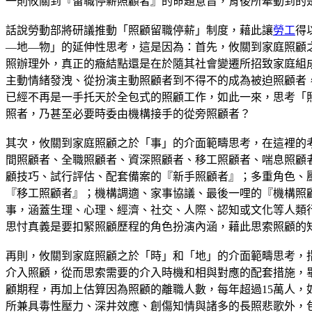
一則攸關到『留職停薪照顧者』的命題意旨，背後所牽動到的
話說勞動部將研議推動「照顧留職停薪」制度，藉此讓
勞工
得
—地—物」的延伸性思考，這是因為：首先，攸關到家庭照顧
照辦理外，真正的癥結點還是在於隨其社會變遷所招致家庭組
主動情緒發洩、從扮演主動照顧者到不得不的成為被迫照顧者
已經不再是一手托天於全包式的照顧工作，如此一來，思考「
照者，乃甚至必要時委由機構接手的從旁照顧者？
其次，攸關到家庭照顧之於「事」的介面範疇思考，在這裡的
間照顧者、全職照顧者、資深照顧者、移工照顧者、喘息照顧
顧技巧、試行評估、配套備案的『新手照顧者』；多重角色、
『移工照顧者』；機構調適、家事協議、最後一哩的『機構照
事，涵蓋生理、心理、經濟、社交、人際、認知或文化等人類
思忖真義是要扣緊照顧歷程的角色扮演內涵，藉此思索照顧的
再則，攸關到家庭照顧之於「時」和「地」的介面範疇思考，
介入照顧，從而思索需要的介入時機和相與對應的配套措施，畢
顧期程，再加上估算因為照顧的離職人數，每年超過15萬人
所兼具毒性壓力、深井效應、創傷知情與諸多的長照悲歌外，