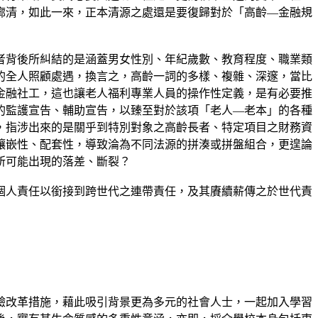
廓清，如此一來，正本清源之處還是要復歸對於「高齡—金融規
者背後所糾結的是涵蓋男女性別、年紀歲數、教育程度、職業類
的全人照顧處遇，換言之，高齡一詞的多樣、複雜、深邃，當比
金融社工，這也讓老人福利專業人員的操作性定義，是有必要推
的監護宣告、輔助宣告，以臻至對於該項「老人—老本」的各種
，指涉出來的是關乎到特別對象之高齡長者、特定項目之財務資
鑲嵌性、配套性，導致淪為不同法源的拼湊或拼盤組合，更遑論
所可能出現的落差、斷裂？
個人責任以銜接到跨世代之連帶責任，及其賡續薪傳之於世代責
驗改革措施，藉此吸引背景更為多元的社會人士，一起加入學習