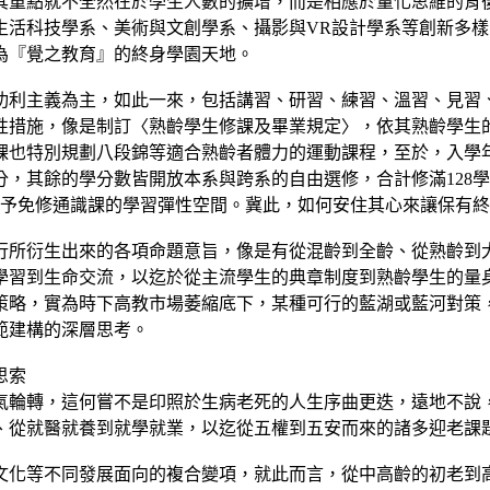
其重點就不全然在於學生人數的擴增，而是相應於量化思維的背
生活科技學系、美術與文創學系、攝影與VR設計學系等創新多
為『覺之教育』的終身學園天地。
功利主義為主，如此一來，包括講習、研習、練習、溫習、見習
性措施，像是制訂〈熟齡學生修課及畢業規定〉，依其熟齡學生
課也特別規劃八段錦等適合熟齡者體力的運動課程，至於，入學
分，其餘的學分數皆開放本系與跨系的自由選修，合計修滿128
給予免修通識課的學習彈性空間。冀此，如何安住其心來讓保有
行所衍生出來的各項命題意旨，像是有從混齡到全齡、從熟齡到
學習到生命交流，以迄於從主流學生的典章制度到熟齡學生的量
策略，實為時下高教市場萎縮底下，某種可行的藍湖或藍河對策
範建構的深層思考。
思索
氣輪轉，這何嘗不是印照於生病老死的人生序曲更迭，遠地不說
、從就醫就養到就學就業，以迄從五權到五安而來的諸多迎老課
文化等不同發展面向的複合變項，就此而言，從中高齡的初老到