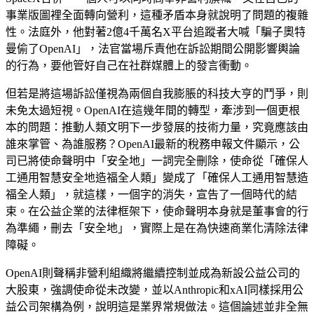
事業版圖裡全面轉向營利，這種矛盾本身就說明了問題的複雜
性。法庭外，他對著2億4千萬名X平台追蹤者大喊「騙子奧特
曼偷了OpenAI」，法官當場斥責他在訴訟期間公開影響輿論
的行為，要他管好自己在社群媒體上的發言衝動。
但若是將這場訴訟僅視為兩個自我膨脹的科技大亨的鬥爭，則
未免太過短視。OpenAI在這幾年間的轉型，牽涉到一個更根
本的問題：推動人類文明下一步發展的技術力量，究竟應該由
誰來掌管、為誰服務？OpenAI最新的稅務申報文件顯示，公
司已將使命聲明中「安全地」一詞完全刪除，使命從「確保人
工通用智慧安全地造福全人類」變成了「確保人工通用智慧造
福全人類」，就這樣，一個字的消失，宣告了一個時代的結
束。在公益企業的法律框架下，使命聲明本身就是董事會的行
為準繩，刪去「安全地」，實際上是在為快速商業化清除法律
障礙。
OpenAI則聲稱非營利組織將繼續控制並成為新設公益公司的
大股東，強調使命從未改變，並以Anthropic和xAI同樣採用公
益公司架構為例，說明這是業界常規做法。這個論述並非全無