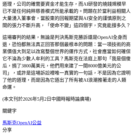
道理，公司的確需要資金才能生存，而AI研發的燒錢規模早
已不是任何純粹慈善模式所能承載的。問題在於當利益相關人
大量湧入董事會，當股東的回報期望與AI安全的謹慎原則之
間的張力不斷升高，「使命不變」這四個字，究竟能撐多久？
這場審判的結果，無論是判決馬斯克勝訴還是OpenAI全身而
退，恐怕都無法真正回答那個最根本的問題：當一項技術的商
業價值大到足以改寫整個世界的運作方式，社會應當如何確保
它不淪為少數人牟利的工具？馬斯克在法庭上那句「我是個傻
瓜，捐了3800萬美元，他們用來建了一間8000億美元的公
司」，或許是這場訴訟裡唯一真實的一句話，不是因為它證明
了他的道理，而是因為它道出了所有被AI浪潮推著走的人類
命運。
(本文刊於2026年5月2日中國時報時論廣場)
關鍵字
馬斯克
OpenAI
公益
分享