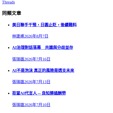
Threads
同類文章
美日聯手干預，日圓止貶，後續難料
林建甫
2026年8月7日
AI治理對話落幕 共識與分歧並存
張瑞雄
2026年7月16日
AI不是泡沫 真正的風險是透支未來
張瑞雄
2026年7月13日
拒當AI代言人 ─ 良知勝過酬勞
張瑞雄
2026年7月10日