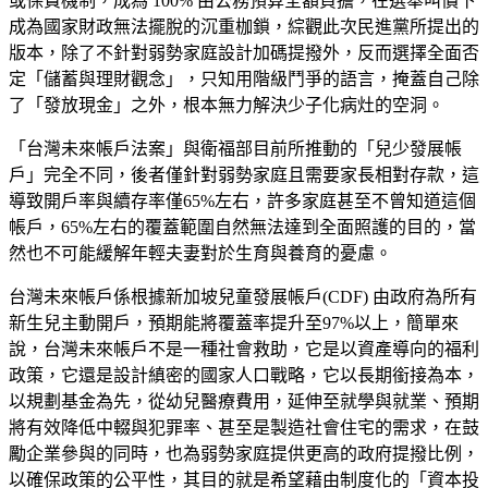
或保費機制，成為 100% 由公務預算全額負擔，在選舉叫價下
成為國家財政無法擺脫的沉重枷鎖，綜觀此次民進黨所提出的
版本，除了不針對弱勢家庭設計加碼提撥外，反而選擇全面否
定「儲蓄與理財觀念」，只知用階級鬥爭的語言，掩蓋自己除
了「發放現金」之外，根本無力解決少子化病灶的空洞。
「台灣未來帳戶法案」與衛福部目前所推動的「兒少發展帳
戶」完全不同，後者僅針對弱勢家庭且需要家長相對存款，這
導致開戶率與續存率僅65%左右，許多家庭甚至不曾知道這個
帳戶，65%左右的覆蓋範圍自然無法達到全面照護的目的，當
然也不可能緩解年輕夫妻對於生育與養育的憂慮。
台灣未來帳戶係根據新加坡兒童發展帳戶(CDF) 由政府為所有
新生兒主動開戶，預期能將覆蓋率提升至97%以上，簡單來
說，台灣未來帳戶不是一種社會救助，它是以資產導向的福利
政策，它還是設計縝密的國家人口戰略，它以長期銜接為本，
以規劃基金為先，從幼兒醫療費用，延伸至就學與就業、預期
將有效降低中輟與犯罪率、甚至是製造社會住宅的需求，在鼓
勵企業參與的同時，也為弱勢家庭提供更高的政府提撥比例，
以確保政策的公平性，其目的就是希望藉由制度化的「資本投