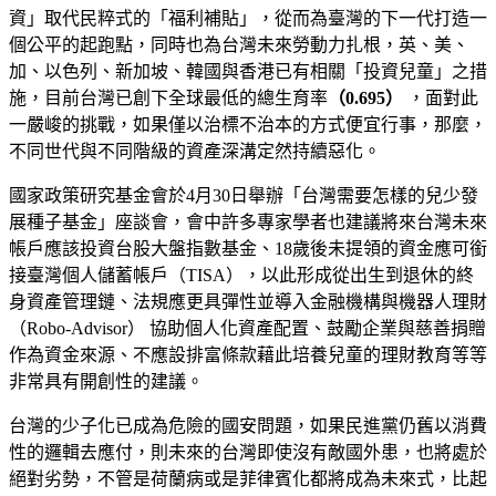
資」取代民粹式的「福利補貼」，從而為臺灣的下一代打造一
個公平的起跑點，同時也為台灣未來勞動力扎根，英、美、
加、以色列、新加坡、韓國與香港已有相關「投資兒童」之措
施，目前台灣已創下全球最低的總生育率
（0.695）
，面對此
一嚴峻的挑戰，如果僅以治標不治本的方式便宜行事，那麼，
不同世代與不同階級的資產深溝定然持續惡化。
國家政策研究基金會於4月30日舉辦「台灣需要怎樣的兒少發
展種子基金」座談會，會中許多專家學者也建議將來台灣未來
帳戶應該投資台股大盤指數基金、18歲後未提領的資金應可銜
接臺灣個人儲蓄帳戶（TISA），以此形成從出生到退休的終
身資產管理鏈、法規應更具彈性並導入金融機構與機器人理財
（Robo-Advisor） 協助個人化資產配置、鼓勵企業與慈善捐贈
作為資金來源、不應設排富條款藉此培養兒童的理財教育等等
非常具有開創性的建議。
台灣的少子化已成為危險的國安問題，如果民進黨仍舊以消費
性的邏輯去應付，則未來的台灣即使沒有敵國外患，也將處於
絕對劣勢，不管是荷蘭病或是菲律賓化都將成為未來式，比起