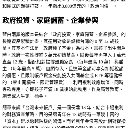
和團式的敲鑼打鼓，一年撒出3,800億元的「政治叫價」。
政府投資、家庭儲蓄、企業參與
藍白兩黨的版本是結合「政府投資、家庭儲蓄、企業參與」的
長期資產累積計畫，其適用對象是設籍台灣的 0 至 12 歲孩
童。其基本作法是「政府種子基金」為根本，當孩子出生開戶
時，政府一次性撥補 5 萬元初始基金，隨後每年再存入 1 萬元
直至 12 歲，搭配相對提撥鼓勵家長 （每年最高 10 萬） 與雇
主 （每年最高 5 萬） 自願存入，且這筆金額可享有扣抵稅額
的優惠，且限制帳戶資金只能投入共同基金或 ETF 等穩健標
的 （禁止開槓桿、限定管理費） ，利用複利效應增值，同時
專款專用，亦即孩子年滿 18 歲後始能動用，作為高等教育、
創業或人生第一桶金。
簡單來說「台灣未來帳戶」是一個長達 18 年、結合市場複利
的財務資產策略，目的是讓青年在 18 歲時有一筆幾十萬的
「資本」足以跨越階級的鴻溝。而老農年金沒有設計相對提撥