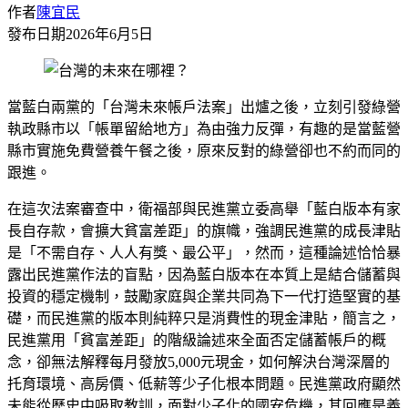
作者
陳宜民
發布日期
2026年6月5日
當藍白兩黨的「台灣未來帳戶法案」出爐之後，立刻引發綠營
執政縣市以「帳單留給地方」為由強力反彈，有趣的是當藍營
縣市實施免費營養午餐之後，原來反對的綠營卻也不約而同的
跟進。
在這次法案審查中，衛福部與民進黨立委高舉「藍白版本有家
長自存款，會擴大貧富差距」的旗幟，強調民進黨的成長津貼
是「不需自存、人人有獎、最公平」，然而，這種論述恰恰暴
露出民進黨作法的盲點，因為藍白版本在本質上是結合儲蓄與
投資的穩定機制，鼓勵家庭與企業共同為下一代打造堅實的基
礎，而民進黨的版本則純粹只是消費性的現金津貼，簡言之，
民進黨用「貧富差距」的階級論述來全面否定儲蓄帳戶的概
念，卻無法解釋每月發放5,000元現金，如何解決台灣深層的
托育環境、高房價、低薪等少子化根本問題。民進黨政府顯然
未能從歷史中吸取教訓，面對少子化的國安危機，其回應是義