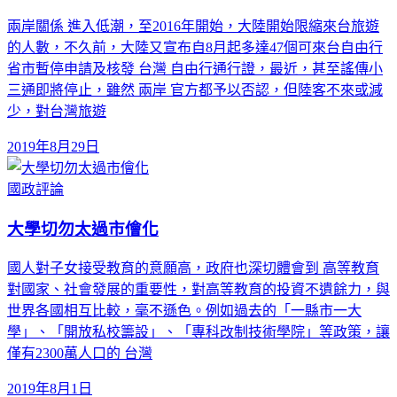
兩岸關係 進入低潮，至2016年開始，大陸開始限縮來台旅遊
的人數，不久前，大陸又宣布自8月起多達47個可來台自由行
省市暫停申請及核發 台灣 自由行通行證，最近，甚至謠傳小
三通即將停止，雖然 兩岸 官方都予以否認，但陸客不來或減
少，對台灣旅遊
2019年8月29日
國政評論
大學切勿太過市儈化
國人對子女接受教育的意願高，政府也深切體會到 高等教育
對國家、社會發展的重要性，對高等教育的投資不遺餘力，與
世界各國相互比較，毫不遜色。例如過去的「一縣市一大
學」、「開放私校籌設」、「專科改制技術學院」等政策，讓
僅有2300萬人口的 台灣
2019年8月1日