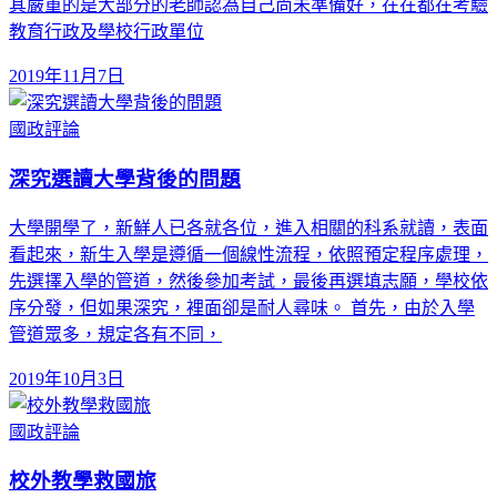
其嚴重的是大部分的老師認為自己尚未準備好，在在都在考驗
教育行政及學校行政單位
2019年11月7日
國政評論
深究選讀大學背後的問題
大學開學了，新鮮人已各就各位，進入相關的科系就讀，表面
看起來，新生入學是遵循一個線性流程，依照預定程序處理，
先選擇入學的管道，然後參加考試，最後再選填志願，學校依
序分發，但如果深究，裡面卻是耐人尋味。 首先，由於入學
管道眾多，規定各有不同，
2019年10月3日
國政評論
校外教學救國旅