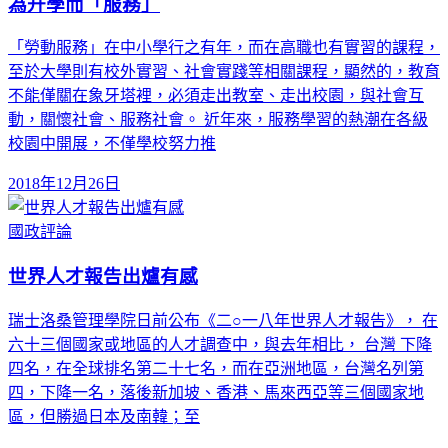
為升學而「服務」
「勞動服務」在中小學行之有年，而在高職也有實習的課程，
至於大學則有校外實習、社會實踐等相關課程，顯然的，教育
不能僅關在象牙塔裡，必須走出教室、走出校園，與社會互
動，關懷社會、服務社會。 近年來，服務學習的熱潮在各級
校園中開展，不僅學校努力推
2018年12月26日
國政評論
世界人才報告出爐有感
瑞士洛桑管理學院日前公布《二○一八年世界人才報告》， 在
六十三個國家或地區的人才調查中，與去年相比， 台灣 下降
四名，在全球排名第二十七名，而在亞洲地區，台灣名列第
四，下降一名，落後新加坡、香港、馬來西亞等三個國家地
區，但勝過日本及南韓；至