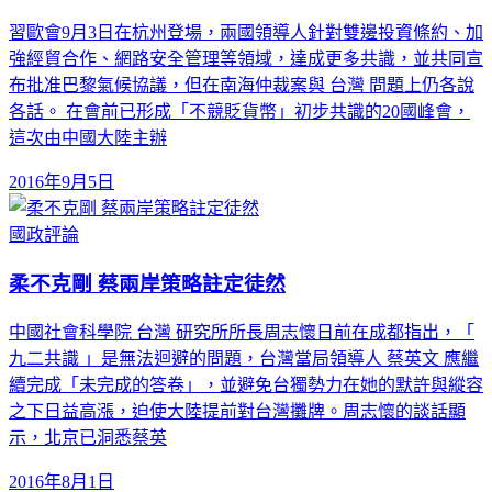
習歐會9月3日在杭州登場，兩國領導人針對雙邊投資條約、加
強經貿合作、網路安全管理等領域，達成更多共識，並共同宣
布批准巴黎氣候協議，但在南海仲裁案與 台灣 問題上仍各說
各話。 在會前已形成「不競貶貨幣」初步共識的20國峰會，
這次由中國大陸主辦
2016年9月5日
國政評論
柔不克剛 蔡兩岸策略註定徒然
中國社會科學院 台灣 研究所所長周志懷日前在成都指出，「
九二共識 」是無法迴避的問題，台灣當局領導人 蔡英文 應繼
續完成「未完成的答卷」，並避免台獨勢力在她的默許與縱容
之下日益高漲，迫使大陸提前對台灣攤牌。周志懷的談話顯
示，北京已洞悉蔡英
2016年8月1日