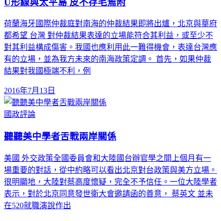
U形線與太平島 皮不存毛焉附
荷蘭海牙國際仲裁庭對南海的仲裁結果即將出爐，北京與華府
都希望 台灣 對仲裁結果表達的立場能符合其利益，或至少不
對其利益構成傷害。我國也應利用此一難得機會，表達台灣應
有的立場，並為我方未來的南海政策定調。 首先，如果仲裁
結果對我國極端不利，例
2016年7月13日
國政評論
聽聽美中學者舌戰兩岸關係
美國 外交政策全國委員會和大陸國台辦官學之間上個月有一
場重要的對話，從中約略可以看出北京對台政策與美方立場。
很明顯地，大陸對蔡高度懷疑，完全不予信任。一位大陸學者
表示，對於北京同意發世衛大會邀請函的善意， 蔡英文 並未
在520就職演說作出