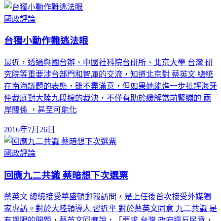
國政評論
台獨小動作難逃法眼
最近，透過與國台辦、中國社科院台研所、北京大學 台灣 研
究院等重要涉台部門和智庫的交流，知道北京對 蔡英文 總統
在南海議題的表態，雖不盡滿意，但如果她能進一步批評海牙
仲裁庭對大陸九段線的裁決，不僅有助於緩解當前緊繃的 兩
岸關係 ，甚至可能化
2016年7月26日
國政評論
回應九二共識 蔡暗想下次選票
蔡英文 總統接受華盛頓郵報訪問，是上任後首次接受外媒獨
家專訪。對於大陸領導人 習近平 對於蔡英文同意 九二共識 是
有期限的問題，蔡英文回應說，「要求 台灣 政府違反民意，