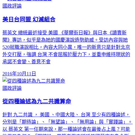
國政評論
美日台同盟 幻滅組合
蔡英文 總統最近接受 美國 《華爾街日報》與日本《讀賣新
聞》專訪，似乎是為她的國慶演說造勢助威。受訪內容與她
520就職演說相比，內容大同小異，唯一的新意只是針對北京
外交打壓，強調 台灣 不會屈服於壓力下，並重申維持現狀的
承諾不會變、善意不會
2016年10月11日
國政評論
從四種論述為九二共識算命
針對 九二共識 ， 美國 、中國大陸、 台灣 至少有四種論述，
分別是「期待論」、「無望論」、「無用論」與「實踐論」。
以 蔡英文 第一任期來說，那一種論述會在最後占上風？可能