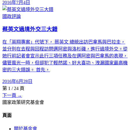
2016年7月4日
國政評論
蔡英文過境外交三大錯
在「英翔專案」代號下， 蔡英文 總統出訪巴拿馬與巴拉圭，
並分別在去程與回程訪問邁阿密與洛杉磯，進行過境外交。從
她行前記者會宣示此行三項任務及在邁阿密與巴拿馬的表現，
儘管風光一時，但卻犯了輕然諾、好大喜功、洩漏國家最高機
密的三大錯誤。 首先，
2016年6月28日
第
1
/
24
頁
下一頁 →
國家政策研究基金會
頁面
關於基金會