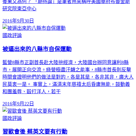
後果又為何？ 「期待論」是筆者用來稱呼美國華府布魯金斯
研究院東亞中心
2016年9月30日
國政評論
被逼出來的八縣市自保運動
藍營8縣市正副首長赴大陸拚經濟，大陸國台辦同意讓利8縣
市，展開正向交流。綠營極盡汙衊之能事，8縣市首長則反擊
時間會證明他們的做法是對的，各是其是，各非其非，廣大人
民莫衷一是。 事實上，滿清末年慈禧太后昏庸無能，鼓動義
和團羞辱、毆打洋人，若干
2016年9月22日
國政評論
習歐會後 蔡英文要有行動