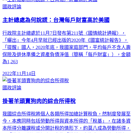
國政評論
主計總處為何說謊：台灣每戶財富高於美國
行政院主計總處於11月7日發布第211號〈國情統計通報〉，
「曬出」今年4月早就已經出版的2020年《國富統計報告》，
「提醒」國人，2020年底，我國家庭部門，平均每戶不含人壽
保險及退休準備之資產負債淨值（簡稱「每戶財富」），金額
為1,263
2022年11月14日
國政評論
掛著羊頭賣狗肉的綜合所得稅
我國綜合所得稅將個人各類所得加總計算稅負，然制度發展至
今，本應同時包括勞動所得與資本所得的「稅基」，在諸多資
本所得分離課稅或分開計稅的情形下，約莫八成為勞動所得，