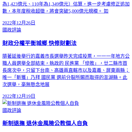
為1,423億元、110年為1,349億元）估算，進一步考慮修正追加
數，本年度稅收超徵，將會突破5,000億元規模。 如
2022年12月26日
國政評論
財政分權平衡城鄉 快修財劃法
隨著延後舉行的嘉義市長選舉昨天完成投票，一一一年地方公
職人員選舉全部結束，執政的 民進黨 「慘敗」，廿二縣市首
長席次中，只留下台南、高雄兩直轄市以及嘉義、屏東兩縣；
唯一「斬獲」乃拜 國民黨 選前分裂所賜而取得的澎湖縣。此
次選舉，毫無懸念地展
2022年12月19日
國政評論
新制退撫 退休金風險公教個人自負