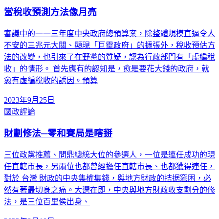
當稅收預測方法像月亮
審議中的一一三年度中央政府總預算案，除整體規模直逼令人
不安的三兆元大關、顯現「巨靈政府」的擴張外，稅收預估方
法的改變，也引來了在野黨的質疑，認為行政部門有「虛編稅
收」的情形。 首先應有的認知是，愈是要花大錢的政府，就
愈有虛編稅收的誘因。預算
2023年9月25日
國政評論
財劃修法─零和賽局是瞎掰
三位政黨推薦、問鼎總統大位的參選人，一位是連任成功的現
任直轄市長，另兩位也都曾經擔任直轄市長、也都獲得連任，
對於 台灣 財政的中央集權集錢，與地方財政的拮据窘困，必
然有著最切身之痛。大選在即，中央與地方財政收支劃分的修
法，是三位百里侯出身、