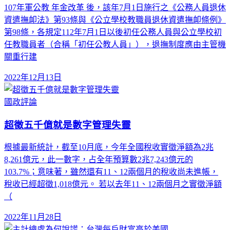
107年軍公教 年金改革 後，該年7月1日施行之《公務人員退休
資遣撫卹法》第93條與《公立學校教職員退休資遣撫卹條例》
第98條，各規定112年7月1日以後初任公務人員與公立學校初
任教職員者（合稱「初任公教人員」），退撫制度應由主管機
關重行建
2022年12月13日
國政評論
超徵五千億就是數字管理失靈
根據最新統計，截至10月底，今年全國稅收實徵淨額為2兆
8,261億元，此一數字，占全年預算數2兆7,243億元的
103.7%；意味著，雖然還有11、12兩個月的稅收尚未進帳，
稅收已經超徵1,018億元。 若以去年11、12兩個月之實徵淨額
（
2022年11月28日