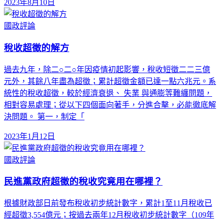
2023年8月10日
國政評論
稅收超徵的解方
過去九年，除二○二○年因疫情初起影響，稅收短徵二二三億
元外，其餘八年盡為超徵；累計超徵金額已達一點六兆元。系
統性的稅收超徵，較於經濟衰退、 失業 與通膨等難纏問題，
相對容易處理；從以下四個面向著手，分進合擊，必能徹底解
決問題。 第一，制定「
2023年1月12日
國政評論
民進黨政府超徵的稅收究竟用在哪裡？
根據財政部日前發布稅收初步統計數字，累計1至11月稅收已
經超徵3,554億元；按過去兩年12月稅收初步統計數字（109年