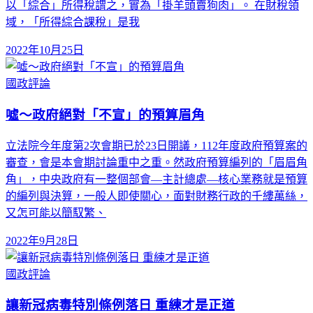
以「綜合」所得稅謂之，實為「掛羊頭賣狗肉」。 在財稅領
域，「所得綜合課稅」是我
2022年10月25日
國政評論
噓～政府絕對「不宣」的預算眉角
立法院今年度第2次會期已於23日開議，112年度政府預算案的
審查，會是本會期討論重中之重。然政府預算編列的「眉眉角
角」，中央政府有一整個部會—主計總處—核心業務就是預算
的編列與決算，一般人即使關心，面對財務行政的千縷萬絲，
又怎可能以簡馭繁、
2022年9月28日
國政評論
讓新冠病毒特別條例落日 重練才是正道