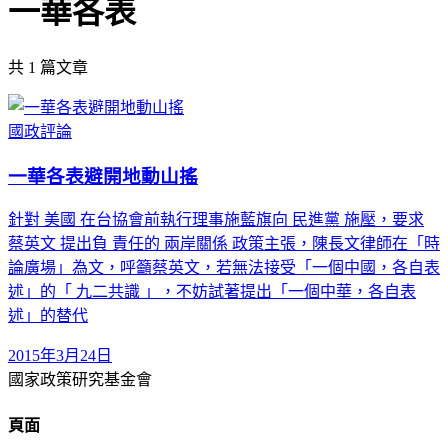
一華各表
共
1
篇文章
國政評論
一華各表避開地動山搖
針對 美國 在台協會前執行理事施藍旗向 民進黨 施壓，要求
蔡英文 提出負 責任的 兩岸關係 政策主張，陳長文律師在「時
論廣場」為文，呼籲蔡英文，若無法接受「一個中國，各自表
述」的「 九二共識 」，不妨試著提出「一個中華，各自表
述」的替代
2015年3月24日
國家政策研究基金會
頁面