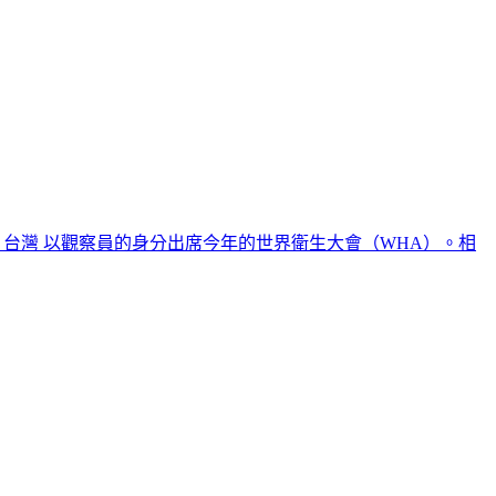
邀請 台灣 以觀察員的身分出席今年的世界衛生大會（WHA）。相