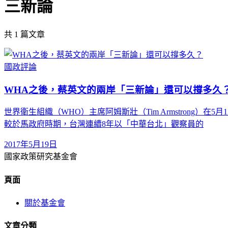
三新論
共
1
篇文章
國政評論
WHA之後，蔡英文的兩岸「三新論」還可以撐多久
世界衛生組織（WHO）主席阿姆斯壯（Tim Armstrong
較於馬政府時期，台灣連續8年以「中華台北」觀察員的
2017年5月19日
國家政策研究基金會
頁面
關於基金會
文章分類