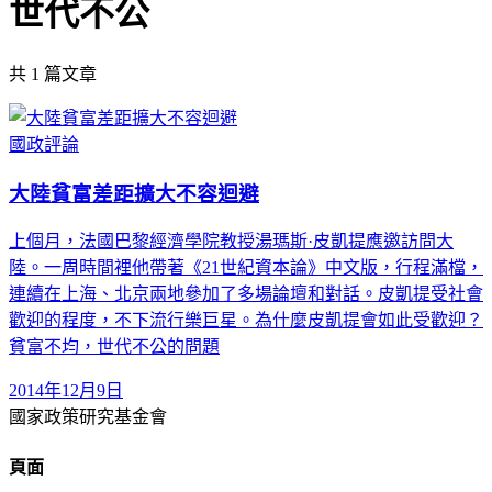
世代不公
共
1
篇文章
國政評論
大陸貧富差距擴大不容迴避
上個月，法國巴黎經濟學院教授湯瑪斯·皮凱提應邀訪問大
陸。一周時間裡他帶著《21世紀資本論》中文版，行程滿檔，
連續在上海、北京兩地參加了多場論壇和對話。皮凱提受社會
歡迎的程度，不下流行樂巨星。為什麼皮凱提會如此受歡迎？
貧富不均，世代不公的問題
2014年12月9日
國家政策研究基金會
頁面