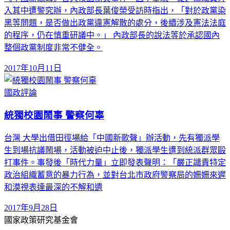
入其中遭警究辦，內政部長葉俊榮受訪時指出，「對於政黨染
黑等問題，是否做出政黨違憲解散的處分，後續涉及憲法法庭
的程序，仍在慎重研議中。」 內政部長的說法等於承認國內
整個政黨制度非常不健全。
2017年10月11日
國政評論
統獨校園鬧事 警察何辜
台灣 大學出借田徑場給「中國新歌聲」辦活動，先有獨派學
生到場抗議鬧場，活動被迫中止後，獨派學生遭到統派群眾毆
打事件。事發後「時代力量」立即發表聲明：「嚴正譴責特定
政治組織蓄意的暴力行為，並對台北市政府警察局的姍姍來遲
和漠視表達最深的不解和遺
2017年9月28日
國家政策研究基金會