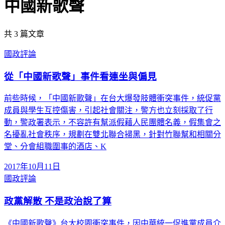
中國新歌聲
共
3
篇文章
國政評論
從「中國新歌聲」事件看連坐與偏見
前些時候，「中國新歌聲」在台大爆發肢體衝突事件，統促黨
成員與學生互控傷害，引起社會關注，警方也立刻採取了行
動，警政署表示，不容許有幫派假藉人民團體名義，假集會之
名擾亂社會秩序，規劃在雙北聯合掃黑，針對竹聯幫和相關分
堂、分會組職圍事的酒店、K
2017年10月11日
國政評論
政黨解散 不是政治說了算
《中國新歌聲》台大校園衝突事件，因中華統一促進黨成員介