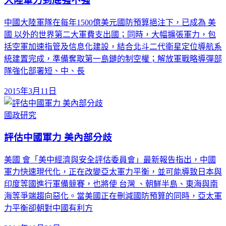
大陸軍力到底強不強
中國大陸軍隊在每年1500億美元國防預算挹注下，已成為 美
國 以外的世界第二大軍費支出國；同時，大幅擴張軍力，包
括空軍加速指管及信息化建設，結合北斗二代衛星定位導航系
統建置完成，準備奪取第一島鏈的制空權；解放軍戰略導彈部
隊強化部署短、中、長
2015年3月11日
國政研究
評估中國軍力 美內部分歧
美國 會「美中經濟與安全評估委員會」最新報告指出，中國
軍力快速現代化，正在改變亞太軍力平衡，並可能導致日本與
印度等國進行軍備競賽，也將使 台灣 、朝鮮半島、東海與南
海等爭端趨向惡化。當美國正在刪減國防預算的同時，亞太軍
力平衡卻朝對中國有利方