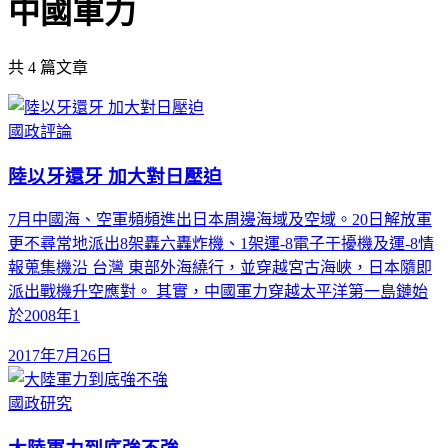
中國軍力
共
4
篇文章
國政評論
陸以牙還牙 加大對日壓迫
7月中國海、空軍頻頻進出日本周邊海域及空域。20日解放軍
更不尋常地派出8架轟六轟炸機、1架運-8電子干擾機及運-8情
報蒐集機沿 台灣 東部外海繞行，並穿越宮古海峽，日本隨即
派出戰機升空應對。 其實，中國軍力穿越太平洋第一島鏈始
於2008年1
2017年7月26日
國政研究