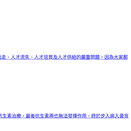
爆大家討論有關台灣人才出走、人才流失、人才培育及人才供給的嚴重問題。因為大家都
抗生素治療，最後抗生素再也無法發揮作用，終於步入病入膏肓