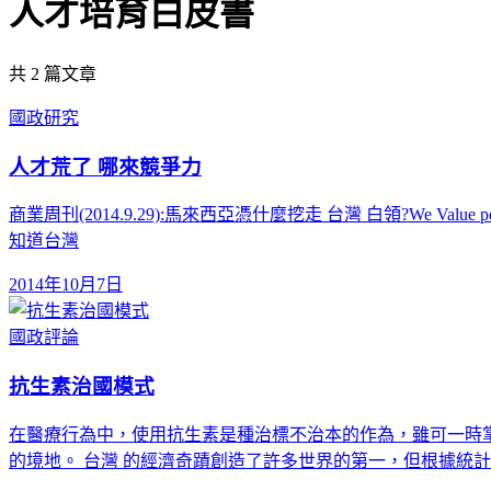
人才培育白皮書
共
2
篇文章
國政研究
人才荒了 哪來競爭力
商業周刊(2014.9.29):馬來西亞憑什麼挖走 台灣 白領?We Val
知道台灣
2014年10月7日
國政評論
抗生素治國模式
在醫療行為中，使用抗生素是種治標不治本的作為，雖可一時
的境地。 台灣 的經濟奇蹟創造了許多世界的第一，但根據統