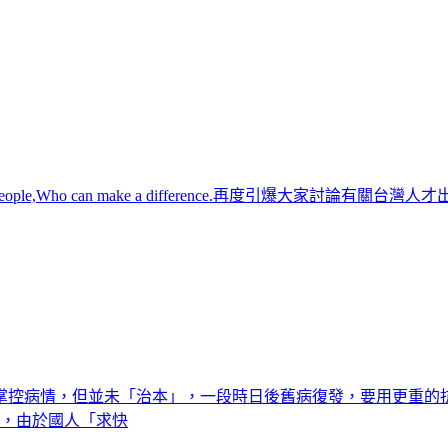
ue people,Who can make a difference.再度引
掌控病情，但並未「治本」，一段時日後舊病復發，要用更重的
計，由於國人「求快