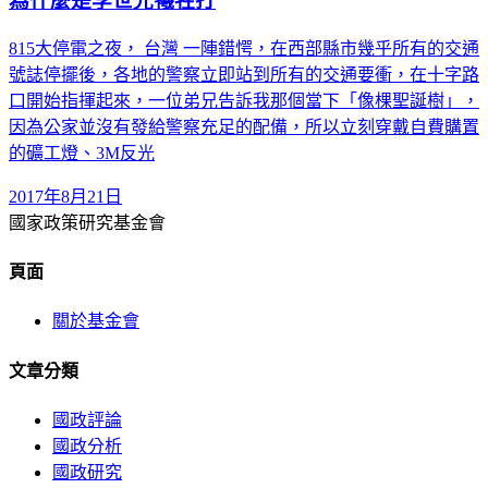
為什麼是李世光犧牲打
815大停電之夜， 台灣 一陣錯愕，在西部縣市幾乎所有的交通
號誌停擺後，各地的警察立即站到所有的交通要衝，在十字路
口開始指揮起來，一位弟兄告訴我那個當下「像棵聖誕樹」，
因為公家並沒有發給警察充足的配備，所以立刻穿戴自費購置
的礦工燈、3M反光
2017年8月21日
國家政策研究基金會
頁面
關於基金會
文章分類
國政評論
國政分析
國政研究