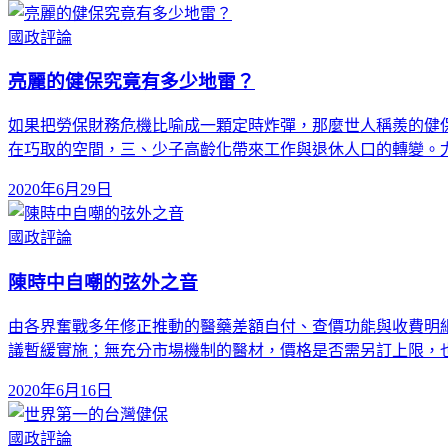
國政評論
亮麗的健保究竟有多少地雷？
如果把勞保財務危機比喻成一顆定時炸彈，那麼世人稱羨的健
在巧取的空間，三、少子高齡化帶來工作與退休人口的轉變。
2020年6月29日
國政評論
陳時中自嘲的弦外之音
由各界奮戰多年修正推動的醫藥差額自付、查價功能與收費明
議暫緩實施；無充分市場機制的醫材，價格是否需另訂上限，
2020年6月16日
國政評論