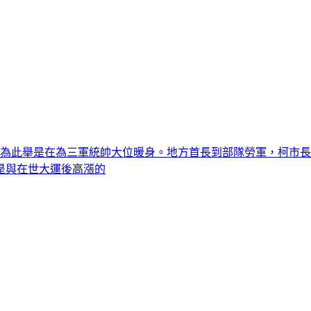
認為此舉是在為三軍統帥大位暖身。地方首長到部隊勞軍，柯市
是與在世大運後高漲的