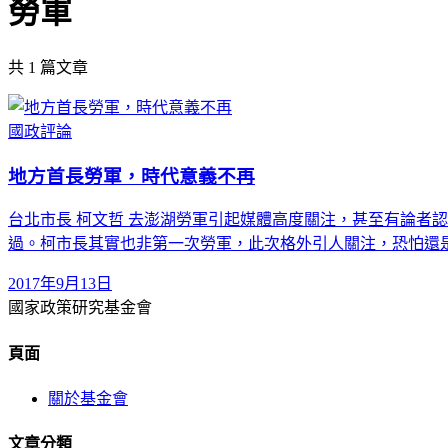
勞軍
共
1
篇文章
國政評論
地方首長勞軍，時代意義不再
台北市長 柯文哲 去澎湖勞軍引起媒體高度關注，甚至有論者
過。柯市長其實也非第一次勞軍，此次格外引人關注，恐怕還
2017年9月13日
國家政策研究基金會
頁面
關於基金會
文章分類