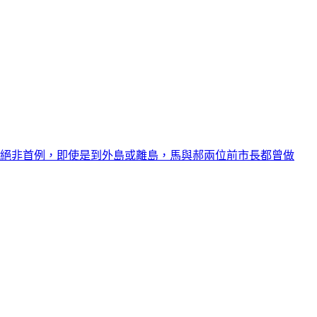
長絕非首例，即使是到外島或離島，馬與郝兩位前市長都曾做