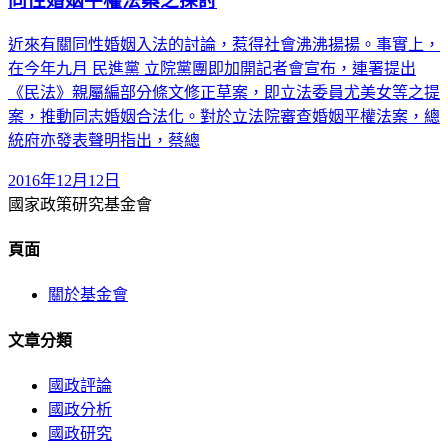
同性婚姻平權法案之探討
近來有關同性婚姻入法的討論，惹得社會沸沸揚揚。事實上，
在今年九月 民進黨 立院黨團即加開記者會宣布，連署提出
《民法》親屬編部分條文修正草案，即立法委員尤美女等之提
案，推動同志婚姻合法化。對於立法院審查婚姻平權法案，總
統府亦發表聲明指出，蔡總
2016年12月12日
國家政策研究基金會
頁面
關於基金會
文章分類
國政評論
國政分析
國政研究