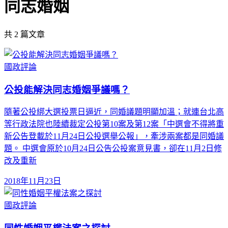
同志婚姻
共
2
篇文章
國政評論
公投能解決同志婚姻爭議嗎？
隨著公投綁大選投票日逼近，同婚議題明顯加溫；就連台北高
等行政法院也陸續裁定公投第10案及第12案「中選會不得將重
新公告登載於11月24日公投選舉公報」，牽涉兩案都是同婚議
題。 中選會原於10月24日公告公投案意見書，卻在11月2日修
改及重新
2018年11月23日
國政評論