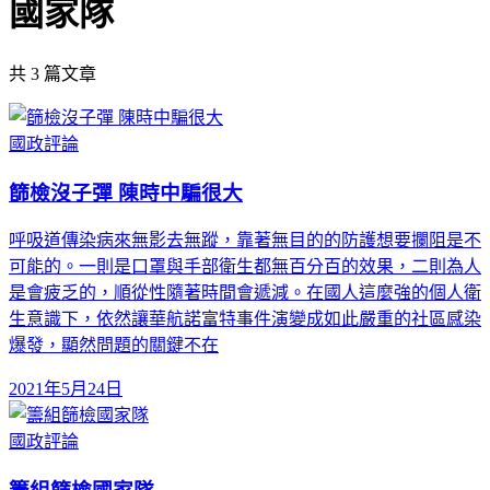
國家隊
共
3
篇文章
國政評論
篩檢沒子彈 陳時中騙很大
呼吸道傳染病來無影去無蹤，靠著無目的的防護想要攔阻是不
可能的。一則是口罩與手部衛生都無百分百的效果，二則為人
是會疲乏的，順從性隨著時間會遞減。在國人這麼強的個人衛
生意識下，依然讓華航諾富特事件演變成如此嚴重的社區感染
爆發，顯然問題的關鍵不在
2021年5月24日
國政評論