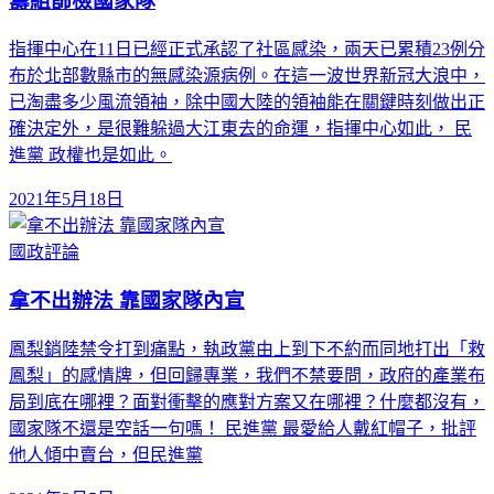
籌組篩檢國家隊
指揮中心在11日已經正式承認了社區感染，兩天已累積23例分
布於北部數縣市的無感染源病例。在這一波世界新冠大浪中，
已淘盡多少風流領袖，除中國大陸的領袖能在關鍵時刻做出正
確決定外，是很難躲過大江東去的命運，指揮中心如此， 民
進黨 政權也是如此。
2021年5月18日
國政評論
拿不出辦法 靠國家隊內宣
鳳梨銷陸禁令打到痛點，執政黨由上到下不約而同地打出「救
鳳梨」的感情牌，但回歸專業，我們不禁要問，政府的產業布
局到底在哪裡？面對衝擊的應對方案又在哪裡？什麼都沒有，
國家隊不還是空話一句嗎！ 民進黨 最愛給人戴紅帽子，批評
他人傾中賣台，但民進黨