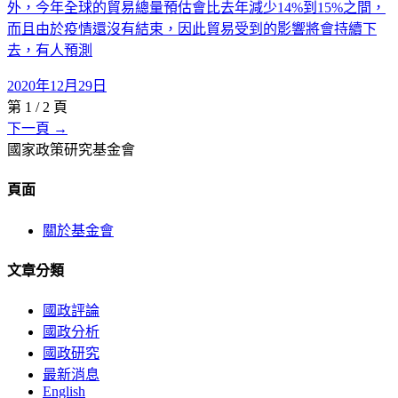
外，今年全球的貿易總量預估會比去年減少14%到15%之間，
而且由於疫情還沒有結束，因此貿易受到的影響將會持續下
去，有人預測
2020年12月29日
第
1
/
2
頁
下一頁 →
國家政策研究基金會
頁面
關於基金會
文章分類
國政評論
國政分析
國政研究
最新消息
English