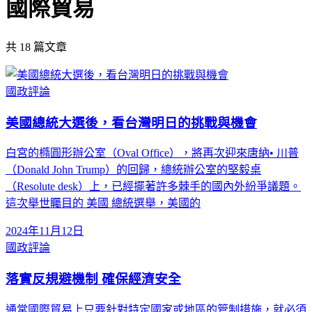
國際貿易
共
18
篇文章
國政評論
美國總統大選後，看台灣明日的挑戰與機會
白宮的橢圓形辦公室（Oval Office），將再次迎來唐納• 川普
（Donald John Trump）的回歸，總統辦公室的堅毅桌
（Resolute desk）上，已經擺著許多棘手的國內外紛爭議題。
這次舉世矚目的 美國 總統選舉，美國的
2024年11月12日
國政評論
落實反規避機制 確保經濟安全
通常國際貿易上只要針對特定國家或地區的管制措施，就必須