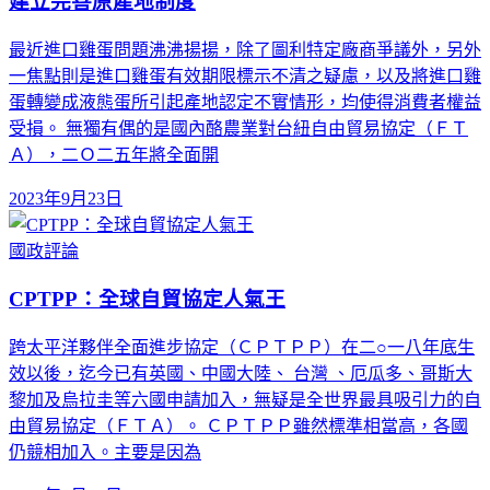
建立完善原產地制度
最近進口雞蛋問題沸沸揚揚，除了圖利特定廠商爭議外，另外
一焦點則是進口雞蛋有效期限標示不清之疑慮，以及將進口雞
蛋轉變成液態蛋所引起產地認定不實情形，均使得消費者權益
受損。 無獨有偶的是國內酪農業對台紐自由貿易協定（ＦＴ
Ａ），二Ｏ二五年將全面開
2023年9月23日
國政評論
CPTPP：全球自貿協定人氣王
跨太平洋夥伴全面進步協定（ＣＰＴＰＰ）在二○一八年底生
效以後，迄今已有英國、中國大陸、 台灣 、厄瓜多、哥斯大
黎加及烏拉圭等六國申請加入，無疑是全世界最具吸引力的自
由貿易協定（ＦＴＡ）。 ＣＰＴＰＰ雖然標準相當高，各國
仍競相加入。主要是因為