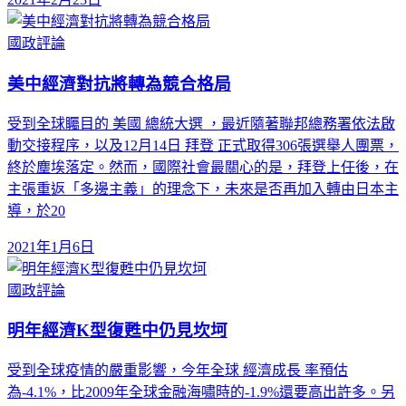
國政評論
美中經濟對抗將轉為競合格局
受到全球矚目的 美國 總統大選 ，最近隨著聯邦總務署依法啟
動交接程序，以及12月14日 拜登 正式取得306張選舉人團票，
終於塵埃落定。然而，國際社會最關心的是，拜登上任後，在
主張重返「多邊主義」的理念下，未來是否再加入轉由日本主
導，於20
2021年1月6日
國政評論
明年經濟K型復甦中仍見坎坷
受到全球疫情的嚴重影響，今年全球 經濟成長 率預估
為-4.1%，比2009年全球金融海嘯時的-1.9%還要高出許多。另