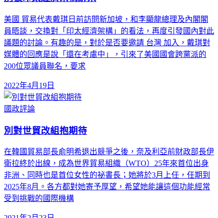
美國 貿易代表戴琪日前訪問新加坡，和李顯龍總理及內閣閣
員晤談，交換對「印太經濟架構」的看法，再度引發國內對此
議題的討論。有趣的是，對於是否要邀請 台灣 加入，戴琪對
媒體的回應是說「還在考慮中」，引來了美國國會跨黨派的
200位眾議員聯名，要求
2022年4月19日
國政評論
別對世貿改組抱期待
在韓國貿易部長俞明希退出競爭之後，奈及利亞前財政部長伊
衛拉終於出線，成為世界貿易組織（WTO）25年來首位出身
非洲、同時也是首位女性的祕書長；她將於3月上任，任期到
2025年8月。各方都對她寄予厚望，希望她能讓這個功能經常
受到挑戰的國際機構
2021年2月23日