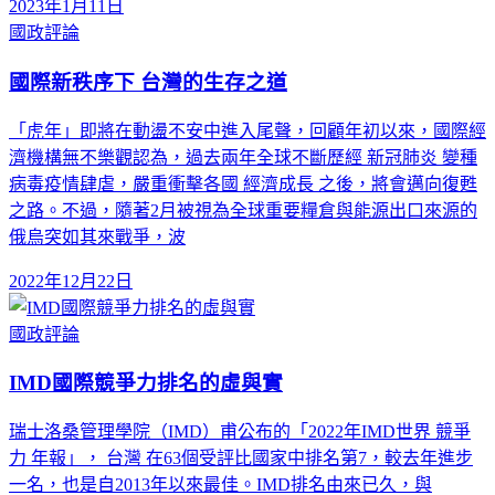
2023年1月11日
國政評論
國際新秩序下 台灣的生存之道
「虎年」即將在動盪不安中進入尾聲，回顧年初以來，國際經
濟機構無不樂觀認為，過去兩年全球不斷歷經 新冠肺炎 變種
病毒疫情肆虐，嚴重衝擊各國 經濟成長 之後，將會邁向復甦
之路。不過，隨著2月被視為全球重要糧倉與能源出口來源的
俄烏突如其來戰爭，波
2022年12月22日
國政評論
IMD國際競爭力排名的虛與實
瑞士洛桑管理學院（IMD）甫公布的「2022年IMD世界 競爭
力 年報」， 台灣 在63個受評比國家中排名第7，較去年進步
一名，也是自2013年以來最佳。IMD排名由來已久，與