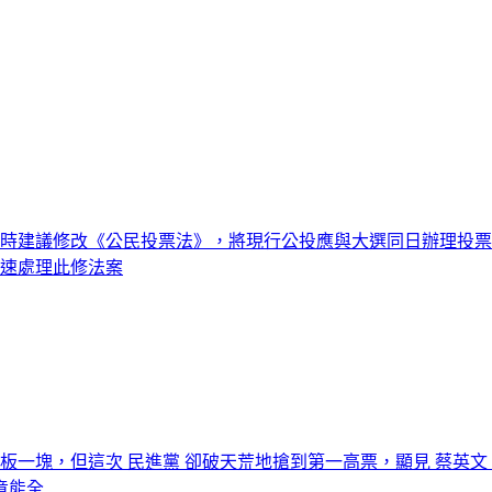
告時建議修改《公民投票法》，將現行公投應與大選同日辦理投
盡速處理此修法案
板一塊，但這次 民進黨 卻破天荒地搶到第一高票，顯見 蔡英文 
竟能全