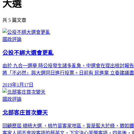
大選
共
5
篇文章
國政評論
公投不綁大選會更亂
由於 九合一選舉 時公投發生諸多亂象，中選會在提出檢討報
將「不必然」與大選同日進行投票。日前有 民進黨 立委建議
2019年1月17日
國政評論
北部客庄首次變天
回顧歷屆 總統大選 ，桃竹苗客家地區，皆是藍大於綠，猶如鐵
客家人卻不會說客語的蔡英文，下定決心苦學客語，四年後，