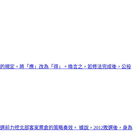
票的規定，將「應」改為「得」。換言之，若修法完成後，公投
選前力挖北部客家票倉的策略奏效。 據說，2012敗選後，身為