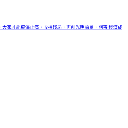
大家才能療傷止痛，收拾殘局，再創光明前景，期待 經濟成