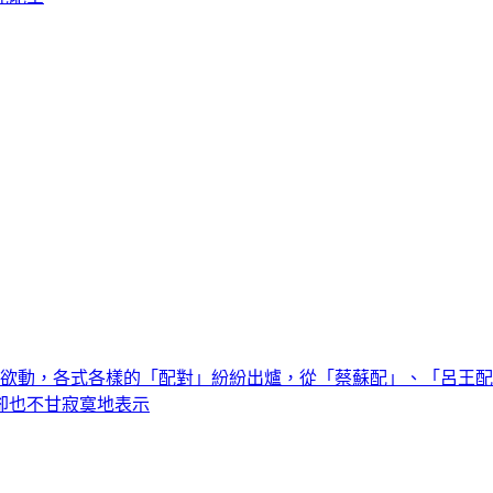
蠢欲動，各式各樣的「配對」紛紛出爐，從「蔡蘇配」、「呂王
卻也不甘寂寞地表示