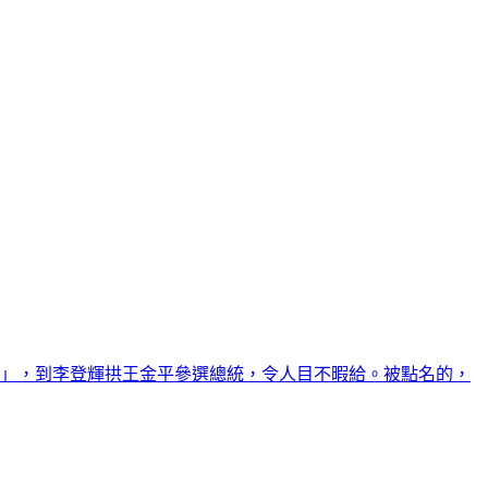
配」，到李登輝拱王金平參選總統，令人目不暇給。被點名的，