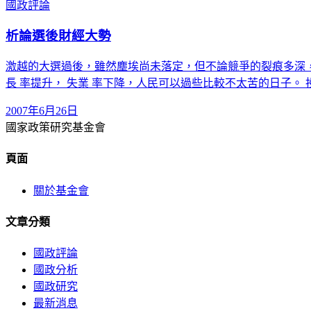
國政評論
析論選後財經大勢
激越的大選過後，雖然塵埃尚未落定，但不論競爭的裂痕多深
長 率提升， 失業 率下降，人民可以過些比較不太苦的日子。
2007年6月26日
國家政策研究基金會
頁面
關於基金會
文章分類
國政評論
國政分析
國政研究
最新消息