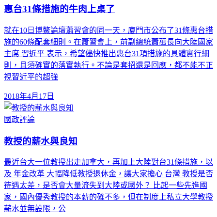
惠台31條措施的牛肉上桌了
就在10日博鰲論壇蕭習會的同一天，廈門市公布了31條惠台措
施的60條配套細則。在蕭習會上，前副總統蕭萬長向大陸國家
主席 習近平 表示，希望儘快推出惠台31項措施的具體實行細
則，且須確實的落實執行。不論是套招還是回應，都不能不正
視習近平的超強
2018年4月17日
國政評論
教授的薪水與良知
最近台大一位教授出走加拿大，再加上大陸對台31條措施，以
及 年金改革 大幅降低教授退休金，讓大家擔心 台灣 教授是否
待遇太差，是否會大量流失到大陸或國外？ 比起一些先進國
家，國內優秀教授的本薪的確不多，但在制度上私立大學教授
薪水並無設限，公