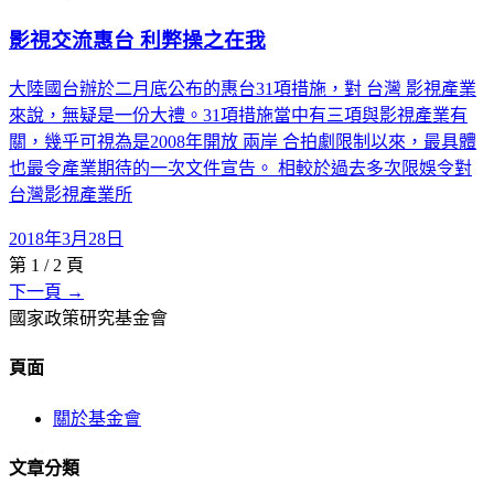
影視交流惠台 利弊操之在我
大陸國台辦於二月底公布的惠台31項措施，對 台灣 影視產業
來說，無疑是一份大禮。31項措施當中有三項與影視產業有
關，幾乎可視為是2008年開放 兩岸 合拍劇限制以來，最具體
也最令產業期待的一次文件宣告。 相較於過去多次限娛令對
台灣影視產業所
2018年3月28日
第
1
/
2
頁
下一頁 →
國家政策研究基金會
頁面
關於基金會
文章分類