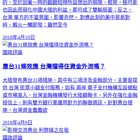
的。至於因著一時的齟齬短視所設想出的侷限、框架，極可能
也因此而弱化中國大陸的利益，那可成了雙輸局面；反之，
台灣 單方的不當意圖，影響亦然。 對應此刻的美中貿易對
峙，戰火一觸即發；雖然至今
2018年4月10日
國政評論
惠台31條效應 台灣擋得住資金外流嗎？
大陸發布惠台31項措施，其中有三項涉及金融部分，主要是提
供 台灣 民眾小額支付服務，如有 兩岸 電子支付機構互設據點
或市場准入、台灣金融機構發行大陸銀聯卡，另外在強化金融
授信上，則有雙方銀行業運用對方的聯徵資訊。針對惠台措
施，台灣資金蠢蠢欲
2018年4月9日
國政評論