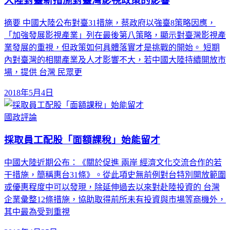
大陸對臺新措施對臺灣影視政策的影響
摘要 中國大陸公布對臺31措施，蔡政府以強臺8策略因應，
「加強發展影視產業」列在最後第八策略，顯示對臺灣影視產
業發展的重視，但政策如何具體落實才是挑戰的開始。 短期
內對臺灣的相關產業及人才影響不大，若中國大陸持續開放市
場，提供 台灣 民眾更
2018年5月4日
國政評論
採取員工配股「面額課稅」始能留才
中國大陸近期公布：《關於促進 兩岸 經濟文化交流合作的若
干措施，簡稱惠台31條》。從此項史無前例對台特別開放範圍
或優惠程度中可以發現，除延伸過去以來對赴陸投資的 台灣
企業彙整12條措施，協助取得前所未有投資與市場等商機外，
其中最為受到重視