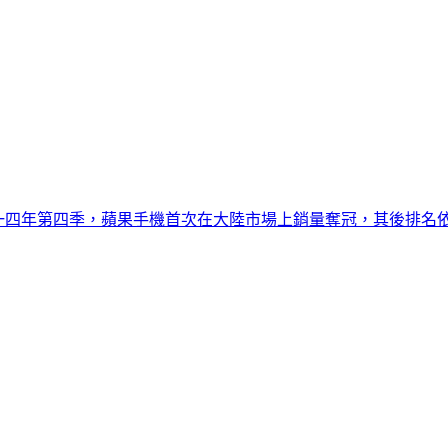
一四年第四季，蘋果手機首次在大陸市場上銷量奪冠，其後排名依次為小