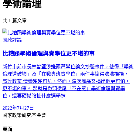
學術論理
共
1
篇文章
國政評論
比糟蹋學術倫理與賣學位更不堪的事
新竹市前市長林智堅涉嫌兩篇學位論文抄襲事件，使得「學術
倫理遭破壞」及「在職專班賣學位」兩件事搞得沸沸揚揚，
高等教育 清譽岌岌可危。然而，這次風暴又揭出個更可怕，
更不堪的事。 那就是徹頭徹尾「不在意」學術倫理與賣學
位，還要硬拗瞎扯什麼選舉抹
2022年7月27日
國家政策研究基金會
頁面