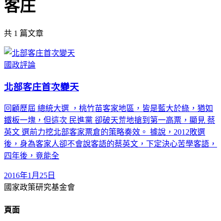
客庄
共
1
篇文章
國政評論
北部客庄首次變天
回顧歷屆 總統大選 ，桃竹苗客家地區，皆是藍大於綠，猶如
鐵板一塊，但這次 民進黨 卻破天荒地搶到第一高票，顯見 蔡
英文 選前力挖北部客家票倉的策略奏效。 據說，2012敗選
後，身為客家人卻不會說客語的蔡英文，下定決心苦學客語，
四年後，竟能全
2016年1月25日
國家政策研究基金會
頁面