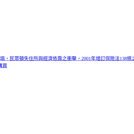
倒塌，民眾頓失住所與經濟依靠之衝擊，2001年增訂保險法138
購買