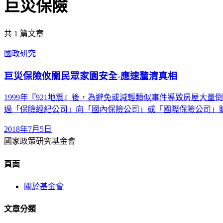
巨災保險
共
1
篇文章
國政研究
巨災保險攸關民眾家園安全-應速釐清真相
1999年『921地震』後，為避免或減輕類似事件導致房屋大量
過「保險經紀公司」向「國內保險公司」或「國際保險公司」
2018年7月5日
國家政策研究基金會
頁面
關於基金會
文章分類