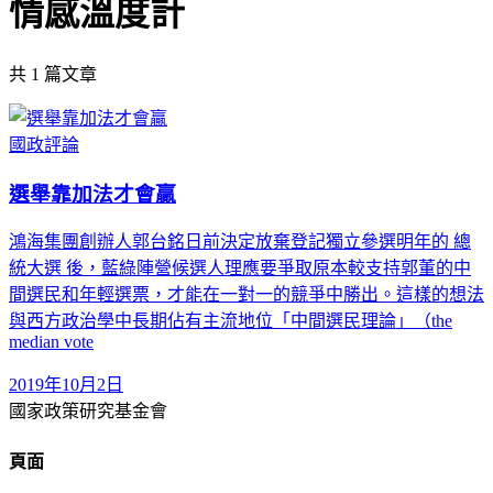
情感溫度計
共
1
篇文章
國政評論
選舉靠加法才會贏
鴻海集團創辦人郭台銘日前決定放棄登記獨立參選明年的 總
統大選 後，藍綠陣營候選人理應要爭取原本較支持郭董的中
間選民和年輕選票，才能在一對一的競爭中勝出。這樣的想法
與西方政治學中長期佔有主流地位「中間選民理論」（the
median vote
2019年10月2日
國家政策研究基金會
頁面