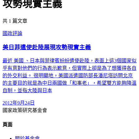
攻勢現實主義
共
1
篇文章
國政評論
美日菲遣使赴陸展現攻勢現實主義
最近 美國 、日本與菲律賓紛紛遣使赴陸，表面上這3個國家似
乎有意對他們的行為表示歉意，但實際上卻是為了想獲得各自
的外交利益。 很明顯地，美國派遣國防部長潘尼塔訪問北京
的主要目的就是為中日兩國做「和事老」，希望雙方能夠降溫
自制，並指大陸與日本
2012年9月24日
國家政策研究基金會
頁面
關於基金會