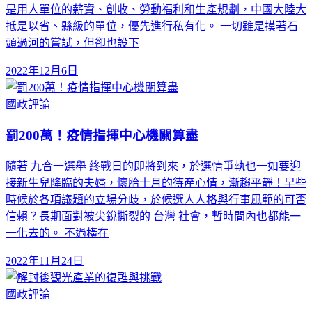
是用人單位的薪資、創收、勞動福利和生產規劃，中國大陸大
抵是以省、縣級的單位，優先進行私有化。 一切雖是摸著石
頭過河的嘗試，但卻也設下
2022年12月6日
國政評論
罰200萬！疫情指揮中心機關算盡
隨著 九合一選舉 終戰日的即將到來，於選情爭執也一如要迎
接新生兒降臨的夫婦，懷胎十月的待產心情，漸趨平靜！早些
時候於各項議題的立場分歧，於候選人人格與行事風範的可否
信賴？長期面對被尖銳撕裂的 台灣 社會，暫時間內也都能一
一化去的。 不過橫在
2022年11月24日
國政評論