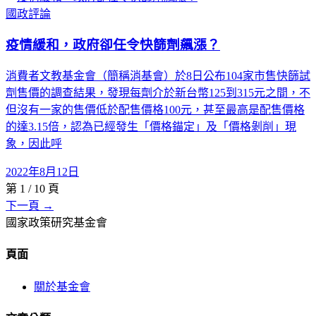
國政評論
疫情緩和，政府卻任令快篩劑飆漲？
消費者文教基金會（簡稱消基會）於8日公布104家市售快篩試
劑售價的調查結果，發現每劑介於新台幣125到315元之間，不
但沒有一家的售價低於配售價格100元，甚至最高是配售價格
的達3.15倍，認為已經發生「價格錨定」及「價格剝削」現
象，因此呼
2022年8月12日
第
1
/
10
頁
下一頁 →
國家政策研究基金會
頁面
關於基金會