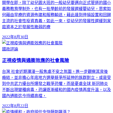
開學在即，除了幼兒園大班的一般幼兒要邁向正式管道的國小
義務教育學制外，也有一批學齡前的發展遲緩嬰幼兒，思索如
何藉由早療的資源佈建和服務輸送，藉此達到停損設置和回歸
主流的社會性投資真義，如此一來，從幼兒的發展性遲緩到家
庭資本之於發展性脆弱的療
2022年8月30日
國政評論
正視疫情與通膨效應的社會風險
台灣 社會近期瀰漫一股焦慮不安之氛圍。進一步觀察其背後
癥結，並非擔心年底地方選舉競爭所延伸的族群對立，或是受
到中共武力擾台所爆發之戰爭恐懼，而是憂慮全球 新冠肺炎
不斷出現變種病毒，恐讓逐漸緩和的國內疫情再度升溫，以及
國內通膨迄今持續高檔，
2022年8月22日