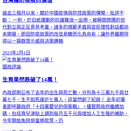
台灣邊防檢疫的價值
過去三個月以來，關於中國疫情與防控政策的傳聞、批評不
斷： 一則，於白紙運動的抗議聲浪一出現，被瞬間燃爆的世
代對立與正反意見考量，諸多的規範矛盾與官民理性對話都尚
未開展，即因防疫政策的改弦易轍而化為烏有；讓外界雖期待
得以一窺群眾示威與決策邏輯
2023年2月1日
國政評論
生育果然跌破了14萬！
內政部剛公布了去年的出生與死亡數，分別為十三萬九千與廿
萬七千，生不如死達近七萬人，這當然創了紀錄！ 去年初筆
者即呼籲政府「十四萬嬰兒的保衛戰」，儘管蔡政府繼續加
碼，包括育兒津貼上調到每月五千元與增加人工生殖的補助，
今年開始免除排富條款等，仍