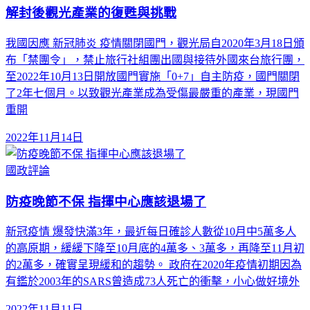
解封後觀光產業的復甦與挑戰
我國因應 新冠肺炎 疫情關閉國門，觀光局自2020年3月18日頒
布「禁團令」，禁止旅行社組團出國與接待外國來台旅行團，
至2022年10月13日開放國門實施「0+7」自主防疫，國門關閉
了2年七個月。以致觀光產業成為受傷最嚴重的產業，現國門
重開
2022年11月14日
國政評論
防疫晚節不保 指揮中心應該退場了
新冠疫情 爆發快滿3年，最近每日確診人數從10月中5萬多人
的高原期，緩緩下降至10月底的4萬多、3萬多，再降至11月初
的2萬多，確實呈現緩和的趨勢。 政府在2020年疫情初期因為
有鑑於2003年的SARS曾造成73人死亡的衝擊，小心做好境外
2022年11月11日