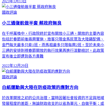
2023年1月13日
國政評論
小三通復航做半套 蔡政府無良
在千呼萬喚中，行政院終於宣布開放小三通，開放的主要內容
包括於春節前後兩周實施、旅客只限金馬民眾及大陸籍配偶、
金門每天最多只能1班，而馬祖最多只限每周2班。至於未來小
三通的安排則視春節開放的執行效果再進行滾動檢討。此政策
宣布後立即遭到各方責難
2022年12月29日
國政評論
白紙運動與大陸在防疫政策的應對方向
於改革開放之初的公共治理，當時因著社會投資的不足與地域
發展程度的差距，無論財政收支的以省為單元、自做平衡；或