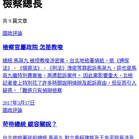
檢察總長
共
9
篇文章
國政評論
檢察官屬政院 怎是教唆
總統 馬英九 被控教唆涉密案，台北地檢署偵結，依《通保
法》、《個資法》、《刑法》洩密等罪起訴馬英九，這也是馬
英九繼特別費案後，再遭起訴案件。 因此案影響重大，北檢
記者會上特別花了許多時間說明偵辦及起訴原由，但反而引人
疑惑，「難道只有偵辦檢察
2017年3月17日
國政評論
苛待總統 縱容關說？
台北地檢署就前總統 馬英九 對立委柯建銘及王金平院長涉及