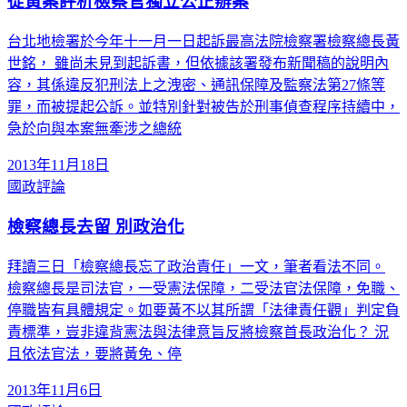
從黃案評析檢察官獨立公正辦案
台北地檢署於今年十一月一日起訴最高法院檢察署檢察總長黃
世銘， 雖尚未見到起訴書，但依據該署發布新聞稿的說明內
容，其係違反犯刑法上之洩密、通訊保障及監察法第27條等
罪，而被提起公訴。並特別針對被告於刑事偵查程序持續中，
急於向與本案無牽涉之總統
2013年11月18日
國政評論
檢察總長去留 別政治化
拜讀三日「檢察總長忘了政治責任」一文，筆者看法不同。
檢察總長是司法官，一受憲法保障，二受法官法保障，免職、
停職皆有具體規定。如要黃不以其所謂「法律責任觀」判定負
責標準，豈非違背憲法與法律意旨反將檢察首長政治化？ 況
且依法官法，要將黃免、停
2013年11月6日