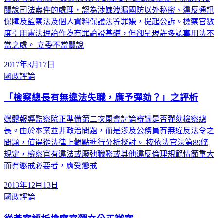
關說司法案件的處理，認為涉嫌洩漏國防以外秘密、違反通訊
保障及監察法及個人資料保護法等罪嫌，提起公訴。檢察官數
度引用憲法理論作為有罪論證基礎，但卻呈現許多認事用法不
當之處。 立委不當關說
2017年3月17日
國政評論
「檢察總長有無違法失職，應予彈劾？」之評析
媒體報導監察院正準備第二次開會討論審議是否彈劾檢察總
長。由於本案並非政治問題，而是涉及公務員有無違反法令之
問題，值得從法律上觀點進行分析探討。 按依法官法第89條
規定，檢察官有違法或廢弛職務或其他違反倫理規範情節重大
而有懲戒必要者，應受懲戒
2013年12月13日
國政評論