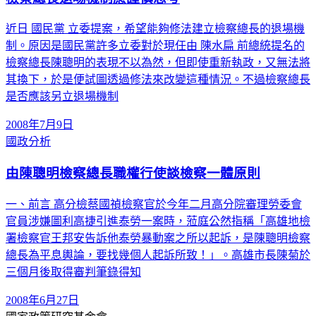
近日 國民黨 立委提案，希望能夠修法建立檢察總長的退場機
制。原因是國民黨許多立委對於現任由 陳水扁 前總統提名的
檢察總長陳聰明的表現不以為然，但即使重新執政，又無法將
其換下，於是便試圖透過修法來改變這種情況。不過檢察總長
是否應該另立退場機制
2008年7月9日
國政分析
由陳聰明檢察總長職權行使談檢察一體原則
一、前言 高分檢蔡國禎檢察官於今年二月高分院審理勞委會
官員涉嫌圖利高捷引進泰勞一案時，蒞庭公然指稱「高雄地檢
署檢察官王邦安告訴他泰勞暴動案之所以起訴，是陳聰明檢察
總長為平息輿論，要找幾個人起訴所致！」。高雄市長陳菊於
三個月後取得審判筆錄得知
2008年6月27日