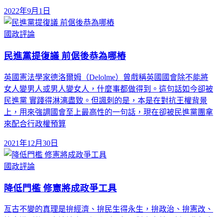
2022年9月1日
國政評論
民進黨提復議 前倨後恭為哪樁
英國憲法學家德洛爾姆（Delolme）曾戲稱英國國會除不能將
女人變男人或男人變女人，什麼事都做得到。這句話如今卻被
民進黨 實踐得淋漓盡致。但諷刺的是，本是在對抗王權背景
上，用來強調國會至上最高性的一句話，現在卻被民進黨團拿
來配合行政權預算
2021年12月30日
國政評論
降低門檻 修憲將成政爭工具
亙古不變的真理是拚經濟、拚民生得永生，拚政治、拚憲改、