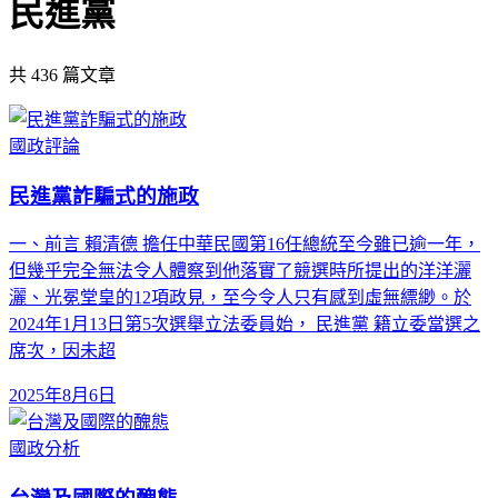
民進黨
共
436
篇文章
國政評論
民進黨詐騙式的施政
一、前言 賴清德 擔任中華民國第16任總統至今雖已逾一年，
但幾乎完全無法令人體察到他落實了競選時所提出的洋洋灑
灑、光冕堂皇的12項政見，至今令人只有感到虛無縹緲。於
2024年1月13日第5次選舉立法委員始， 民進黨 籍立委當選之
席次，因未超
2025年8月6日
國政分析