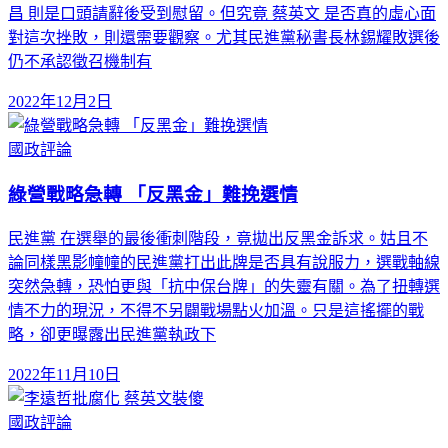
昌 則是口頭請辭後受到慰留。但究竟 蔡英文 是否真的虛心面
對這次挫敗，則還需要觀察。尤其民進黨秘書長林錫耀敗選後
仍不承認徵召機制有
2022年12月2日
國政評論
綠營戰略急轉 「反黑金」難挽選情
民進黨 在選舉的最後衝刺階段，竟拋出反黑金訴求。姑且不
論同樣黑影幢幢的民進黨打出此牌是否具有說服力，選戰軸線
突然急轉，恐怕更與「抗中保台牌」的失靈有關。為了扭轉選
情不力的現況，不得不另闢戰場點火加溫。只是這搖擺的戰
略，卻更曝露出民進黨執政下
2022年11月10日
國政評論