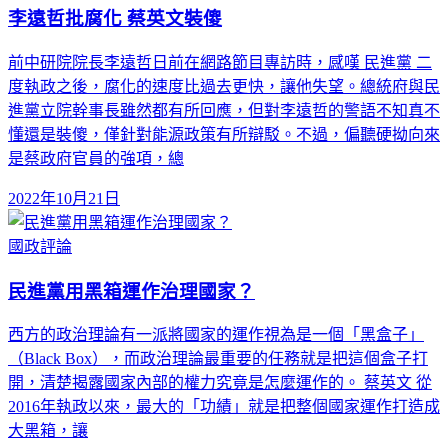
李遠哲批腐化 蔡英文裝傻
前中研院院長李遠哲日前在網路節目專訪時，感嘆 民進黨 二
度執政之後，腐化的速度比過去更快，讓他失望。總統府與民
進黨立院幹事長雖然都有所回應，但對李遠哲的警語不知真不
懂還是裝傻，僅針對能源政策有所辯駁。不過，偏聽硬拗向來
是蔡政府官員的強項，總
2022年10月21日
國政評論
民進黨用黑箱運作治理國家？
西方的政治理論有一派將國家的運作視為是一個「黑盒子」
（Black Box），而政治理論最重要的任務就是把這個盒子打
開，清楚揭露國家內部的權力究竟是怎麼運作的。 蔡英文 從
2016年執政以來，最大的「功績」就是把整個國家運作打造成
大黑箱，讓