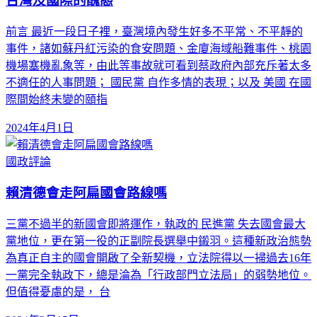
台灣及國際的醜態
前言 最近一段日子裡，臺灣境內發生好多不平常、不平靜的
事件，諸如蘇丹紅污染的食安問題、金廈海域船難事件、桃園
機場塞機亂象等，由此等事故就可看到蔡政府內部充斥著太多
不適任的人事問題； 國民黨 自作多情的表現；以及 美國 在國
際間始終未變的頤指
2024年4月1日
國政評論
賴清德會走阿扁國會路線嗎
三黨不過半的新國會即將運作，執政的 民進黨 失去國會最大
黨地位，更在第一役的正副院長選舉中鎩羽。這種新政治態勢
為真正自主的國會開啟了全新契機，立法院得以一掃過去16年
一黨完全執政下，總是淪為「行政部門立法局」的弱勢地位。
但值得憂慮的是， 台