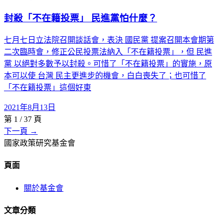
封殺「不在籍投票」 民進黨怕什麼？
七月七日立法院召開談話會，表決 國民黨 提案召開本會期第
二次臨時會，修正公民投票法納入「不在籍投票」，但 民進
黨 以絕對多數予以封殺。可惜了「不在籍投票」的實施，原
本可以使 台灣 民主更進步的機會，白白喪失了；也可惜了
「不在籍投票」這個好東
2021年8月13日
第
1
/
37
頁
下一頁 →
國家政策研究基金會
頁面
關於基金會
文章分類