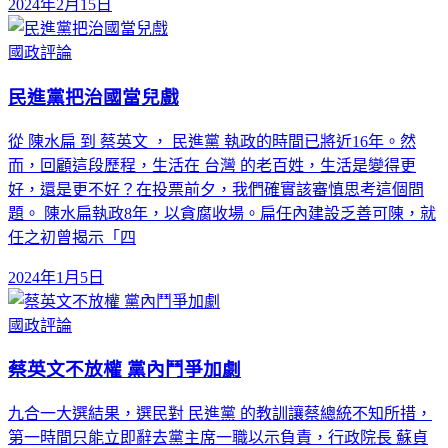
2024年2月15日
國政評論
民進黨把治國當兒戲
從 陳水扁 到 蔡英文 ， 民進黨 執政的時間已將近16年。然
而，回顧這段歷程，生活在 台灣 的老百姓，生活是變得更
好，還是更不好？在投票前夕，我們確實該審慎思考這個問
題。 陳水扁執政8年，以貪腐收場。扁任內建設乏善可陳，就
任之初曾揭示「四
2024年1月5日
國政評論
蔡英文不放權 黨內鬥爭加劇
九合一大選結果，選民對 民進黨 的教訓讓蔡總統不知所措，
第一時間只能立即辭去黨主席一職以示負責，行政院長 蘇貞