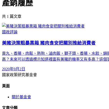
產銷履歷
共
1
篇文章
國政評論
美豬決策粗暴黑箱 豬肉食安把關別推給消費者
貢丸、香腸、肉鬆、熱狗、滷肉飯，獅子頭、香腸、水餃、鍋
高？未來可以透過標示知道裡面有美豬的機率又有多高？這個
2020年9月2日
國家政策研究基金會
頁面
關於基金會
文章分類