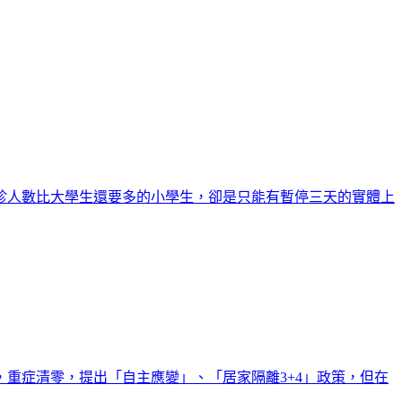
診人數比大學生還要多的小學生，卻是只能有暫停三天的實體上
重症清零，提出「自主應變」、「居家隔離3+4」政策，但在