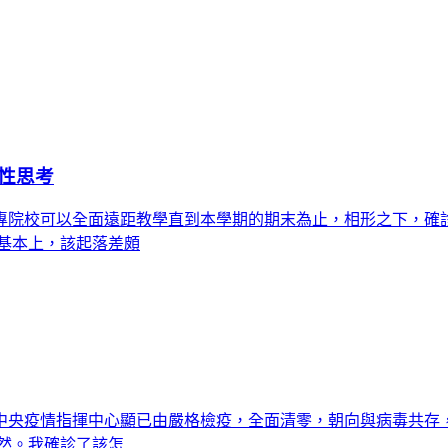
性思考
專院校可以全面遠距教學直到本學期的期末為止，相形之下，確
基本上，該起落差頗
中央疫情指揮中心顯已由嚴格檢疫，全面清零，朝向與病毒共存，
然。我確診了該怎