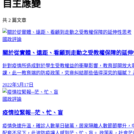
自主應變
共
2
篇文章
國政評論
關於從實體、遠距、看顧到走動之受教權保障的延伸
針對疫情所造成對於學生受教權益的衝擊影響，教育部開放大
課，此一教育端的防疫政策，究竟糾結那些值得深究的貓膩？ 
2022年5月17日
國政評論
疫情拉緊報─茫、忙、盲
疫情急速升溫，確診人數單日破萬，居家隔離人數節節攀升，
配套不足下，此波防疫讓人感到茫、忙、盲。 政策亂，社會茫