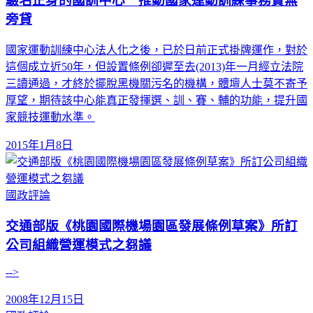
驗名正身的國訓中心 推動國家運動訓練事務責無
旁貸
國家運動訓練中心法人化之後，已於日前正式掛牌運作，對於
這個成立近50年，但設置條例卻遲至去(2013)年一月經立法院
三讀通過，才終於擺脫黑機關污名的機構，體壇人士莫不寄予
厚望，期待該中心能真正發揮選、訓、賽、輔的功能，提升國
家競技運動水準。
2015年1月8日
國政評論
交通部版《桃園國際機場園區發展條例草案》所訂
公司組織營運模式之芻議
-->
2008年12月15日