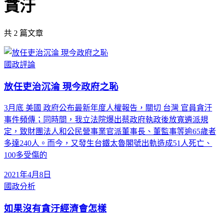
貪汙
共
2
篇文章
國政評論
放任吏治沉淪 現今政府之恥
3月底 美國 政府公布最新年度人權報告，關切 台灣 官員貪汙
事件頻傳；同時間，我立法院爆出蔡政府執政後放寬遴派規
定，致財團法人和公民營事業官派董事長、董監事等逾65歲者
多達240人。而今，又發生台鐵太魯閣號出軌造成51人死亡、
100多受傷的
2021年4月8日
國政分析
如果沒有貪汙經濟會怎樣