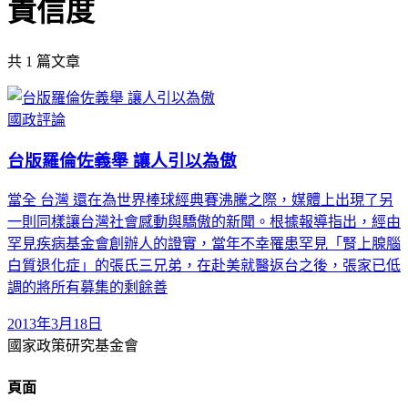
責信度
共
1
篇文章
國政評論
台版羅倫佐義舉 讓人引以為傲
當全 台灣 還在為世界棒球經典賽沸騰之際，媒體上出現了另
一則同樣讓台灣社會感動與驕傲的新聞。根據報導指出，經由
罕見疾病基金會創辦人的證實，當年不幸罹患罕見「腎上腺腦
白質退化症」的張氏三兄弟，在赴美就醫返台之後，張家已低
調的將所有募集的剩餘善
2013年3月18日
國家政策研究基金會
頁面