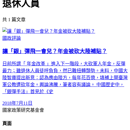
退休人員
共
1
篇文章
國政評論
讓「銀」彈飛一會兒？年金被砍大陸補貼？
日前所謂「 年金改革 」進入下一階段，大砍軍人年金，反彈
最力；雖退休人員徒呼負負，然已難扭轉頹勢。未料，中國大
陸智庫提出新意：認為應由陸方，每年花百億，填補上開臺灣
軍公教遭砍年金。輿論沸騰，筆者容有議論。 中國歷史中，
「銀彈手法」首見於《史
2018年7月11日
國家政策研究基金會
頁面