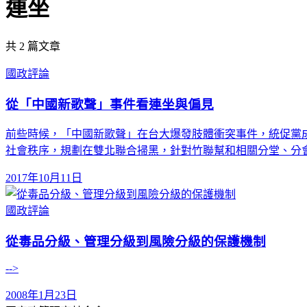
連坐
共
2
篇文章
國政評論
從「中國新歌聲」事件看連坐與偏見
前些時候，「中國新歌聲」在台大爆發肢體衝突事件，統促黨
社會秩序，規劃在雙北聯合掃黑，針對竹聯幫和相關分堂、分
2017年10月11日
國政評論
從毒品分級、管理分級到風險分級的保護機制
-->
2008年1月23日