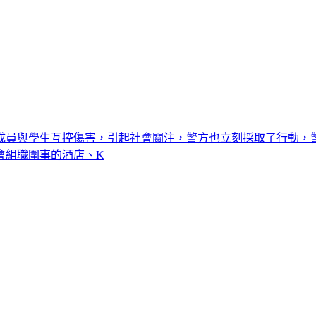
成員與學生互控傷害，引起社會關注，警方也立刻採取了行動，
會組職圍事的酒店、K