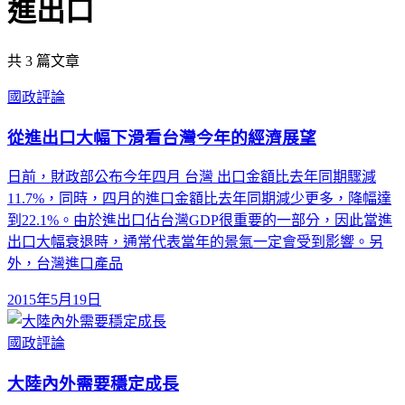
進出口
共
3
篇文章
國政評論
從進出口大幅下滑看台灣今年的經濟展望
日前，財政部公布今年四月 台灣 出口金額比去年同期驟減
11.7%，同時，四月的進口金額比去年同期減少更多，降幅達
到22.1%。由於進出口佔台灣GDP很重要的一部分，因此當進
出口大幅衰退時，通常代表當年的景氣一定會受到影響。另
外，台灣進口產品
2015年5月19日
國政評論
大陸內外需要穩定成長