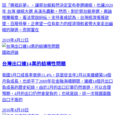
因「媽祖託夢」，讓郭台銘毅然決定宣布參選總統，也讓2020
年 台灣 總統大選 未演先轟動。然而，對於郭台銘參選，輿論
喧騰報章，看法眾說紛紜。支持者咸認為，台灣經濟搖搖欲
墜、百廢待舉，正寄望一位有能力的經濟領航者帶大家走出幽
暗的隧道。而郭董在
2019年4月22日
國政評論
台灣出口連14黑的結構性問題
我國3月口成長率衰退11.4%，這是從去年2月以來連續第14個
月負成長，也追平了2009年在金融海嘯期間，連續14個月出口
負成長的歷史紀錄。由於2月的出口訂單仍然衰退，可以合理
預期，4月的出口仍然會是負的；也就是說，這一次我國面臨
出口不振的
2016年4月18日