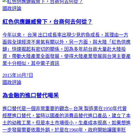
國政評論
紅色供應鏈威脅下，台商何去何從？
今年以來， 台灣 出口成長率出現少見的負成長，其理由一方
面與全球經濟不景氣有關以外，另一方面，與大陸「紅色供應
鏈」快速掘起有密切的關係。因為多年前台商大量赴大陸投
資，帶動大陸產業全面發展，使得大陸產業發展與台灣主要產
業十分相似，其中電子資訊
2015年10月7日
國政評論
為金融的進口替代喝釆
進口替代是一個非常重要的觀念─ 台灣 製造業在1950年代曾
經歷進口替代，當時以國產的消費品替代進口產品，建立了本
土的幼稚工業。但是本土市場很小，生產成本很高，如果想進
一步發展需要依靠外銷。於是在1960年，政府開始讓匯率貶