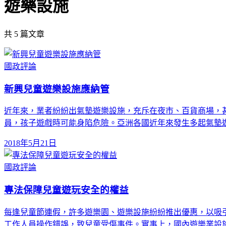
遊樂設施
共
5
篇文章
國政評論
新興兒童遊樂設施應納管
近年來，業者紛紛出氣墊遊樂設施，充斥在夜市、百貨商場，
員，孩子遊戲時可能身陷危險。亞洲各國近年來發生多起氣墊
2018年5月21日
國政評論
專法保障兒童遊玩安全的權益
每逢兒童節連假，許多遊樂園、遊樂設施紛紛推出優惠，以吸
工作人員操作錯誤，致兒童受傷事件。實事上，國內遊樂業設