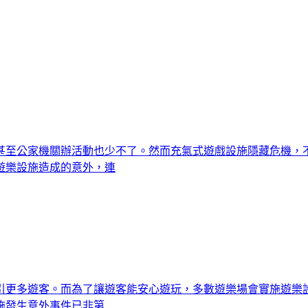
甚至公家機關辦活動也少不了。然而充氣式遊戲設施隱藏危機，
遊樂設施造成的意外，連
引更多遊客。而為了讓遊客能安心遊玩，多數遊樂場會實施遊樂
施發生意外事件已非第